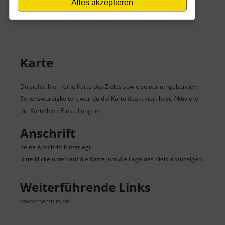
Alles akzeptieren
Keine Angaben vorhanden.
Karte
Du siehst hier keine Karte des Zieles sowie seiner umgebenden
Sehenswürdigkeiten, weil du die Karte deaktiviert hast. Aktiviere
die Karte hier:
Einstellungen
Anschrift
Keine Anschrift hinterlegt.
Bitte klicke unten auf die Karte, um die Lage des Ziels anzuzeigen.
Weiterführende Links
www.chemnitz.de