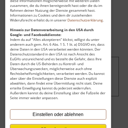
diese Informationen möglicherweise mit weiteren Daten
zusammen, die du ihnen bereitgestellt hast oder die du im
Rahmen deiner Nutzung der Dienste gesammelt hast.
Informationen zu Cookies und dem dir zustehenden
Widerufsrecht erhälst du in unserer
Datenschutzerklärung
.
Hinweis zur Datenverarbeitung in den USA durch
Google- und Facebookdienste:
Indem du auf "Alles akzeptieren" klickst, willigst du unter
anderem auch gem. Art. 6 Abs. 1 S. 1 lit. a) DSGVO ein, dass
deine Daten in den USA verarbeitet werden könnten. Der
Datenschutzstandard in den USA ist nach Ansicht des
EuGHs unzureichend und es besteht die Gefahr, dass Ihre
Daten durch die US-Behörden zu Kontroll- und
Überwachungszwecken, möglicherweise auch ohne
Um dieses Projekt zu finanzieren, wird
Rechtsbehelfsmöglichkeiten, verarbeitet werden. Du kannst
hier Werbung eingeblendet.
Cookie-
aber über die Einstellungen diese Dienste auch explizit
Einstellungen ändern
.
abwählen, dann findet eine Übermittlung nicht statt. Deine
erteilte Einwilligung kannst du jederzeit widerrufen.
Außerdem kannst du deine Einstellung über die Fußzeile der
Seite immer wieder anpassen.
Eintritt
Einstellen oder ablehnen
Der Eintritt ist kostenlos.