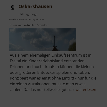
Erlebniswelt
Oskarshausen
Oederan
Osterzgebirge
aktuell vom 04.06.2026 / Zugriffe: 7456
65 km vom aktuellen Standort
Aus einem ehemaligen Einkaufszentrum ist in
Freital ein Kindererlebnisland entstanden.
Drinnen und auch draußen können die kleinen
oder größeren Entdecker spielen und toben.
Konzipiert war es einst ohne Eintritt - nur für die
einzelnen Attraktionen musste man etwas
über
zahlen. Da das nur teilweise gut a.. »
weiterlesen
Oskar