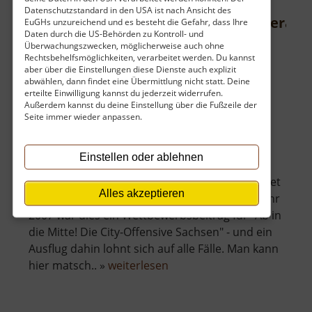
Datenschutzstandard in den USA ist nach Ansicht des
Familien- und Erlebniswelt Oederan
EuGHs unzureichend und es besteht die Gefahr, dass Ihre
Daten durch die US-Behörden zu Kontroll- und
Osterzgebirge
Überwachungszwecken, möglicherweise auch ohne
Rechtsbehelfsmöglichkeiten, verarbeitet werden. Du kannst
aktuell vom 26.07.2024 / Zugriffe: 14793
aber über die Einstellungen diese Dienste auch explizit
31 km vom aktuellen Standort
abwählen, dann findet eine Übermittlung nicht statt. Deine
erteilte Einwilligung kannst du jederzeit widerrufen.
Außerdem kannst du deine Einstellung über die Fußzeile der
Seite immer wieder anpassen.
Einstellen oder ablehnen
Ein riesiger Kinderspielplatz mit Schaukeln,
Rutschen und vielen Klettermöglichkeiten findet
Alles akzeptieren
sich inmitten der kleinen Stadt Oederan. Im Jahr
2007 war dies ein Wettbewerbsbeitrag für "Ab in
die Mitte! Die City-Offensive Sachsen" - und ein
Ausflug dahin lohnt sich auf alle Fälle. Man kann
über
hier matsch.. »
weiterlesen
Familien-
und