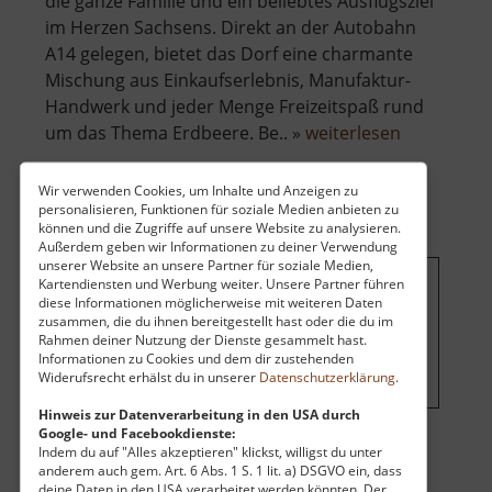
die ganze Familie und ein beliebtes Ausflugsziel
im Herzen Sachsens. Direkt an der Autobahn
A14 gelegen, bietet das Dorf eine charmante
Mischung aus Einkaufserlebnis, Manufaktur-
Handwerk und jeder Menge Freizeitspaß rund
über
um das Thema Erdbeere. Be.. »
weiterlesen
Karls
Erdbeerdo
Wir verwenden Cookies, um Inhalte und Anzeigen zu
personalisieren, Funktionen für soziale Medien anbieten zu
können und die Zugriffe auf unsere Website zu analysieren.
Außerdem geben wir Informationen zu deiner Verwendung
unserer Website an unsere Partner für soziale Medien,
Kartendiensten und Werbung weiter. Unsere Partner führen
diese Informationen möglicherweise mit weiteren Daten
Um dieses Projekt zu finanzieren,
zusammen, die du ihnen bereitgestellt hast oder die du im
wird hier Werbung eingeblendet.
Rahmen deiner Nutzung der Dienste gesammelt hast.
Cookie-Einstellungen ändern
.
Informationen zu Cookies und dem dir zustehenden
Widerufsrecht erhälst du in unserer
Datenschutzerklärung
.
Hinweis zur Datenverarbeitung in den USA durch
Google- und Facebookdienste:
Indem du auf "Alles akzeptieren" klickst, willigst du unter
anderem auch gem. Art. 6 Abs. 1 S. 1 lit. a) DSGVO ein, dass
deine Daten in den USA verarbeitet werden könnten. Der