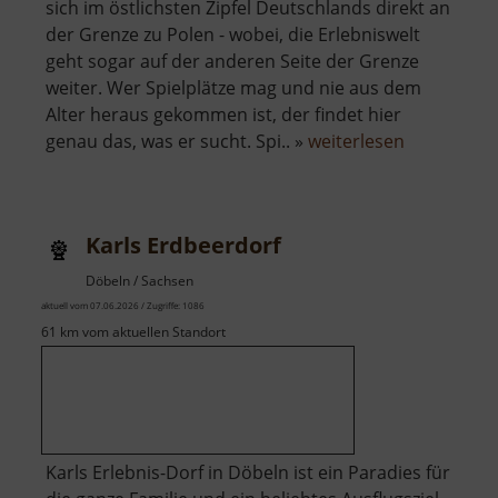
sich im östlichsten Zipfel Deutschlands direkt an
der Grenze zu Polen - wobei, die Erlebniswelt
geht sogar auf der anderen Seite der Grenze
weiter. Wer Spielplätze mag und nie aus dem
Alter heraus gekommen ist, der findet hier
über
genau das, was er sucht. Spi.. »
weiterlesen
Geheime
Welt
von
Karls Erdbeerdorf
Turisede
Döbeln / Sachsen
aktuell vom 07.06.2026 / Zugriffe: 1086
61 km vom aktuellen Standort
Karls Erlebnis-Dorf in Döbeln ist ein Paradies für