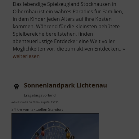
Das lebendige Spielzeugland Stockhausen in
Olbernhau ist ein wahres Paradies für Familien,
in dem Kinder jeden Alters auf ihre Kosten
kommen. Während für die Kleinsten behütete
Spielbereiche bereitstehen, finden
abenteuerlustige Entdecker eine Welt voller
Möglichkeiten vor, die zum aktiven Entdecken.. »
über
weiterlesen
Stockhausen
-
das
Sonnenlandpark Lichtenau
lebendige
Spielzeugland
Erzgebirgsvorland
aktuell vom 07.06.2026 / Zugriffe: 15195
34 km vom aktuellen Standort