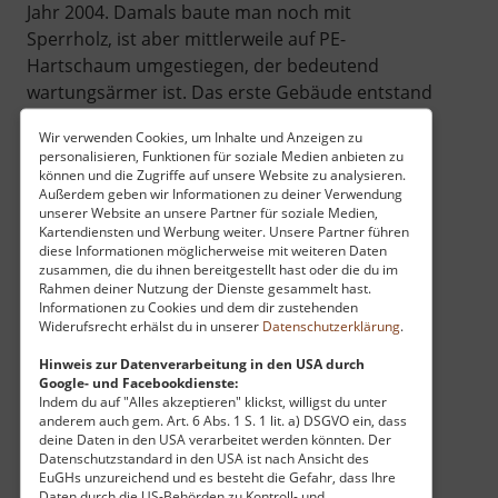
Jahr 2004. Damals baute man noch mit
Sperrholz, ist aber mittlerweile auf PE-
Hartschaum umgestiegen, der bedeutend
wartungsärmer ist. Das erste Gebäude entstand
durch die Kirchliche Erwerbsloseninitiative im
Wir verwenden Cookies, um Inhalte und Anzeigen zu
Rahmen des Heimatfestes. Begeisterte
personalisieren, Funktionen für soziale Medien anbieten zu
Menschen im Ort trugen das Vorhaben, weitere
können und die Zugriffe auf unsere Website zu analysieren.
Außerdem geben wir Informationen zu deiner Verwendung
Modelle entstehen zu lassen. Ab dem ersten Mai
unserer Website an unsere Partner für soziale Medien,
jeden Jahres ziehen die Modelle wieder auf die
Kartendiensten und Werbung weiter. Unsere Partner führen
Wiese an der Straße. Im Oktober zum
diese Informationen möglicherweise mit weiteren Daten
zusammen, die du ihnen bereitgestellt hast oder die du im
Kirchweihfest kommt jeweils ein neues Haus
Rahmen deiner Nutzung der Dienste gesammelt hast.
hinzu. Zu Beginn der Adventszeit erhalten sie
Informationen zu Cookies und dem dir zustehenden
Widerufsrecht erhälst du in unserer
Datenschutzerklärung
.
auch eine passende Weihnachtsbeleuchtung
und werden schließlich am 6. Januar wieder ins
Hinweis zur Datenverarbeitung in den USA durch
Google- und Facebookdienste:
Trockene gebracht, um zu überwintern und
Indem du auf "Alles akzeptieren" klickst, willigst du unter
saniert zu werden. An fast jedem der Häuser
anderem auch gem. Art. 6 Abs. 1 S. 1 lit. a) DSGVO ein, dass
kann man etwas bewegliches entdecken - sei es
deine Daten in den USA verarbeitet werden könnten. Der
Datenschutzstandard in den USA ist nach Ansicht des
der im Bett schlafende Mann, der mit den Füßen
EuGHs unzureichend und es besteht die Gefahr, dass Ihre
wackelt, ein Wasserrad mit echtem Wasser oder
Daten durch die US-Behörden zu Kontroll- und