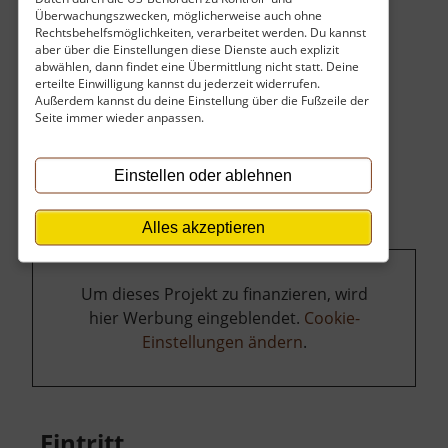
Überwachungszwecken, möglicherweise auch ohne
ein funktionierendes Geläut an der Kirche.
Rechtsbehelfsmöglichkeiten, verarbeitet werden. Du kannst
aber über die Einstellungen diese Dienste auch explizit
abwählen, dann findet eine Übermittlung nicht statt. Deine
erteilte Einwilligung kannst du jederzeit widerrufen.
Außerdem kannst du deine Einstellung über die Fußzeile der
Seite immer wieder anpassen.
Einstellen oder ablehnen
Alles akzeptieren
Um dieses Projekt zu finanzieren, wird
hier Werbung eingeblendet.
Cookie-
Einstellungen ändern
.
Eintritt