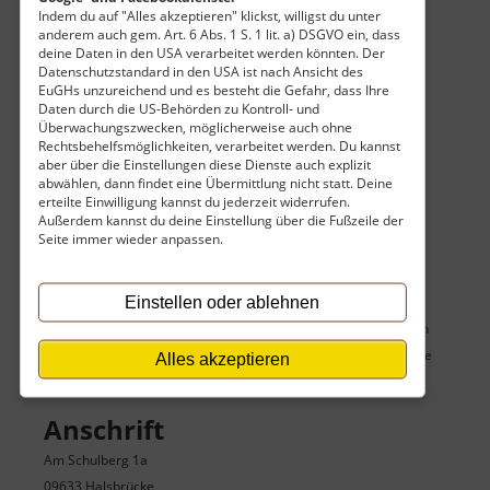
Indem du auf "Alles akzeptieren" klickst, willigst du unter
Eintritt
anderem auch gem. Art. 6 Abs. 1 S. 1 lit. a) DSGVO ein, dass
deine Daten in den USA verarbeitet werden könnten. Der
Datenschutzstandard in den USA ist nach Ansicht des
Privatbesitz, kein Zutritt möglich oder eingeschränkt.
EuGHs unzureichend und es besteht die Gefahr, dass Ihre
Daten durch die US-Behörden zu Kontroll- und
Öffnungszeiten
Überwachungszwecken, möglicherweise auch ohne
Rechtsbehelfsmöglichkeiten, verarbeitet werden. Du kannst
Nur nach Voranmeldung / Führung
aber über die Einstellungen diese Dienste auch explizit
abwählen, dann findet eine Übermittlung nicht statt. Deine
erteilte Einwilligung kannst du jederzeit widerrufen.
Außerdem kannst du deine Einstellung über die Fußzeile der
Seite immer wieder anpassen.
Karte
Einstellen oder ablehnen
Du siehst hier keine Karte des Zieles sowie seiner umgebenden
Sehenswürdigkeiten, weil du die Karte deaktiviert hast. Aktiviere
Alles akzeptieren
die Karte hier:
Einstellungen
Anschrift
Am Schulberg 1a
09633 Halsbrücke