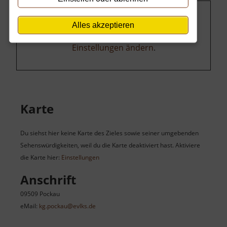
Um dieses Projekt zu finanzieren, wird
Alles akzeptieren
hier Werbung eingeblendet.
Cookie-
Einstellungen ändern
.
Karte
Du siehst hier keine Karte des Zieles sowie seiner umgebenden
Sehenswürdigkeiten, weil du die Karte deaktiviert hast. Aktiviere
die Karte hier:
Einstellungen
Anschrift
09509 Pockau
eMail:
kg.pockau@evlks.de