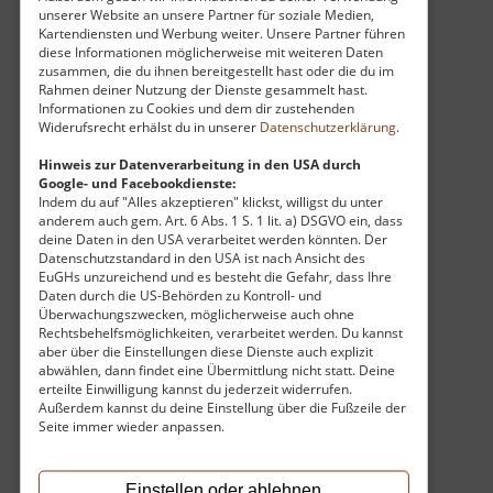
Besucher in einem hellen, einladenden Saalbau,
unserer Website an unsere Partner für soziale Medien,
dessen Herzstück ein kunstvoller Kanzelaltar
Kartendiensten und Werbung weiter. Unsere Partner führen
diese Informationen möglicherweise mit weiteren Daten
und die charakteristischen zweigeschossigen
zusammen, die du ihnen bereitgestellt hast oder die du im
Emporen bilden. Ein besonderer Genuss für die
Rahmen deiner Nutzung der Dienste gesammelt hast.
Ohren ist die klangvolle Jehmlich-Orgel aus dem
Informationen zu Cookies und dem dir zustehenden
Widerufsrecht erhälst du in unserer
Datenschutzerklärung
.
Jahr 1889. Als lebendiges kulturelles Zentrum
verbindet die Kirche spannende Architektur mit
Hinweis zur Datenverarbeitung in den USA durch
Google- und Facebookdienste:
einer tiefen Ruhe und lädt dazu ein, inmitten der
Indem du auf "Alles akzeptieren" klickst, willigst du unter
idyllischen Erzgebirgslandschaft einen Moment
anderem auch gem. Art. 6 Abs. 1 S. 1 lit. a) DSGVO ein, dass
deine Daten in den USA verarbeitet werden könnten. Der
innezuhalten.
Datenschutzstandard in den USA ist nach Ansicht des
EuGHs unzureichend und es besteht die Gefahr, dass Ihre
Daten durch die US-Behörden zu Kontroll- und
Überwachungszwecken, möglicherweise auch ohne
Rechtsbehelfsmöglichkeiten, verarbeitet werden. Du kannst
aber über die Einstellungen diese Dienste auch explizit
abwählen, dann findet eine Übermittlung nicht statt. Deine
erteilte Einwilligung kannst du jederzeit widerrufen.
Außerdem kannst du deine Einstellung über die Fußzeile der
Seite immer wieder anpassen.
Einstellen oder ablehnen