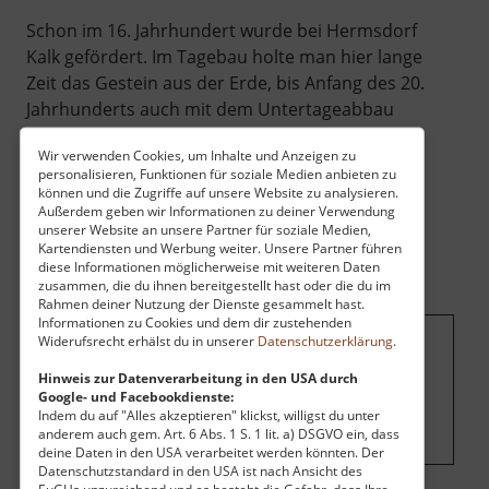
Schon im 16. Jahrhundert wurde bei Hermsdorf
Kalk gefördert. Im Tagebau holte man hier lange
Zeit das Gestein aus der Erde, bis Anfang des 20.
Jahrhunderts auch mit dem Untertageabbau
begonnen wurde. Zu der Zeit errichtete man
Wir verwenden Cookies, um Inhalte und Anzeigen zu
auch eine Seilbahn, um den Bahnhof Holzhau
personalisieren, Funktionen für soziale Medien anbieten zu
beliefern zu können. Nachdem allerdings 2016
können und die Zugriffe auf unsere Website zu analysieren.
Außerdem geben wir Informationen zu deiner Verwendung
die Vorkommen erschöpft waren, stellte man
unserer Website an unsere Partner für soziale Medien,
den Betrieb ein.
Kartendiensten und Werbung weiter. Unsere Partner führen
diese Informationen möglicherweise mit weiteren Daten
zusammen, die du ihnen bereitgestellt hast oder die du im
Rahmen deiner Nutzung der Dienste gesammelt hast.
Informationen zu Cookies und dem dir zustehenden
Widerufsrecht erhälst du in unserer
Datenschutzerklärung
.
Um dieses Projekt zu finanzieren, wird
Hinweis zur Datenverarbeitung in den USA durch
hier Werbung eingeblendet.
Cookie-
Google- und Facebookdienste:
Einstellungen ändern
.
Indem du auf "Alles akzeptieren" klickst, willigst du unter
anderem auch gem. Art. 6 Abs. 1 S. 1 lit. a) DSGVO ein, dass
deine Daten in den USA verarbeitet werden könnten. Der
Datenschutzstandard in den USA ist nach Ansicht des