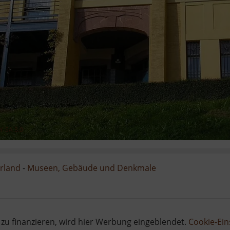
Y-SA 3.0
rland
-
Museen, Gebäude und Denkmale
 zu finanzieren, wird hier Werbung eingeblendet.
Cookie-Ein