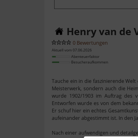
Henry van de 
0 Bewertungen
Aktuell vom 07.06.2026
Abenteuerfaktor
Besucheraufkommen
Tauche ein in die faszinierende Welt 
Meisterwerk, sondern auch die He
wurde 1902/1903 im Auftrag des vi
Entworfen wurde es von dem bekannte
Er schuf hier ein echtes Gesamtkuns
aufeinander abgestimmt ist. In den J
Nach einer aufwendigen und detailge