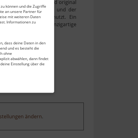
erst du das weitgehend original
 zu können und die Zugriffe
ilvollen Räumlichkeiten und der
te an unsere Partner für
ngen und Tagungen genutzt. Ein
eise mit weiteren Daten
st. Informationen zu
ch ab. Erlebe diese einzigartige
et.
ein, dass deine Daten in den
end und es besteht die
ch ohne
plizit abwählen, dann findet
 deine Einstellung über die
stellungen ändern
.