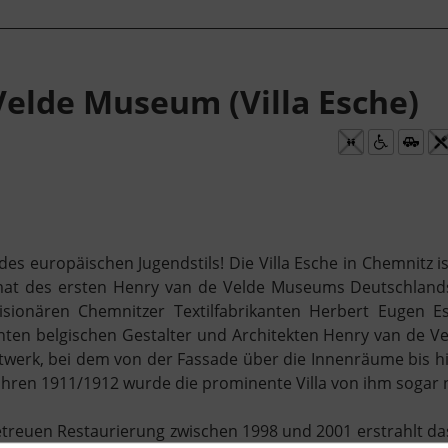
Velde Museum (Villa Esche)
des europäischen Jugendstils! Die Villa Esche in Chemnitz i
imat des ersten Henry van de Velde Museums Deutschlan
sionären Chemnitzer Textilfabrikanten Herbert Eugen Es
n belgischen Gestalter und Architekten Henry van de Veld
twerk, bei dem von der Fassade über die Innenräume bis h
ahren 1911/1912 wurde die prominente Villa von ihm sogar 
treuen Restaurierung zwischen 1998 und 2001 erstrahlt da