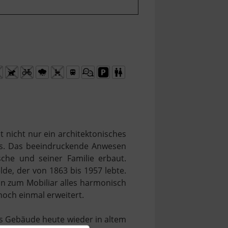
st nicht nur ein architektonisches
ds. Das beeindruckende Anwesen
che und seiner Familie erbaut.
e, der von 1863 bis 1957 lebte.
in zum Mobiliar alles harmonisch
noch einmal erweitert.
s Gebäude heute wieder in altem