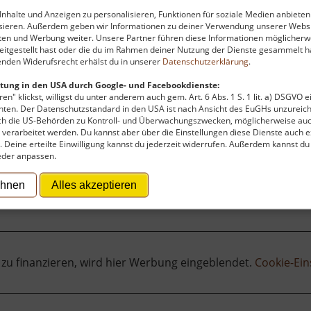
e Ausstellungsflächen. Im Erdgeschoss des Museums bewund
nhalte und Anzeigen zu personalisieren, Funktionen für soziale Medien anbieten
usiven Möbel des Meisters. Darüber hinaus werden die st
ysieren. Außerdem geben wir Informationen zu deiner Verwendung unserer Websi
chkarätige kulturelle Veranstaltungen, Konzerte, Lesu
ten und Werbung weiter. Unsere Partner führen diese Informationen möglicherw
itgestellt hast oder die du im Rahmen deiner Nutzung der Dienste gesammelt ha
gen Wirtschaftsgebäude rundet das Gesamterlebnis kulinaris
nden Widerufsrecht erhälst du in unserer
Datenschutzerklärung
.
üre den Geist der Avantgarde, der das Haus bis heute atm
tung in den USA durch Google- und Facebookdienste:
en" klickst, willigst du unter anderem auch gem. Art. 6 Abs. 1 S. 1 lit. a) DSGVO 
ten. Der Datenschutzstandard in den USA ist nach Ansicht des EuGHs unzureich
rch die US-Behörden zu Kontroll- und Überwachungszwecken, möglicherweise au
verarbeitet werden. Du kannst aber über die Einstellungen diese Dienste auch ex
t. Deine erteilte Einwilligung kannst du jederzeit widerrufen. Außerdem kannst du
eder anpassen.
ehnen
Alles akzeptieren
 zu finanzieren, wird hier Werbung eingeblendet.
Cookie-Ein