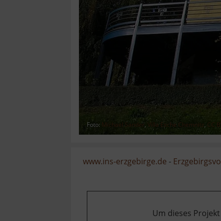
Foto:
Michael Sander
,
Villa Esche Chemnitz
,
CC B
www.ins-erzgebirge.de
-
Erzgebirgsvo
Um dieses Projekt