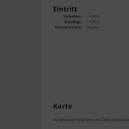
Eintritt
Vollzahler:
6,00 €
Ermäßigt:
4,00 €
Eintritt frei bis:
18 Jahre
Karte
Du siehst hier keine Karte des Zieles sowie sei