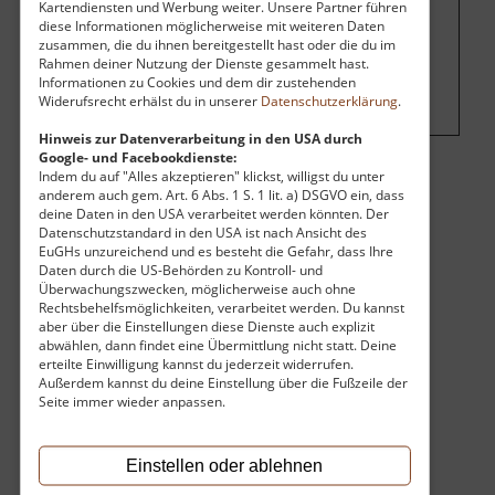
Kartendiensten und Werbung weiter. Unsere Partner führen
diese Informationen möglicherweise mit weiteren Daten
Um dieses Projekt zu finanzieren, wird
zusammen, die du ihnen bereitgestellt hast oder die du im
hier Werbung eingeblendet.
Cookie-
Rahmen deiner Nutzung der Dienste gesammelt hast.
Informationen zu Cookies und dem dir zustehenden
Einstellungen ändern
.
Widerufsrecht erhälst du in unserer
Datenschutzerklärung
.
Hinweis zur Datenverarbeitung in den USA durch
Google- und Facebookdienste:
Indem du auf "Alles akzeptieren" klickst, willigst du unter
Eintritt
anderem auch gem. Art. 6 Abs. 1 S. 1 lit. a) DSGVO ein, dass
deine Daten in den USA verarbeitet werden könnten. Der
Vollzahler:
3,50 €
Datenschutzstandard in den USA ist nach Ansicht des
Ermäßigt:
2,00 €
EuGHs unzureichend und es besteht die Gefahr, dass Ihre
Familie:
8,50 €
Daten durch die US-Behörden zu Kontroll- und
Überwachungszwecken, möglicherweise auch ohne
Eintritt frei bis:
6 Jahre
Rechtsbehelfsmöglichkeiten, verarbeitet werden. Du kannst
Öffnungszeiten
aber über die Einstellungen diese Dienste auch explizit
abwählen, dann findet eine Übermittlung nicht statt. Deine
Montag:
11:00 Uhr - 19:00 Uhr
erteilte Einwilligung kannst du jederzeit widerrufen.
Dienstag:
11:00 Uhr - 19:00 Uhr
Außerdem kannst du deine Einstellung über die Fußzeile der
Mittwoch:
11:00 Uhr - 19:00 Uhr
Seite immer wieder anpassen.
Donnerstag:
11:00 Uhr - 19:00 Uhr
Freitag:
11:00 Uhr - 19:00 Uhr
Samstag:
10:00 Uhr - 19:00 Uhr
Einstellen oder ablehnen
Sonntag:
10:00 Uhr - 19:00 Uhr