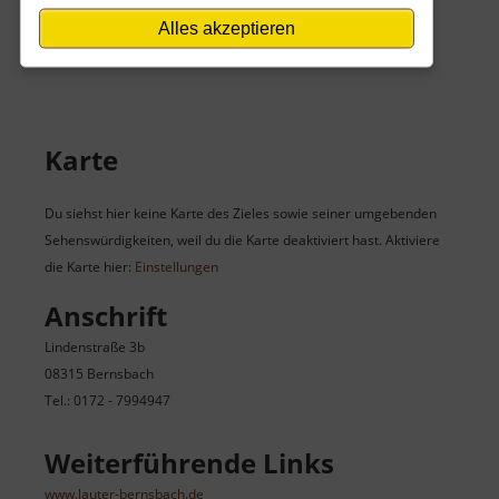
In den Ferien gelten die Öffnungszeiten wie sonntags.
Alles akzeptieren
Im Winter kein Besuch möglich.
Karte
Du siehst hier keine Karte des Zieles sowie seiner umgebenden
Sehenswürdigkeiten, weil du die Karte deaktiviert hast. Aktiviere
die Karte hier:
Einstellungen
Anschrift
Lindenstraße 3b
08315 Bernsbach
Tel.: 0172 - 7994947
Weiterführende Links
www.lauter-bernsbach.de