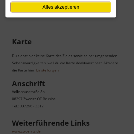
In den Ferien gelten die Öffnungszeiten wie sonntags.
Alles akzeptieren
Im Winter kein Besuch möglich.
Karte
Du siehst hier keine Karte des Zieles sowie seiner umgebenden
Sehenswürdigkeiten, weil du die Karte deaktiviert hast. Aktiviere
die Karte hier:
Einstellungen
Anschrift
Volkshausstraße 8b
08297 Zwönitz OT Brünlos
Tel.: 037296 - 3312
Weiterführende Links
www.zwoenitz.de