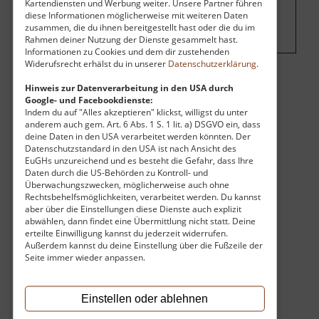
hier Werbung eingeblendet.
Cookie-
Kartendiensten und Werbung weiter. Unsere Partner führen
diese Informationen möglicherweise mit weiteren Daten
Einstellungen ändern
.
zusammen, die du ihnen bereitgestellt hast oder die du im
Rahmen deiner Nutzung der Dienste gesammelt hast.
Informationen zu Cookies und dem dir zustehenden
Widerufsrecht erhälst du in unserer
Datenschutzerklärung
.
Eintritt
Hinweis zur Datenverarbeitung in den USA durch
Google- und Facebookdienste:
Vollzahler:
4,00 €
Indem du auf "Alles akzeptieren" klickst, willigst du unter
anderem auch gem. Art. 6 Abs. 1 S. 1 lit. a) DSGVO ein, dass
Ermäßigt:
2,50 €
deine Daten in den USA verarbeitet werden könnten. Der
Familie:
10,00 €
Datenschutzstandard in den USA ist nach Ansicht des
Kinder:
2,00 €
EuGHs unzureichend und es besteht die Gefahr, dass Ihre
Eintritt frei bis:
2 Jahre
Daten durch die US-Behörden zu Kontroll- und
Öffnungszeiten
Überwachungszwecken, möglicherweise auch ohne
Rechtsbehelfsmöglichkeiten, verarbeitet werden. Du kannst
Montag:
12:00 Uhr - 19:00 Uhr
aber über die Einstellungen diese Dienste auch explizit
Dienstag:
12:00 Uhr - 19:00 Uhr
abwählen, dann findet eine Übermittlung nicht statt. Deine
Mittwoch:
12:00 Uhr - 19:00 Uhr
erteilte Einwilligung kannst du jederzeit widerrufen.
Donnerstag:
12:00 Uhr - 19:00 Uhr
Außerdem kannst du deine Einstellung über die Fußzeile der
Freitag:
12:00 Uhr - 19:00 Uhr
Seite immer wieder anpassen.
Samstag:
10:00 Uhr - 19:00 Uhr
Sonntag:
10:00 Uhr - 19:00 Uhr
Einstellen oder ablehnen
An Feiertagen gelten die Öffnungszeiten wie sonntags.