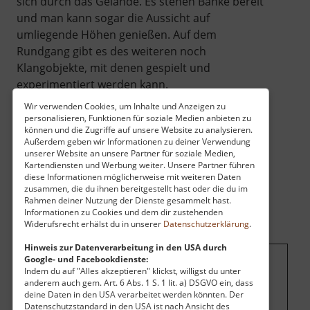
sich durch das Gelände. Es stehen Bänke bereit
und man kann sogar die Aussicht auf
umliegende Höhen genießen. Auf dem
Rundgang gibt es des weiteren noch
Klangobjekte, mit denen gespielt und
experimentiert werden kann.
Wir verwenden Cookies, um Inhalte und Anzeigen zu
personalisieren, Funktionen für soziale Medien anbieten zu
können und die Zugriffe auf unsere Website zu analysieren.
Außerdem geben wir Informationen zu deiner Verwendung
unserer Website an unsere Partner für soziale Medien,
Kartendiensten und Werbung weiter. Unsere Partner führen
diese Informationen möglicherweise mit weiteren Daten
zusammen, die du ihnen bereitgestellt hast oder die du im
Rahmen deiner Nutzung der Dienste gesammelt hast.
Informationen zu Cookies und dem dir zustehenden
Widerufsrecht erhälst du in unserer
Datenschutzerklärung
.
Hinweis zur Datenverarbeitung in den USA durch
Google- und Facebookdienste:
Indem du auf "Alles akzeptieren" klickst, willigst du unter
Um dieses Projekt zu finanzieren, wird
anderem auch gem. Art. 6 Abs. 1 S. 1 lit. a) DSGVO ein, dass
hier Werbung eingeblendet.
Cookie-
deine Daten in den USA verarbeitet werden könnten. Der
Datenschutzstandard in den USA ist nach Ansicht des
Einstellungen ändern
.