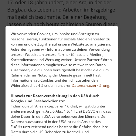
17. oder 18. Jahrhundert, einer Ära, in der der
Bergbau das Leben und Arbeiten im Erzgebirge
maßgeblich bestimmte. Bei einer Begehung
lassen sich noch heute zahlreiche Spuren dieser
vergangenen Zeit entdecken, die eindrucksvoll
Wir verwenden Cookies, um Inhalte und Anzeigen zu
von der Mühe und dem Geschick der Bergleute
personalisieren, Funktionen für soziale Medien anbieten zu
können und die Zugriffe auf unsere Website zu analysieren.
berichten. Der Besuch des Gelobtes Land Stollns
Außerdem geben wir Informationen zu deiner Verwendung
ist somit eine lohnenswerte Entdeckung für alle,
unserer Website an unsere Partner für soziale Medien,
Kartendiensten und Werbung weiter. Unsere Partner führen
die das historische Erbe unter Tage in seiner
diese Informationen möglicherweise mit weiteren Daten
ursprünglichen Form erleben möchten.
zusammen, die du ihnen bereitgestellt hast oder die du im
Rahmen deiner Nutzung der Dienste gesammelt hast.
Informationen zu Cookies und dem dir zustehenden
Widerufsrecht erhälst du in unserer
Datenschutzerklärung
.
Hinweis zur Datenverarbeitung in den USA durch
Google- und Facebookdienste:
Indem du auf "Alles akzeptieren" klickst, willigst du unter
anderem auch gem. Art. 6 Abs. 1 S. 1 lit. a) DSGVO ein, dass
deine Daten in den USA verarbeitet werden könnten. Der
Datenschutzstandard in den USA ist nach Ansicht des
EuGHs unzureichend und es besteht die Gefahr, dass Ihre
Daten durch die US-Behörden zu Kontroll- und