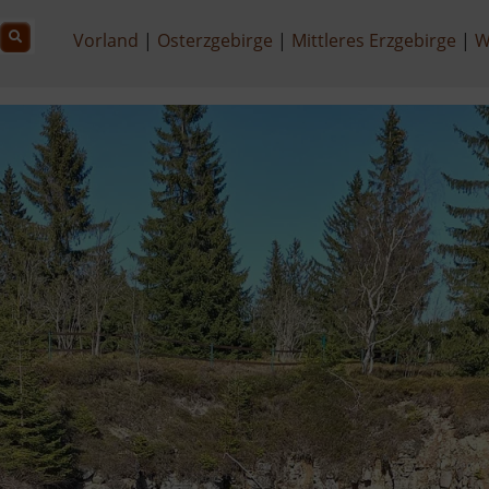
Vorland
Osterzgebirge
Mittleres Erzgebirge
W