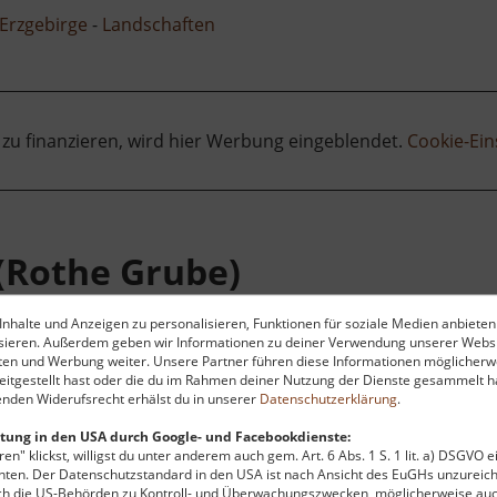
Erzgebirge
-
Landschaften
 zu finanzieren, wird hier Werbung eingeblendet.
Cookie-Ein
(Rothe Grube)
nhalte und Anzeigen zu personalisieren, Funktionen für soziale Medien anbieten
ysieren. Außerdem geben wir Informationen zu deiner Verwendung unserer Websi
ten und Werbung weiter. Unsere Partner führen diese Informationen möglicherw
itgestellt hast oder die du im Rahmen deiner Nutzung der Dienste gesammelt ha
nden Widerufsrecht erhälst du in unserer
Datenschutzerklärung
.
tung in den USA durch Google- und Facebookdienste:
dem 16. Jahrhundert finden sich auf dem Erzgebirgskamm
en" klickst, willigst du unter anderem auch gem. Art. 6 Abs. 1 S. 1 lit. a) DSGVO 
ten. Der Datenschutzstandard in den USA ist nach Ansicht des EuGHs unzureich
nt wurde die Grube als "Rotterfundtgrub am Breiten Berg"
rch die US-Behörden zu Kontroll- und Überwachungszwecken, möglicherweise au