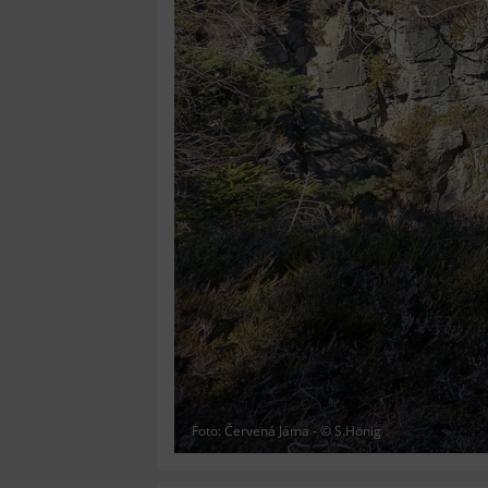
Foto: Červená Jáma - © S.Hönig