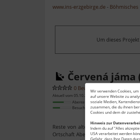
www.ins-erzgebirge.de
-
Böhmisches 
Um dieses Projekt
Červená jáma 
0 Bewertungen
Wir verwenden Cookies, um I
Aktuell vom 05.10.2024
auf unsere Website zu anal
soziale Medien, Kartendiens
Abenteuerfaktor
zusammen, die du ihnen bere
Besucheraufkommen
Cookies und dem dir zustehe
Hinweis zur Datenverarbei
Reste von altem Bergbau wohl aus 
Indem du auf "Alles akzeptier
USA verarbeitet werden könn
Ortschaft Abertamy. Erstmals erwäh
Gefahr, dass Ihre Daten du