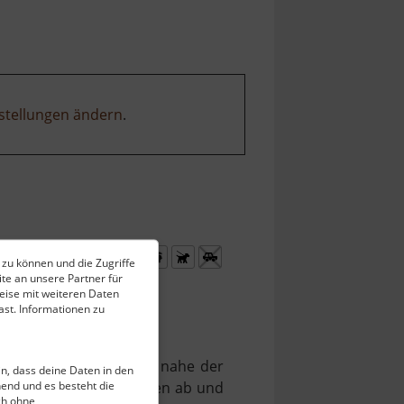
stellungen ändern
.
 zu können und die Zugriffe
te an unsere Partner für
eise mit weiteren Daten
st. Informationen zu
 auf böhmischer Seite nahe der
ein, dass deine Daten in den
end und es besteht die
. Auch wenn die Arbeiten ab und
ch ohne