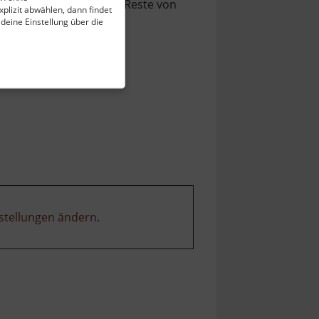
eht man hier Pingen und Reste von
plizit abwählen, dann findet
 deine Einstellung über die
stellungen ändern
.