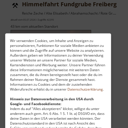
Himmelfahrt Fundgrube Freiberg
Reiche Zeche / Alte Elisabeth / Abrahamschacht / Rote Grube / Osterzgebirge
aktuell vom 05.07.2026 / Zugriffe: 42295
43 km vom aktuellen Standort
Wir verwenden Cookies, um Inhalte und Anzeigen zu
personalisieren, Funktionen für soziale Medien anbieten zu
können und die Zugriffe auf unsere Website zu analysieren.
Außerdem geben wir Informationen zu deiner Verwendung
unserer Website an unsere Partner für soziale Medien,
Die Himmelfahrt Fundgrube umfasst mehrere
Kartendiensten und Werbung weiter. Unsere Partner führen
Bergwerke. Dazu gehören unter anderem die
diese Informationen möglicherweise mit weiteren Daten
zusammen, die du ihnen bereitgestellt hast oder die du im
"Alte Elisabeth", die "Reiche Zeche", der
Rahmen deiner Nutzung der Dienste gesammelt hast.
"Abrahamschacht" und die "Rote Grube".
Informationen zu Cookies und dem dir zustehenden
Widerufsrecht erhälst du in unserer
Datenschutzerklärung
.
Schon im 12. Jahrhundert wurde in und um
Hinweis zur Datenverarbeitung in den USA durch
Freiberg Silber gefunden und damit auch die
Google- und Facebookdienste:
Indem du auf "Alles akzeptieren" klickst, willigst du unter
heutige Bergstadt gegründet. Baudenkmäl.. »
anderem auch gem. Art. 6 Abs. 1 S. 1 lit. a) DSGVO ein, dass
über
weiterlesen
deine Daten in den USA verarbeitet werden könnten. Der
Datenschutzstandard in den USA ist nach Ansicht des
Himmelfahrt