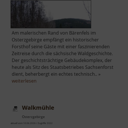
Am malerischen Rand von Bärenfels im
Osterzgebirge empfängt ein historischer
Forsthof seine Gäste mit einer faszinierenden
Zeitreise durch die sächsische Waldgeschichte.
Der geschichtsträchtige Gebäudekomplex, der
heute als Sitz des Staatsbetriebes Sachsenforst
dient, beherbergt ein echtes technisch.. »
über
weiterlesen
Forsthof
Bärenfels
mit
Walkmühle
Arboretum
Osterzgebirge
aktuell vom 10.06.2026 / Zugriffe: 3322