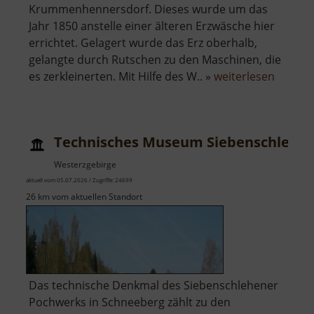
Krummenhennersdorf. Dieses wurde um das
Jahr 1850 anstelle einer älteren Erzwäsche hier
errichtet. Gelagert wurde das Erz oberhalb,
gelangte durch Rutschen zu den Maschinen, die
über
es zerkleinerten. Mit Hilfe des W.. »
weiterlesen
Alte
Erzwäs
Halsbr
Technisches Museum Siebenschlehe
Westerzgebirge
aktuell vom 05.07.2026 / Zugriffe: 24699
26 km vom aktuellen Standort
Das technische Denkmal des Siebenschlehener
Pochwerks in Schneeberg zählt zu den