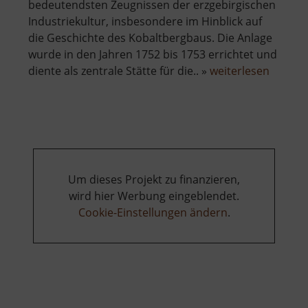
bedeutendsten Zeugnissen der erzgebirgischen
Industriekultur, insbesondere im Hinblick auf
die Geschichte des Kobaltbergbaus. Die Anlage
wurde in den Jahren 1752 bis 1753 errichtet und
über
diente als zentrale Stätte für die.. »
weiterlesen
Techni
Museu
Sieben
Pochwe
Um dieses Projekt zu finanzieren,
wird hier Werbung eingeblendet.
Cookie-Einstellungen ändern
.