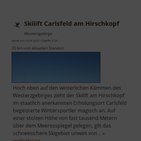
Drei-
Brüder-
Schacht
Skilift Carlsfeld am Hirschkopf
Westerzgebirge
aktuell vom 10.06.2026 / Zugriffe: 2768
35 km vom aktuellen Standort
Hoch oben auf den winterlichen Kämmen des
Westerzgebirges zieht der Skilift am Hirschkopf
im staatlich anerkannten Erholungsort Carlsfeld
begeisterte Wintersportler magisch an. Auf
einer stolzen Höhe von fast tausend Metern
über dem Meeresspiegel gelegen, gilt das
schneesichere Skigebiet unweit von .. »
über
weiterlesen