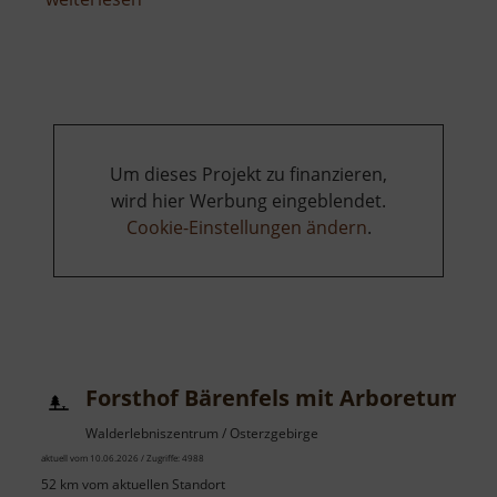
Skilift
Carlsfeld
am
Hirschkopf
Um dieses Projekt zu finanzieren,
wird hier Werbung eingeblendet.
Cookie-Einstellungen ändern
.
Forsthof Bärenfels mit Arboretum
Walderlebniszentrum / Osterzgebirge
aktuell vom 10.06.2026 / Zugriffe: 4988
52 km vom aktuellen Standort