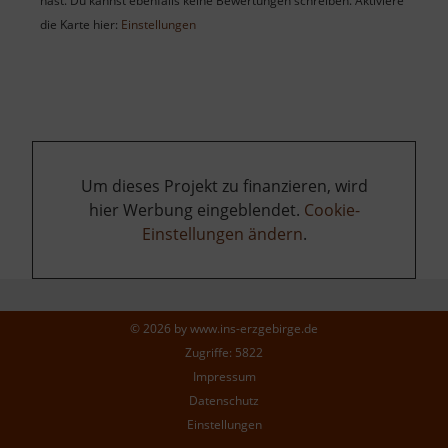
hast. Du kannst ebenfalls keine Bewertungen schreiben. Aktiviere
die Karte hier:
Einstellungen
Um dieses Projekt zu finanzieren, wird
hier Werbung eingeblendet.
Cookie-
Einstellungen ändern
.
© 2026 by
www.ins-erzgebirge.de
Zugriffe: 5822
Impressum
Datenschutz
Einstellungen