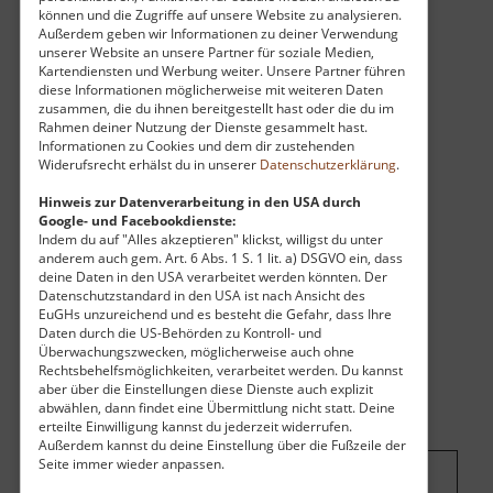
können und die Zugriffe auf unsere Website zu analysieren.
beeindruckend ist der Blick nach oben - auf der
Außerdem geben wir Informationen zu deiner Verwendung
einen Seite sieht man eine sehr sehr steile
unserer Website an unsere Partner für soziale Medien,
Felswand und oben drüber flitzen die Autos von
Kartendiensten und Werbung weiter. Unsere Partner führen
diese Informationen möglicherweise mit weiteren Daten
Dresden Richtung Chemnitz auf der A4.
zusammen, die du ihnen bereitgestellt hast oder die du im
Rahmen deiner Nutzung der Dienste gesammelt hast.
Informationen zu Cookies und dem dir zustehenden
Widerufsrecht erhälst du in unserer
Datenschutzerklärung
.
Hinweis zur Datenverarbeitung in den USA durch
Google- und Facebookdienste:
Indem du auf "Alles akzeptieren" klickst, willigst du unter
anderem auch gem. Art. 6 Abs. 1 S. 1 lit. a) DSGVO ein, dass
deine Daten in den USA verarbeitet werden könnten. Der
Datenschutzstandard in den USA ist nach Ansicht des
EuGHs unzureichend und es besteht die Gefahr, dass Ihre
Daten durch die US-Behörden zu Kontroll- und
Überwachungszwecken, möglicherweise auch ohne
Rechtsbehelfsmöglichkeiten, verarbeitet werden. Du kannst
aber über die Einstellungen diese Dienste auch explizit
abwählen, dann findet eine Übermittlung nicht statt. Deine
erteilte Einwilligung kannst du jederzeit widerrufen.
Außerdem kannst du deine Einstellung über die Fußzeile der
Seite immer wieder anpassen.