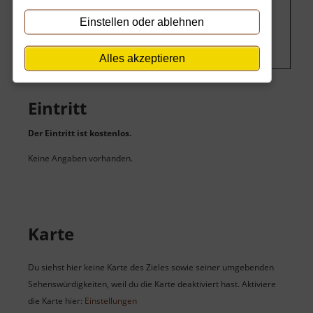
Um dieses Projekt zu finanzieren, wird
hier Werbung eingeblendet.
Cookie-
Einstellen oder ablehnen
Einstellungen ändern
.
Alles akzeptieren
Eintritt
Der Eintritt ist kostenlos.
Keine Angaben vorhanden.
Karte
Du siehst hier keine Karte des Zieles sowie seiner umgebenden
Sehenswürdigkeiten, weil du die Karte deaktiviert hast. Aktiviere
die Karte hier:
Einstellungen