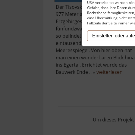
USA verarbeitet werden könn
Der Tisovský vrch erhebt sich kna
Gefahr, dass Ihre Daten du
Rechtsbehelfsmöglichkeiten, 
977 Meter am Südrand des
eine Übermittlung nicht stat
Erzgebirges. Steigt man auf seinen
Fußzeile der Seite immer wi
fünfundzwanzig Meter hohen Turm
so befindet man sich also knapp
Einstellen oder abl
eintausend Meter über dem
Meeresspiegel. Von hier oben hat
man einen wunderbaren Blick hin
ins Egertal. Errichtet wurde das
über
Bauwerk Ende .. »
weiterlesen
Peind
Um dieses Projekt