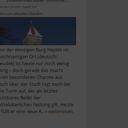
Zřícenina hradu Nejdek / Böhmisches Erzgebirge
ell vom 23.04.2026 / Zugriffe: 3397
 km vom aktuellen Standort
on der einstigen Burg Nejdek im
leichnamigen Ort (deutsch:
eudek) ist heute nur noch wenig
brig – doch gerade das macht
hren besonderen Charme aus.
och über der Stadt ragt noch der
lte Turm auf, der als letztes
ichtbares Relikt der
ittelalterlichen Festung gilt. Heute
über
rfüllt er eine neue A.. »
weiterlesen
Burg
Neudek