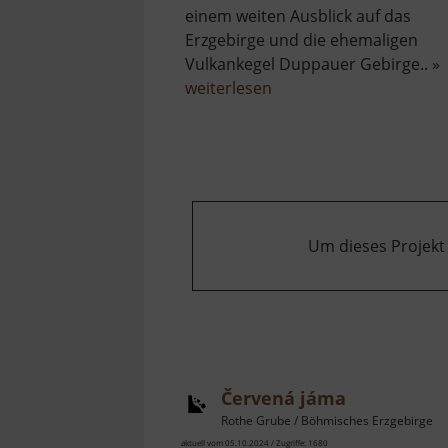
einem weiten Ausblick auf das
Erzgebirge und die ehemaligen
Vulkankegel Duppauer Gebirge.. »
über
weiterlesen
Neuschönburg
/
Schönburg
Um dieses Projekt
Červená jáma
Rothe Grube / Böhmisches Erzgebirge
aktuell vom 05.10.2024 / Zugriffe: 1680