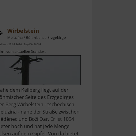
Wirbelstein
Meluzína / Böhmisches Erzgebirge
ell vom 23.07.2024 / Zugriffe: 30697
 km vom aktuellen Standort
ahe dem Keilberg liegt auf der
öhmischer Seite des Erzgebirges
er Berg Wirbelstein - tschechisch
eluzína - nahe der Straße zwischen
ěděnec und Boží Dar. Er ist 1094
eter hoch und hat jede Menge
elsen auf dem Gipfel. Von da bietet