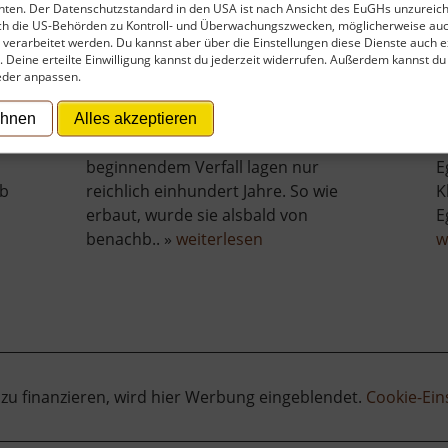
ten. Der Datenschutzstandard in den USA ist nach Ansicht des EuGHs unzureich
pp
Hoch über der Ortschaft Stráž nad
D
rch die US-Behörden zu Kontroll- und Überwachungszwecken, möglicherweise au
verarbeitet werden. Du kannst aber über die Einstellungen diese Dienste auch ex
Ohří (Warta an der Eger) umgeben
E
t. Deine erteilte Einwilligung kannst du jederzeit widerrufen. Außerdem kannst du
von Wald auf einem Felsen liegen
d
eder anpassen.
,
die Reste der Hrad Himlštejn (Burg
Ú
Himmelstein). Zwischen erster
N
ehnen
Alles akzeptieren
Erwähnung im 15. Jahrhundert und
l
beginnendem Verfall lagen nur
E
ab
reichlich einhundert Jahre. So wie
K
erbaut, wurde sie alsbald von
E
über
benachb.. »
weiterlesen
w
lberg
Hrad
Himlštejn
 zu finanzieren, wird hier Werbung eingeblendet.
Cookie-Ein