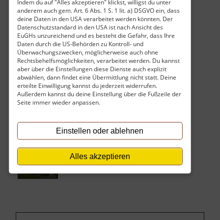
Indem du auf "Alles akzeptieren" klickst, willigst du unter
welches 1913 einhundert Jahre nach den
anderem auch gem. Art. 6 Abs. 1 S. 1 lit. a) DSGVO ein, dass
napolonischen Kämpfen errichtet wurde,
deine Daten in den USA verarbeitet werden könnten. Der
Datenschutzstandard in den USA ist nach Ansicht des
ebenso wie am österreichischen Denkmal in der
EuGHs unzureichend und es besteht die Gefahr, dass Ihre
Bildergalerie. Auch an der Straße zu finden ist
Daten durch die US-Behörden zu Kontroll- und
das preußische Denkmal, direkt gegenüber vom
Überwachungszwecken, möglicherweise auch ohne
Rechtsbehelfsmöglichkeiten, verarbeitet werden. Du kannst
österreichischen. Etwas abseits, aber durch
aber über die Einstellungen diese Dienste auch explizit
einen Lehrpfad miteinander verbunden, finden
abwählen, dann findet eine Übermittlung nicht statt. Deine
erteilte Einwilligung kannst du jederzeit widerrufen.
sich ein französisches, ein russisches Denkmal
Außerdem kannst du deine Einstellung über die Fußzeile der
und eine Kapelle.
Seite immer wieder anpassen.
Einstellen oder ablehnen
Alles akzeptieren