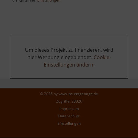
die Karte hier:
Einstellungen
Um dieses Projekt zu finanzieren, wird
hier Werbung eingeblendet.
Cookie-
Einstellungen ändern
.
© 2026 by
www.ins-erzgebirge.de
Zugriffe: 28026
Impressum
Datenschutz
Einstellungen