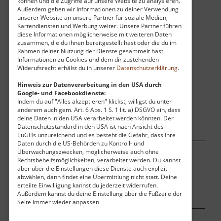
können und die Zugriffe auf unsere Website zu analysieren.
Francis-Schacht-Turbinen von 1898. Direkt
Außerdem geben wir Informationen zu deiner Verwendung
nebenan haben Emus, Pfaue und andere Tiere
unserer Website an unsere Partner für soziale Medien,
Kartendiensten und Werbung weiter. Unsere Partner führen
ihr zu Hause.
diese Informationen möglicherweise mit weiteren Daten
zusammen, die du ihnen bereitgestellt hast oder die du im
Rahmen deiner Nutzung der Dienste gesammelt hast.
Informationen zu Cookies und dem dir zustehenden
Widerufsrecht erhälst du in unserer
Datenschutzerklärung
.
Hinweis zur Datenverarbeitung in den USA durch
Google- und Facebookdienste:
Indem du auf "Alles akzeptieren" klickst, willigst du unter
anderem auch gem. Art. 6 Abs. 1 S. 1 lit. a) DSGVO ein, dass
deine Daten in den USA verarbeitet werden könnten. Der
Datenschutzstandard in den USA ist nach Ansicht des
EuGHs unzureichend und es besteht die Gefahr, dass Ihre
Daten durch die US-Behörden zu Kontroll- und
Überwachungszwecken, möglicherweise auch ohne
Rechtsbehelfsmöglichkeiten, verarbeitet werden. Du kannst
Um dieses Projekt zu finanzieren, wird
aber über die Einstellungen diese Dienste auch explizit
hier Werbung eingeblendet.
Cookie-
abwählen, dann findet eine Übermittlung nicht statt. Deine
erteilte Einwilligung kannst du jederzeit widerrufen.
Einstellungen ändern
.
Außerdem kannst du deine Einstellung über die Fußzeile der
Seite immer wieder anpassen.