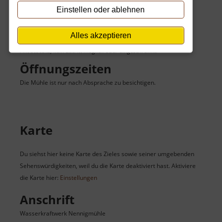
Einstellen oder ablehnen
Eintritt
Der Eintritt ist kostenlos.
Alles akzeptieren
Privatbesitz, kein Zutritt möglich oder eingeschränkt.
Öffnungszeiten
Die Mühle ist nur nach Absprache zu besichtigen.
Karte
Du siehst hier keine Karte des Zieles sowie seiner umgebenden
Sehenswürdigkeiten, weil du die Karte deaktiviert hast. Aktiviere
die Karte hier:
Einstellungen
Anschrift
Wasserkraftwerk Nennigmühle