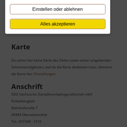
Samstag:
10:00 Uhr - 18:00 Uhr
Sonntag:
10:00 Uhr - 18:00 Uhr
Einstellen oder ablehnen
An Feiertagen gelten die Öffnungszeiten wie sonntags.
Alles akzeptieren
Karte
Du siehst hier keine Karte des Zieles sowie seiner umgebenden
Sehenswürdigkeiten, weil du die Karte deaktiviert hast. Aktiviere
die Karte hier:
Einstellungen
Anschrift
SDG Sächsische Dampfeisenbahngesellschaft mbH
Fichtelbergbah
Bahnhofstraße 7
09484 Oberwiesenthal
Tel.: 037348 - 1510