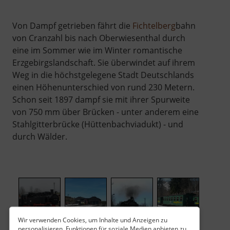
Von Dampf getrieben fährt die
Fichtelberg
bahn
von Cranzahl bis nach Oberwiesenthal durch
eine im Sommer wie im Winter romantische
Erzgebirgslandschaft. Sie überwindet auf ihrem
Weg in die höchstgelegene Stadt Deutschlands
einen Höhenunterschied von rund 230 Metern.
Schon seit 1897 dampf sie mit ihrer Spurweite
von 750 mm über Brücken - unter anderem eine
Stahlgitterbrücke (Hüttenbachviadukt) - und
durch Wälder.
Wir verwenden Cookies, um Inhalte und Anzeigen zu
personalisieren, Funktionen für soziale Medien anbieten zu