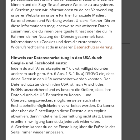
können und die Zugriffe auf unsere Website zu analysieren.
Außerdem geben wir Informationen zu deiner Verwendung
unserer Website an unsere Partner für soziale Medien,
Kartendiensten und Werbung weiter. Unsere Partner führen
diese Informationen möglicherweise mit weiteren Daten
zusammen, die du ihnen bereitgestellt hast oder die du im
Rahmen deiner Nutzung der Dienste gesammelt hast.
Informationen zu Cookies und dem dir zustehenden
Widerufsrecht erhälst du in unserer
Datenschutzerklärung
.
Um dieses Projekt zu finanzieren, wird
Hinweis zur Datenverarbeitung in den USA durch
Google- und Facebookdienste:
hier Werbung eingeblendet.
Cookie-
Indem du auf "Alles akzeptieren" klickst, willigst du unter
Einstellungen ändern
.
anderem auch gem. Art. 6 Abs. 1 S. 1 lit. a) DSGVO ein, dass
deine Daten in den USA verarbeitet werden könnten. Der
Datenschutzstandard in den USA ist nach Ansicht des
EuGHs unzureichend und es besteht die Gefahr, dass Ihre
Daten durch die US-Behörden zu Kontroll- und
Überwachungszwecken, möglicherweise auch ohne
Öffnungszeiten
Rechtsbehelfsmöglichkeiten, verarbeitet werden. Du kannst
aber über die Einstellungen diese Dienste auch explizit
Montag:
10:00 Uhr - 18:00 Uhr
abwählen, dann findet eine Übermittlung nicht statt. Deine
Dienstag:
10:00 Uhr - 18:00 Uhr
erteilte Einwilligung kannst du jederzeit widerrufen.
Mittwoch:
10:00 Uhr - 18:00 Uhr
Außerdem kannst du deine Einstellung über die Fußzeile der
Donnerstag:
10:00 Uhr - 18:00 Uhr
Seite immer wieder anpassen.
Freitag:
10:00 Uhr - 18:00 Uhr