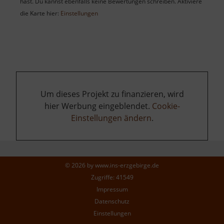
hast. Du kannst ebenfalls keine Bewertungen schreiben. Aktiviere
die Karte hier:
Einstellungen
Um dieses Projekt zu finanzieren, wird
hier Werbung eingeblendet.
Cookie-
Einstellungen ändern
.
© 2026 by
www.ins-erzgebirge.de
Zugriffe: 41549
Impressum
Datenschutz
Einstellungen