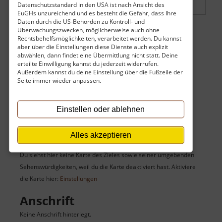
Datenschutzstandard in den USA ist nach Ansicht des
EuGHs unzureichend und es besteht die Gefahr, dass Ihre
Daten durch die US-Behörden zu Kontroll- und
Überwachungszwecken, möglicherweise auch ohne
Eintritt
Rechtsbehelfsmöglichkeiten, verarbeitet werden. Du kannst
aber über die Einstellungen diese Dienste auch explizit
abwählen, dann findet eine Übermittlung nicht statt. Deine
Der Eintritt ist kostenlos.
erteilte Einwilligung kannst du jederzeit widerrufen.
Außerdem kannst du deine Einstellung über die Fußzeile der
Keine Angaben vorhanden.
Seite immer wieder anpassen.
Einstellen oder ablehnen
Karte
Alles akzeptieren
Du siehst hier keine Karte des Zieles sowie seiner umgebenden
Sehenswürdigkeiten, weil du die Karte deaktiviert hast. Aktiviere
die Karte hier:
Einstellungen
Anschrift
Keine Anschrift hinterlegt.