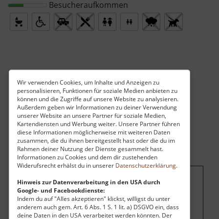
Besucheraufkommen
Wir verwenden Cookies, um Inhalte und Anzeigen zu
personalisieren, Funktionen für soziale Medien anbieten zu
können und die Zugriffe auf unsere Website zu analysieren.
Außerdem geben wir Informationen zu deiner Verwendung
unserer Website an unsere Partner für soziale Medien,
Kartendiensten und Werbung weiter. Unsere Partner führen
diese Informationen möglicherweise mit weiteren Daten
zusammen, die du ihnen bereitgestellt hast oder die du im
Rahmen deiner Nutzung der Dienste gesammelt hast.
Informationen zu Cookies und dem dir zustehenden
Widerufsrecht erhälst du in unserer
Datenschutzerklärung
.
Hinweis zur Datenverarbeitung in den USA durch
Um dieses Projekt zu finanzieren, wird
Google- und Facebookdienste:
hier Werbung eingeblendet.
Cookie-
Indem du auf "Alles akzeptieren" klickst, willigst du unter
anderem auch gem. Art. 6 Abs. 1 S. 1 lit. a) DSGVO ein, dass
Einstellungen ändern
.
deine Daten in den USA verarbeitet werden könnten. Der