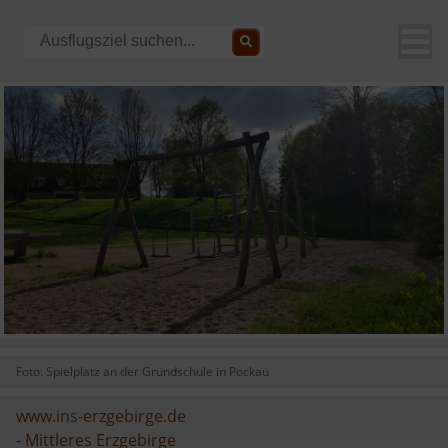
Foto: Spielplatz an der Grundschule in Pockau
www.ins-erzgebirge.de
-
Mittleres Erzgebirge