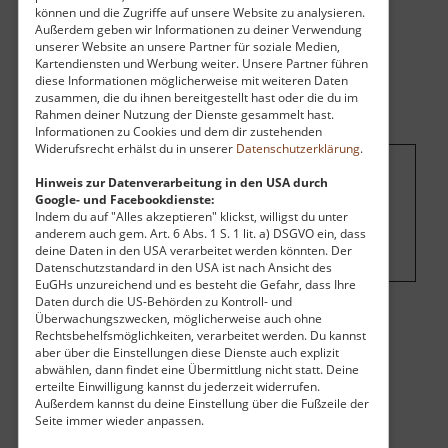
können und die Zugriffe auf unsere Website zu analysieren.
Außerdem geben wir Informationen zu deiner Verwendung
unserer Website an unsere Partner für soziale Medien,
Kartendiensten und Werbung weiter. Unsere Partner führen
diese Informationen möglicherweise mit weiteren Daten
zusammen, die du ihnen bereitgestellt hast oder die du im
Rahmen deiner Nutzung der Dienste gesammelt hast.
Informationen zu Cookies und dem dir zustehenden
Widerufsrecht erhälst du in unserer
Datenschutzerklärung
.
Hinweis zur Datenverarbeitung in den USA durch
Um dieses Projekt zu finanzieren, wird
Google- und Facebookdienste:
hier Werbung eingeblendet.
Cookie-
Indem du auf "Alles akzeptieren" klickst, willigst du unter
anderem auch gem. Art. 6 Abs. 1 S. 1 lit. a) DSGVO ein, dass
Einstellungen ändern
.
deine Daten in den USA verarbeitet werden könnten. Der
Datenschutzstandard in den USA ist nach Ansicht des
EuGHs unzureichend und es besteht die Gefahr, dass Ihre
Daten durch die US-Behörden zu Kontroll- und
Überwachungszwecken, möglicherweise auch ohne
Eintritt
Rechtsbehelfsmöglichkeiten, verarbeitet werden. Du kannst
aber über die Einstellungen diese Dienste auch explizit
abwählen, dann findet eine Übermittlung nicht statt. Deine
Der Eintritt ist kostenlos.
erteilte Einwilligung kannst du jederzeit widerrufen.
Öffnungszeiten
Außerdem kannst du deine Einstellung über die Fußzeile der
Seite immer wieder anpassen.
Dieses Ziel ist rund um die Uhr geöffnet.