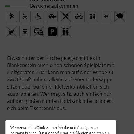
Besucheraufkommen
Etwas hinter der Kirche gelegen gibt es in
Blankenstein auch einen schönen Spielplatz mit
Holzgeräten. Hier kann man auf einer Wippe zu
zweit Spaß haben, alleine auf einer Federwippe
sitzen oder auf einer Kletterkombination sich
ausprobieren. Wer mag, sitzt auch einfach nur
auf der großen runden Holzbank oder probiert
sich beim Tischtennis aus.
Wir verwenden Cookies, um Inhalte und Anzeigen zu
personalisieren, Funktionen für soziale Medien anbieten zu