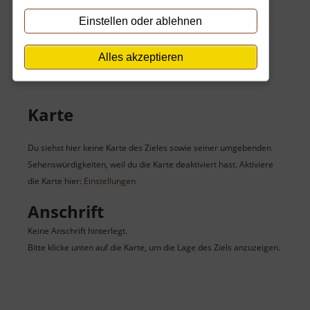
Einstellen oder ablehnen
Im Winter kein Besuch möglich.
Nachts kein Zutritt oder zu gefährlich.
Alles akzeptieren
Karte
Du siehst hier keine Karte des Zieles sowie seiner umgebenden
Sehenswürdigkeiten, weil du die Karte deaktiviert hast. Aktiviere
die Karte hier:
Einstellungen
Anschrift
Keine Anschrift hinterlegt.
Bitte klicke unten auf die Karte, um die Lage des Ziels anzuzeigen.