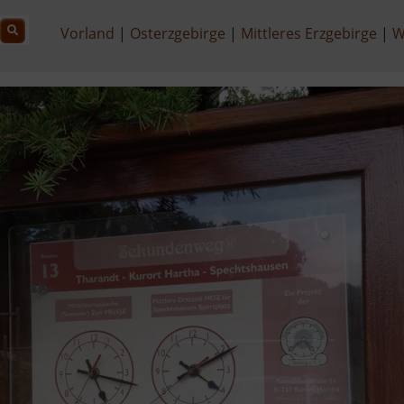
Vorland
Osterzgebirge
Mittleres Erzgebirge
W