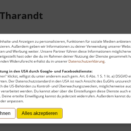
Tharandt
nhalte und Anzeigen zu personalisieren, Funktionen für soziale Medien anbieten
ysieren. Außerdem geben wir Informationen zu deiner Verwendung unserer Websi
ten und Werbung weiter. Unsere Partner führen diese Informationen möglicherw
itgestellt hast oder die du im Rahmen deiner Nutzung der Dienste gesammelt ha
nden Widerufsrecht erhälst du in unserer
Datenschutzerklärung
.
 Zeit umstellen muss - das wissen wir alle. Wie genau e
 Stand der Sonne richtet, und der offiziellen Mitteleuropä
tung in den USA durch Google- und Facebookdienste:
er Wald erfahren. Entlang des Lehrpfades erwandert man
en" klickst, willigst du unter anderem auch gem. Art. 6 Abs. 1 S. 1 lit. a) DSGVO 
ten. Der Datenschutzstandard in den USA ist nach Ansicht des EuGHs unzureich
uf einer Uhr ersehen, wie spät es nach Ortszeit und nach "
rch die US-Behörden zu Kontroll- und Überwachungszwecken, möglicherweise au
verarbeitet werden. Du kannst aber über die Einstellungen diese Dienste auch ex
t. Deine erteilte Einwilligung kannst du jederzeit widerrufen. Außerdem kannst du
eder anpassen.
ehnen
Alles akzeptieren