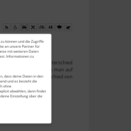
 zu können und die Zugriffe
te an unsere Partner für
eise mit weiteren Daten
st. Informationen zu
s sich aber mit dem Unterschied
ischen Zeit verhält, kann man auf
 sich einen Zeitunterschied von
ein, dass deine Daten in den
end und es besteht die
normaler" Uhrzeit wäre.
ch ohne
plizit abwählen, dann findet
 deine Einstellung über die