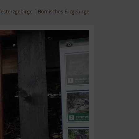
esterzgebirge
Bömisches Erzgebirge