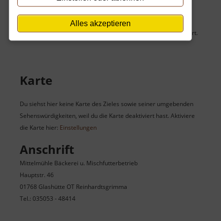
Alljährlich zum Mühlentag öffnet die Familie Zahn ihre Mühle.
Darüber hinaus werden interessierte Besucher gern nach
Alles akzeptieren
Voranmeldung durch die Mittelmühle Reinhardtsgrimma geführt.
Karte
Du siehst hier keine Karte des Zieles sowie seiner umgebenden
Sehenswürdigkeiten, weil du die Karte deaktiviert hast. Aktiviere
die Karte hier:
Einstellungen
Anschrift
Mittelmühle Bäckerei u. Mischfutterbetrieb
Hauptstr. 46
01768 Glashütte OT Reinhardtsgrimma
Tel.: 035053 - 48414