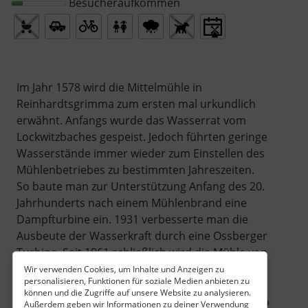
Besucheraufkommen
Im Jahr 1578 wird die Mittelmühle in
Reinhardtsgrimma zum ersten mal urkundlich
erwähnt. Anfangs wurde das Wasserrat vom
Lockwitzbaches gespeist. Jedoch führten geringe
Wasserstände immer wieder zum Einstellen des
Mühlenbetriebes zu bestimmten Jahreszeiten.
So baute man zur Unterstützung Anfang des 20.
Jahrhunderts nach einem Mühlenbrand eine
Dampfturbine ein. 1931 verbesserte man die
Ausbeute der Wasserkraft durch eine Ossberger
Turbine. Seit 1961 schließlich wird die Mühle von
Elektromotoren angetrieben. Bis heute arbeitet
Wir verwenden Cookies, um Inhalte und Anzeigen zu
personalisieren, Funktionen für soziale Medien anbieten zu
sie in der vierten Generation - wobei das
können und die Zugriffe auf unsere Website zu analysieren.
Hauptgeschäftsfeld nunmehr im Bäckereibetrieb
Außerdem geben wir Informationen zu deiner Verwendung