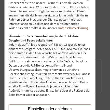
unserer Website an unsere Partner für soziale Medien,
liegt.
Kartendiensten und Werbung weiter. Unsere Partner führen
diese Informationen möglicherweise mit weiteren Daten
zusammen, die du ihnen bereitgestellt hast oder die du im
Rahmen deiner Nutzung der Dienste gesammelt hast.
Informationen zu Cookies und dem dir zustehenden
Widerufsrecht erhälst du in unserer
Datenschutzerklärung
.
Hinweis zur Datenverarbeitung in den USA durch
Google- und Facebookdienste:
Indem du auf "Alles akzeptieren" klickst, willigst du unter
anderem auch gem. Art. 6 Abs. 1 S. 1 lit. a) DSGVO ein, dass
deine Daten in den USA verarbeitet werden könnten. Der
Datenschutzstandard in den USA ist nach Ansicht des
EuGHs unzureichend und es besteht die Gefahr, dass Ihre
Daten durch die US-Behörden zu Kontroll- und
Überwachungszwecken, möglicherweise auch ohne
Um dieses Projekt zu finanzieren, wird
Rechtsbehelfsmöglichkeiten, verarbeitet werden. Du kannst
hier Werbung eingeblendet.
Cookie-
aber über die Einstellungen diese Dienste auch explizit
abwählen, dann findet eine Übermittlung nicht statt. Deine
Einstellungen ändern
.
erteilte Einwilligung kannst du jederzeit widerrufen.
Außerdem kannst du deine Einstellung über die Fußzeile der
Seite immer wieder anpassen.
Öffnungszeiten
Einstellen oder ablehnen