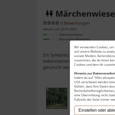
Märchenwiese
0 Bewertungen
Aktuell vom 23.07.2024
Abenteuerfaktor
Besucheraufkommen
Wir verwenden Cookies, um I
auf unsere Website zu anal
Ein Spielplatz der anderen Art ist 
soziale Medien, Kartendiens
zusammen, die du ihnen bere
bekanntesten Märchen hautnah erlebe
Cookies und dem dir zustehe
gerutscht werden.
Hinweis zur Datenverarbei
Indem du auf "Alles akzeptier
USA verarbeitet werden könn
Gefahr, dass Ihre Daten du
Rechtsbehelfsmöglichkeiten, 
eine Übermittlung nicht stat
Fußzeile der Seite immer wi
Einstellen oder abl