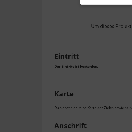
Um dieses Projekt
Eintritt
Der Eintritt ist kostenlos.
Karte
Du siehst hier keine Karte des Zieles sowie sei
Anschrift