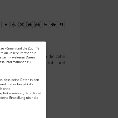
 zu können und die Zugriffe
te an unsere Partner für
oll gestalteter Figuren die zehn
eise mit weiteren Daten
st. Informationen zu
afür darf geklettert, getobt und
ein, dass deine Daten in den
end und es besteht die
ch ohne
plizit abwählen, dann findet
 deine Einstellung über die