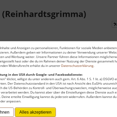
 (Reinhardtsgrimma)
nhalte und Anzeigen zu personalisieren, Funktionen für soziale Medien anbieten
ysieren. Außerdem geben wir Informationen zu deiner Verwendung unserer Websi
die Märchenwiese Reinhardtsgrimma. Hier kann man anhand t
ten und Werbung weiter. Unsere Partner führen diese Informationen möglicherw
itgestellt hast oder die du im Rahmen deiner Nutzung der Dienste gesammelt ha
n. Fahrräder und Hunde sind hier zwar nicht gestattet, d
nden Widerufsrecht erhälst du in unserer
Datenschutzerklärung
.
tung in den USA durch Google- und Facebookdienste:
en" klickst, willigst du unter anderem auch gem. Art. 6 Abs. 1 S. 1 lit. a) DSGVO 
ten. Der Datenschutzstandard in den USA ist nach Ansicht des EuGHs unzureich
rch die US-Behörden zu Kontroll- und Überwachungszwecken, möglicherweise au
verarbeitet werden. Du kannst aber über die Einstellungen diese Dienste auch ex
t. Deine erteilte Einwilligung kannst du jederzeit widerrufen. Außerdem kannst du
eder anpassen.
ehnen
Alles akzeptieren