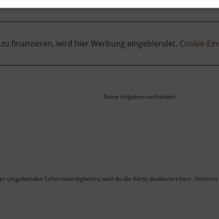
 zu finanzieren, wird hier Werbung eingeblendet.
Cookie-Ein
Keine Angaben vorhanden.
ner umgebenden Sehenswürdigkeiten, weil du die Karte deaktiviert hast. Aktiviere 