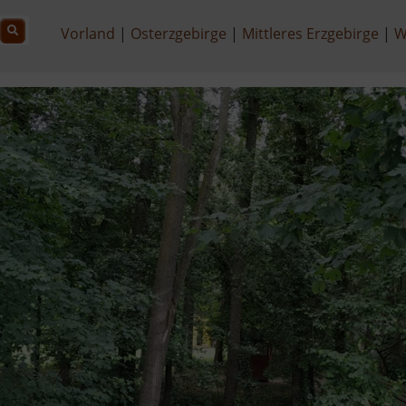
Vorland
Osterzgebirge
Mittleres Erzgebirge
W