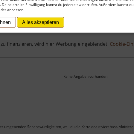
t. Deine erteilte Einwilligung kannst du jederzeit widerrufen. Außerdem kannst du
eder anpassen.
ehnen
Alles akzeptieren
 zu finanzieren, wird hier Werbung eingeblendet.
Cookie-Ein
Keine Angaben vorhanden.
ner umgebenden Sehenswürdigkeiten, weil du die Karte deaktiviert hast. Aktiviere 