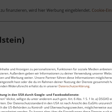
 zu finanzieren, wird hier Werbung eingeblendet.
Cookie-Ein
stein)
nhalte und Anzeigen zu personalisieren, Funktionen für soziale Medien anbieten
ysieren. Außerdem geben wir Informationen zu deiner Verwendung unserer Websi
ten und Werbung weiter. Unsere Partner führen diese Informationen möglicherw
g im böhmischen Erzgebirge
itgestellt hast oder die du im Rahmen deiner Nutzung der Dienste gesammelt ha
nden Widerufsrecht erhälst du in unserer
Datenschutzerklärung
.
tung in den USA durch Google- und Facebookdienste:
en" klickst, willigst du unter anderem auch gem. Art. 6 Abs. 1 S. 1 lit. a) DSGVO 
ten. Der Datenschutzstandard in den USA ist nach Ansicht des EuGHs unzureich
rch die US-Behörden zu Kontroll- und Überwachungszwecken, möglicherweise au
verarbeitet werden. Du kannst aber über die Einstellungen diese Dienste auch ex