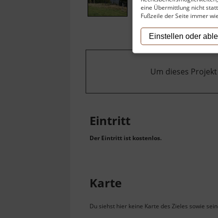
eine Übermittlung nicht stat
Fußzeile der Seite immer wi
Einstellen oder abl
Um dieses Projekt
Eintritt
Der Eintritt ist kostenlos.
Karte
Du siehst hier keine Karte des Zieles sowie sei