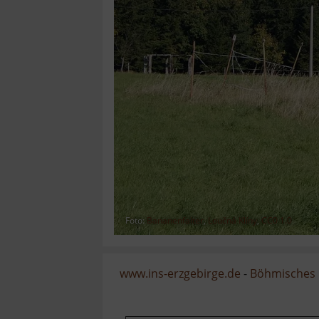
Foto:
Bananenfalter
,
Loučná Klíny
,
CC0 1.0
www.ins-erzgebirge.de
-
Böhmisches 