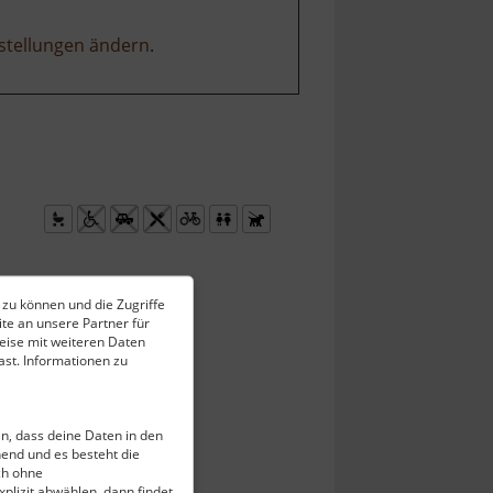
stellungen ändern
.
 zu können und die Zugriffe
te an unsere Partner für
eise mit weiteren Daten
st. Informationen zu
ein, dass deine Daten in den
end und es besteht die
ch ohne
plizit abwählen, dann findet