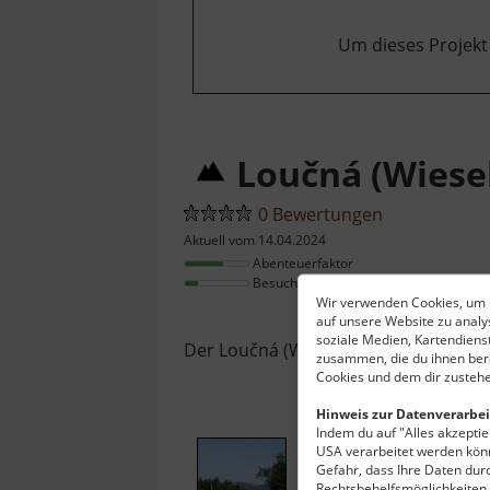
Um dieses Projekt
Loučná (Wiesel
0 Bewertungen
Aktuell vom 14.04.2024
Abenteuerfaktor
Besucheraufkommen
Wir verwenden Cookies, um I
auf unsere Website zu anal
soziale Medien, Kartendiens
Der Loučná (Wieselstein) ist ein Ber
zusammen, die du ihnen bere
Cookies und dem dir zustehe
Hinweis zur Datenverarbei
Indem du auf "Alles akzeptier
USA verarbeitet werden könn
Gefahr, dass Ihre Daten du
Rechtsbehelfsmöglichkeiten, 