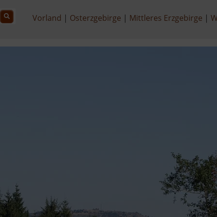
Vorland
Osterzgebirge
Mittleres Erzgebirge
W