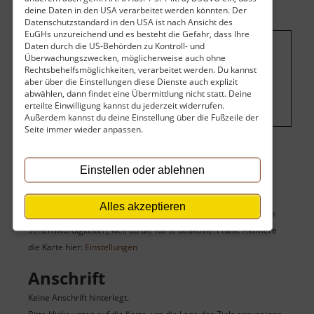
deine Daten in den USA verarbeitet werden könnten. Der
Datenschutzstandard in den USA ist nach Ansicht des
EuGHs unzureichend und es besteht die Gefahr, dass Ihre
Daten durch die US-Behörden zu Kontroll- und
Überwachungszwecken, möglicherweise auch ohne
Um dieses Projekt zu finanzieren, wird
Rechtsbehelfsmöglichkeiten, verarbeitet werden. Du kannst
hier Werbung eingeblendet.
Cookie-
aber über die Einstellungen diese Dienste auch explizit
abwählen, dann findet eine Übermittlung nicht statt. Deine
Einstellungen ändern
.
erteilte Einwilligung kannst du jederzeit widerrufen.
Außerdem kannst du deine Einstellung über die Fußzeile der
Seite immer wieder anpassen.
Einstellen oder ablehnen
Karte
Alles akzeptieren
Du siehst hier keine Karte des Zieles sowie seiner umgebenden
Sehenswürdigkeiten, weil du die Karte deaktiviert hast. Aktiviere
die Karte hier:
Einstellungen
Anschrift
Keine Anschrift hinterlegt.