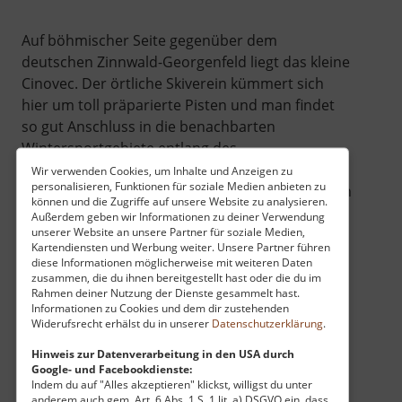
Auf böhmischer Seite gegenüber dem
deutschen Zinnwald-Georgenfeld liegt das kleine
Cinovec. Der örtliche Skiverein kümmert sich
hier um toll präparierte Pisten und man findet
so gut Anschluss in die benachbarten
Wintersportgebiete entlang des
Erzgebirgskammes. Parken kann man
Wir verwenden Cookies, um Inhalte und Anzeigen zu
personalisieren, Funktionen für soziale Medien anbieten zu
beispielsweise im Ort. Auf der Karte weiter unten
können und die Zugriffe auf unsere Website zu analysieren.
findest du die Loipen der Umgebung
Außerdem geben wir Informationen zu deiner Verwendung
unserer Website an unsere Partner für soziale Medien,
eingezeichnet.
Kartendiensten und Werbung weiter. Unsere Partner führen
diese Informationen möglicherweise mit weiteren Daten
zusammen, die du ihnen bereitgestellt hast oder die du im
Rahmen deiner Nutzung der Dienste gesammelt hast.
Informationen zu Cookies und dem dir zustehenden
Widerufsrecht erhälst du in unserer
Datenschutzerklärung
.
Hinweis zur Datenverarbeitung in den USA durch
Google- und Facebookdienste:
Indem du auf "Alles akzeptieren" klickst, willigst du unter
anderem auch gem. Art. 6 Abs. 1 S. 1 lit. a) DSGVO ein, dass