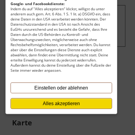
Google- und Facebookdienste:
Indem du auf "Alles akzeptieren" klickst, willigst du unter
anderem auch gem. Art. 6 Abs. 1 S. 1 lit. a) DSGVO ein, dass
Um dieses Projekt zu finanzieren, wird
deine Daten in den USA verarbeitet werden könnten. Der
Datenschutzstandard in den USA ist nach Ansicht des
hier Werbung eingeblendet.
Cookie-
EuGHs unzureichend und es besteht die Gefahr, dass Ihre
Einstellungen ändern
.
Daten durch die US-Behörden zu Kontroll- und
Überwachungszwecken, möglicherweise auch ohne
Rechtsbehelfsmöglichkeiten, verarbeitet werden. Du kannst
aber über die Einstellungen diese Dienste auch explizit
abwählen, dann findet eine Übermittlung nicht statt. Deine
erteilte Einwilligung kannst du jederzeit widerrufen.
Eintritt
Außerdem kannst du deine Einstellung über die Fußzeile der
Seite immer wieder anpassen.
Der Eintritt ist kostenlos.
Öffnungszeiten
Einstellen oder ablehnen
Keine
Alles akzeptieren
Karte