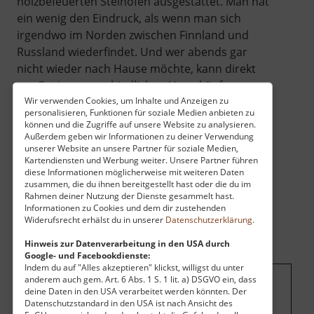
holzbefeuerten Steinöfen ausgestattet. Man hat
ein wenig den Eindruck, als wenn man sich
irgendwo im Norden zwischen Finnland und
Russland wiederfindet. Und wer abends gar
nicht wieder nach Hause möchte, kann direkt
vor Ort in unterschiedlichen Unterkünften
Wir verwenden Cookies, um Inhalte und Anzeigen zu
übernachten.
personalisieren, Funktionen für soziale Medien anbieten zu
können und die Zugriffe auf unsere Website zu analysieren.
Außerdem geben wir Informationen zu deiner Verwendung
unserer Website an unsere Partner für soziale Medien,
Kartendiensten und Werbung weiter. Unsere Partner führen
diese Informationen möglicherweise mit weiteren Daten
zusammen, die du ihnen bereitgestellt hast oder die du im
Rahmen deiner Nutzung der Dienste gesammelt hast.
Informationen zu Cookies und dem dir zustehenden
Widerufsrecht erhälst du in unserer
Datenschutzerklärung
.
Hinweis zur Datenverarbeitung in den USA durch
Google- und Facebookdienste:
Indem du auf "Alles akzeptieren" klickst, willigst du unter
anderem auch gem. Art. 6 Abs. 1 S. 1 lit. a) DSGVO ein, dass
deine Daten in den USA verarbeitet werden könnten. Der
Um dieses Projekt zu finanzieren, wird
Datenschutzstandard in den USA ist nach Ansicht des
hier Werbung eingeblendet.
Cookie-