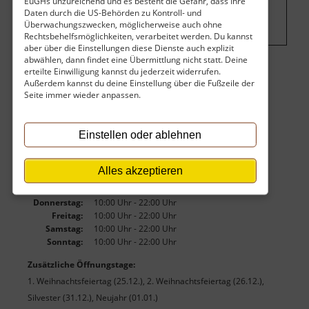
EuGHs unzureichend und es besteht die Gefahr, dass Ihre
Daten durch die US-Behörden zu Kontroll- und
Einstellungen ändern
.
Überwachungszwecken, möglicherweise auch ohne
Rechtsbehelfsmöglichkeiten, verarbeitet werden. Du kannst
aber über die Einstellungen diese Dienste auch explizit
abwählen, dann findet eine Übermittlung nicht statt. Deine
erteilte Einwilligung kannst du jederzeit widerrufen.
Eintritt
Außerdem kannst du deine Einstellung über die Fußzeile der
Seite immer wieder anpassen.
Vollzahler:
15,00 €
Ermäßigt:
12,00 €
Eintritt frei bis:
2 Jahre
Einstellen oder ablehnen
Öffnungszeiten
Montag:
10:00 Uhr - 22:00 Uhr
Alles akzeptieren
Dienstag:
10:00 Uhr - 22:00 Uhr
Mittwoch:
10:00 Uhr - 22:00 Uhr
Donnerstag:
10:00 Uhr - 22:00 Uhr
Freitag:
10:00 Uhr - 22:00 Uhr
Samstag:
10:00 Uhr - 22:00 Uhr
Sonntag:
10:00 Uhr - 22:00 Uhr
Zusätzliche Öffnungstage:
1. Weihnachtsfeiertag (25.12.), 2. Weihnachtsfeiertag (26.12.),
Silvester (31.12.), Neujahr (01.01.)