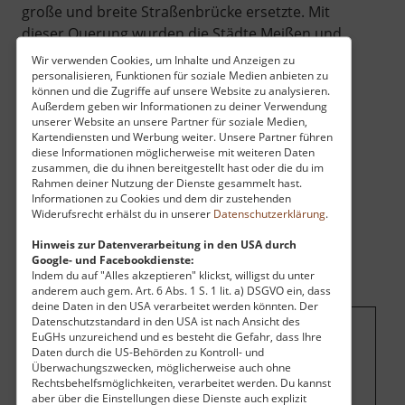
große und breite Straßenbrücke ersetzte. Mit
dieser Querung wurden die Städte Meißen und
Freiberg miteinander verbunden. Der
Wir verwenden Cookies, um Inhalte und Anzeigen zu
Brückenzoll war eine gute Einnahmequelle für
personalisieren, Funktionen für soziale Medien anbieten zu
können und die Zugriffe auf unsere Website zu analysieren.
die Lehnsherrn.
Außerdem geben wir Informationen zu deiner Verwendung
unserer Website an unsere Partner für soziale Medien,
Kartendiensten und Werbung weiter. Unsere Partner führen
diese Informationen möglicherweise mit weiteren Daten
zusammen, die du ihnen bereitgestellt hast oder die du im
Rahmen deiner Nutzung der Dienste gesammelt hast.
Informationen zu Cookies und dem dir zustehenden
Widerufsrecht erhälst du in unserer
Datenschutzerklärung
.
Hinweis zur Datenverarbeitung in den USA durch
Google- und Facebookdienste:
Indem du auf "Alles akzeptieren" klickst, willigst du unter
anderem auch gem. Art. 6 Abs. 1 S. 1 lit. a) DSGVO ein, dass
deine Daten in den USA verarbeitet werden könnten. Der
Datenschutzstandard in den USA ist nach Ansicht des
EuGHs unzureichend und es besteht die Gefahr, dass Ihre
Um dieses Projekt zu finanzieren, wird
Daten durch die US-Behörden zu Kontroll- und
hier Werbung eingeblendet.
Cookie-
Überwachungszwecken, möglicherweise auch ohne
Rechtsbehelfsmöglichkeiten, verarbeitet werden. Du kannst
Einstellungen ändern
.
aber über die Einstellungen diese Dienste auch explizit