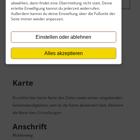
abwählen, dann findet eine Übermittlung nicht statt. Deine
erteilte Einwilligung kannst du jederzeit widerrufen.
Außerdem kannst du deine Einstellung über die Fußzeile der
Seite immer wieder anpassen.
Eintritt
Einstellen oder ablehnen
Der Eintritt ist kostenlos.
Keine Angaben vorhanden.
Alles akzeptieren
Karte
Du siehst hier keine Karte des Zieles sowie seiner umgebenden
Sehenswürdigkeiten, weil du die Karte deaktiviert hast. Aktiviere
die Karte hier:
Einstellungen
Anschrift
Muldenweg