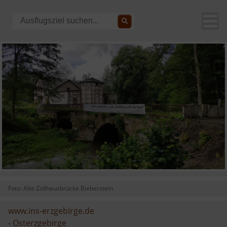
Foto: Alte Zollhausbrücke Bieberstein
www.ins-erzgebirge.de
-
Osterzgebirge