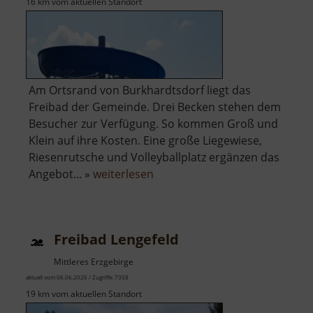
16 km vom aktuellen Standort
Am Ortsrand von Burkhardtsdorf liegt das
Freibad der Gemeinde. Drei Becken stehen dem
Besucher zur Verfügung. So kommen Groß und
Klein auf ihre Kosten. Eine große Liegewiese,
Riesenrutsche und Volleyballplatz ergänzen das
über
Angebot... »
weiterlesen
Freibad
Burkhardtsdorf
Freibad Lengefeld
Mittleres Erzgebirge
aktuell vom 06.06.2026 / Zugriffe: 7358
19 km vom aktuellen Standort