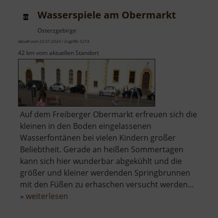
Wasserspiele am Obermarkt
Osterzgebirge
aktuell vom 23.07.2024 / Zugriffe: 5274
42 km vom aktuellen Standort
Auf dem Freiberger Obermarkt erfreuen sich die
kleinen in den Boden eingelassenen
Wasserfontänen bei vielen Kindern großer
Beliebtheit. Gerade an heißen Sommertagen
kann sich hier wunderbar abgekühlt und die
größer und kleiner werdenden Springbrunnen
mit den Füßen zu erhaschen versucht werden...
über
»
weiterlesen
Wasserspiele