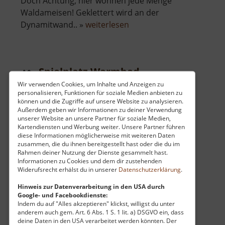
Doch Achtung, hier wohnen jede Menge
Waldameisen! Geklettert wird an der
über
Dynamitwand.. »
weiterlesen
Dynamitwand
Spielplatz Warmbad
Wir verwenden Cookies, um Inhalte und Anzeigen zu
Mittleres Erzgebirge
personalisieren, Funktionen für soziale Medien anbieten zu
aktuell vom 23.07.2024 / Zugriffe: 5331
können und die Zugriffe auf unsere Website zu analysieren.
Außerdem geben wir Informationen zu deiner Verwendung
9 km vom aktuellen Standort
unserer Website an unsere Partner für soziale Medien,
Kartendiensten und Werbung weiter. Unsere Partner führen
diese Informationen möglicherweise mit weiteren Daten
zusammen, die du ihnen bereitgestellt hast oder die du im
Rahmen deiner Nutzung der Dienste gesammelt hast.
Informationen zu Cookies und dem dir zustehenden
Widerufsrecht erhälst du in unserer
Datenschutzerklärung
.
Am Rande des Kurparks im kleinen Ort
Warmbad gibt es einen hübschen und
Hinweis zur Datenverarbeitung in den USA durch
Google- und Facebookdienste:
außergewöhnlichen Spielplatz. Hier kommen
Indem du auf "Alles akzeptieren" klickst, willigst du unter
alle, die gern matschen oder baggern auf ihre
anderem auch gem. Art. 6 Abs. 1 S. 1 lit. a) DSGVO ein, dass
deine Daten in den USA verarbeitet werden könnten. Der
Kosten. Neben dem klassischen Klettergerät