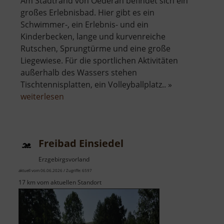
Am Stadtrand von Oederan befindet sich ein
großes Erlebnisbad. Hier gibt es ein
Schwimmer-, ein Erlebnis- und ein
Kinderbecken, lange und kurvenreiche
Rutschen, Sprungtürme und eine große
Liegewiese. Für die sportlichen Aktivitäten
außerhalb des Wassers stehen
Tischtennisplatten, ein Volleyballplatz.. »
über
weiterlesen
Erlebnisbad
Oederan
Freibad Einsiedel
Erzgebirgsvorland
aktuell vom 06.06.2026 / Zugriffe: 6597
17 km vom aktuellen Standort