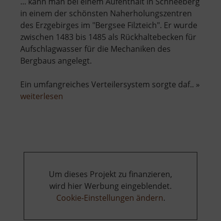
... kann man bei einem Aufenthalt in Schneeberg
in einem der schönsten Naherholungszentren
des Erzgebirges im "Bergsee Filzteich". Er wurde
zwischen 1483 bis 1485 als Rückhaltebecken für
Aufschlagwasser für die Mechaniken des
Bergbaus angelegt.
Ein umfangreiches Verteilersystem sorgte daf.. »
über
weiterlesen
Filzteich
Schneeberg
Um dieses Projekt zu finanzieren,
wird hier Werbung eingeblendet.
Cookie-Einstellungen ändern
.