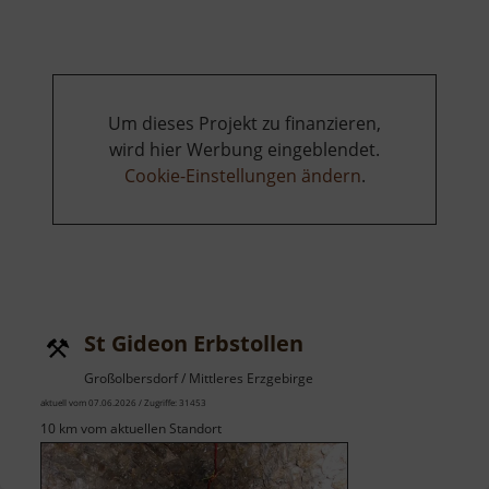
am
Obermarkt
Um dieses Projekt zu finanzieren,
wird hier Werbung eingeblendet.
Cookie-Einstellungen ändern
.
St Gideon Erbstollen
Großolbersdorf / Mittleres Erzgebirge
aktuell vom 07.06.2026 / Zugriffe: 31453
10 km vom aktuellen Standort