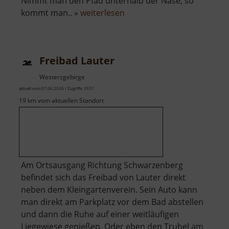
Nimmt man den Pfad unterhalb der Nase, so
über
kommt man.. »
weiterlesen
Teufelsnase
bei
Krumhermersdorf
Freibad Lauter
Westerzgebirge
aktuell vom 07.06.2026 / Zugriffe: 3557
19 km vom aktuellen Standort
Am Ortsausgang Richtung Schwarzenberg
befindet sich das Freibad von Lauter direkt
neben dem Kleingartenverein. Sein Auto kann
man direkt am Parkplatz vor dem Bad abstellen
und dann die Ruhe auf einer weitläufigen
Liegewiese genießen. Oder eben den Trubel am