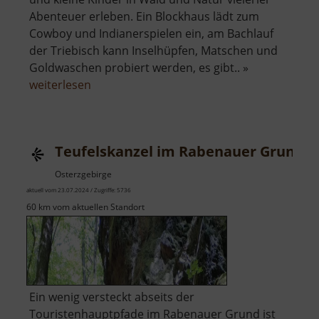
Abenteuer erleben. Ein Blockhaus lädt zum
Cowboy und Indianerspielen ein, am Bachlauf
der Triebisch kann Inselhüpfen, Matschen und
Goldwaschen probiert werden, es gibt.. »
über
weiterlesen
Abenteuerpfad
Teufelskanzel im Rabenauer Grund
Osterzgebirge
aktuell vom 23.07.2024 / Zugriffe: 5736
60 km vom aktuellen Standort
Ein wenig versteckt abseits der
Touristenhauptpfade im Rabenauer Grund ist