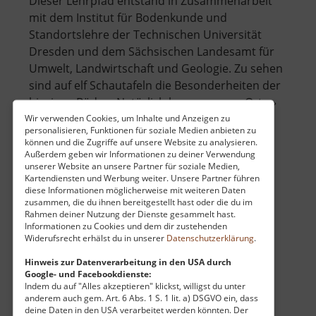
Dieser Lehrpfad entstand in Zusammenarbeit
mit dem Institut für Bodenkunde und
Standortslehre der Technischen Universität
Dresden und dem Sächsischen Landesamt für
Umwelt, Landwirtschaft und Geologie. Zu sehen
sind auf elf Schautafeln die Besonderheiten der
hiesigen Böden. Natürlich kann man vor Ort.. »
über
weiterlesen
Wir verwenden Cookies, um Inhalte und Anzeigen zu
personalisieren, Funktionen für soziale Medien anbieten zu
Bodenlehrpfad
können und die Zugriffe auf unsere Website zu analysieren.
Außerdem geben wir Informationen zu deiner Verwendung
unserer Website an unsere Partner für soziale Medien,
Kartendiensten und Werbung weiter. Unsere Partner führen
Spielplatz Niederschöna
diese Informationen möglicherweise mit weiteren Daten
zusammen, die du ihnen bereitgestellt hast oder die du im
Osterzgebirge
Rahmen deiner Nutzung der Dienste gesammelt hast.
aktuell vom 23.07.2024 / Zugriffe: 7596
Informationen zu Cookies und dem dir zustehenden
Widerufsrecht erhälst du in unserer
Datenschutzerklärung
.
50 km vom aktuellen Standort
Hinweis zur Datenverarbeitung in den USA durch
Google- und Facebookdienste:
Indem du auf "Alles akzeptieren" klickst, willigst du unter
anderem auch gem. Art. 6 Abs. 1 S. 1 lit. a) DSGVO ein, dass
deine Daten in den USA verarbeitet werden könnten. Der