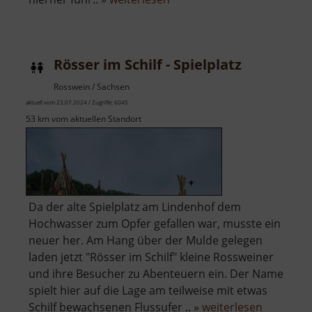
Kneippanlage
am
Harthaer
Rösser im Schilf - Spielplatz
Flügel
Rosswein / Sachsen
aktuell vom 23.07.2024 / Zugriffe: 6045
53 km vom aktuellen Standort
Da der alte Spielplatz am Lindenhof dem
Hochwasser zum Opfer gefallen war, musste ein
neuer her. Am Hang über der Mulde gelegen
laden jetzt "Rösser im Schilf" kleine Rossweiner
und ihre Besucher zu Abenteuern ein. Der Name
spielt hier auf die Lage am teilweise mit etwas
über
Schilf bewachsenen Flussufer .. »
weiterlesen