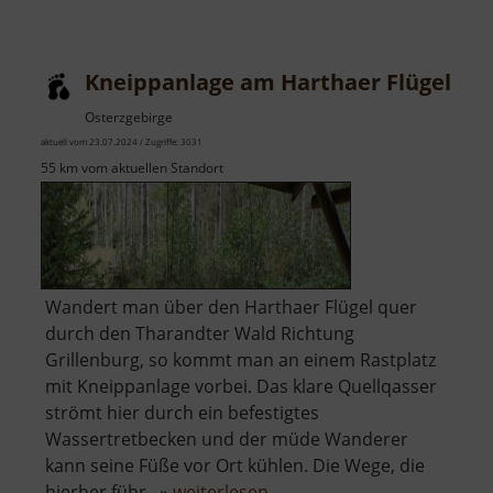
Kneippanlage am Harthaer Flügel
Osterzgebirge
aktuell vom 23.07.2024 / Zugriffe: 3031
55 km vom aktuellen Standort
Wandert man über den Harthaer Flügel quer
durch den Tharandter Wald Richtung
Grillenburg, so kommt man an einem Rastplatz
mit Kneippanlage vorbei. Das klare Quellqasser
strömt hier durch ein befestigtes
Wassertretbecken und der müde Wanderer
kann seine Füße vor Ort kühlen. Die Wege, die
über
hierher führ.. »
weiterlesen