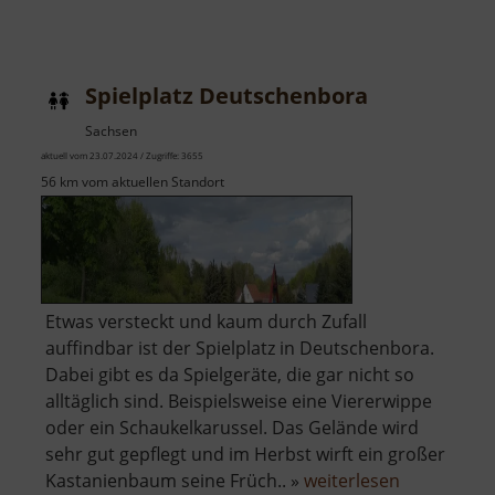
Rösser
im
Schilf
Spielplatz Deutschenbora
-
Spielplatz
Sachsen
aktuell vom 23.07.2024 / Zugriffe: 3655
56 km vom aktuellen Standort
Etwas versteckt und kaum durch Zufall
auffindbar ist der Spielplatz in Deutschenbora.
Dabei gibt es da Spielgeräte, die gar nicht so
alltäglich sind. Beispielsweise eine Viererwippe
oder ein Schaukelkarussel. Das Gelände wird
sehr gut gepflegt und im Herbst wirft ein großer
über
Kastanienbaum seine Früch.. »
weiterlesen