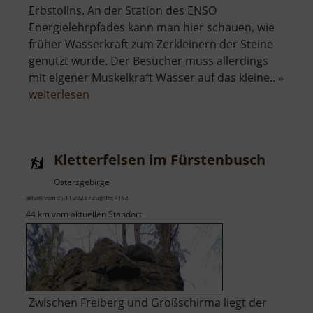
Erbstollns. An der Station des ENSO
Energielehrpfades kann man hier schauen, wie
früher Wasserkraft zum Zerkleinern der Steine
genutzt wurde. Der Besucher muss allerdings
mit eigener Muskelkraft Wasser auf das kleine.. »
über
weiterlesen
Pochwerk
mit
Handpumpe
Kletterfelsen im Fürstenbusch
Osterzgebirge
aktuell vom 05.11.2023 / Zugriffe: 4192
44 km vom aktuellen Standort
Zwischen Freiberg und Großschirma liegt der