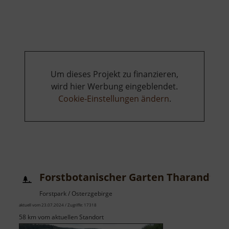
Spielplatz
Deutschen
Um dieses Projekt zu finanzieren,
wird hier Werbung eingeblendet.
Cookie-Einstellungen ändern
.
Forstbotanischer Garten Tharandt
Forstpark / Osterzgebirge
aktuell vom 23.07.2024 / Zugriffe: 17318
58 km vom aktuellen Standort