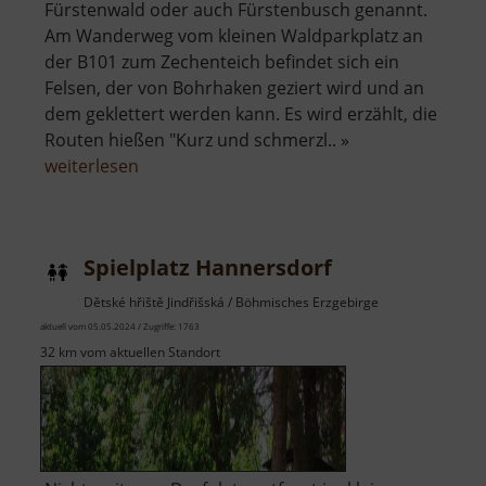
Fürstenwald oder auch Fürstenbusch genannt.
Am Wanderweg vom kleinen Waldparkplatz an
der B101 zum Zechenteich befindet sich ein
Felsen, der von Bohrhaken geziert wird und an
dem geklettert werden kann. Es wird erzählt, die
Routen hießen "Kurz und schmerzl.. »
über
weiterlesen
Kletterfelsen
im
Fürstenbusch
Spielplatz Hannersdorf
Dětské hřiště Jindřišská / Böhmisches Erzgebirge
aktuell vom 05.05.2024 / Zugriffe: 1763
32 km vom aktuellen Standort