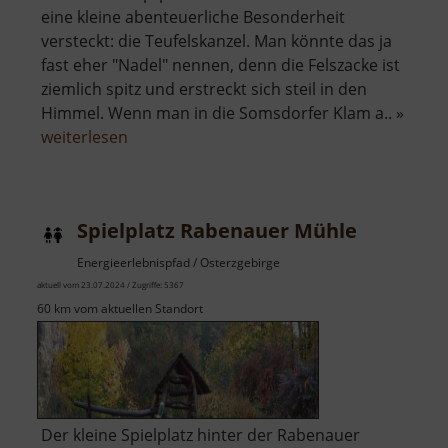
eine kleine abenteuerliche Besonderheit
versteckt: die Teufelskanzel. Man könnte das ja
fast eher "Nadel" nennen, denn die Felszacke ist
ziemlich spitz und erstreckt sich steil in den
Himmel. Wenn man in die Somsdorfer Klam a.. »
über
weiterlesen
Teufelskanzel
im
Rabenauer
Spielplatz Rabenauer Mühle
Grund
Energieerlebnispfad / Osterzgebirge
aktuell vom 23.07.2024 / Zugriffe: 5367
60 km vom aktuellen Standort
Der kleine Spielplatz hinter der Rabenauer