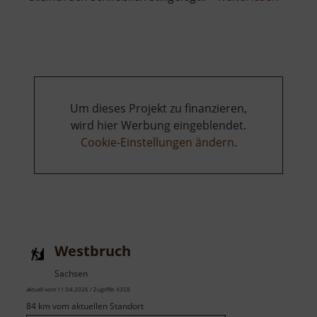
Kirchb
Um dieses Projekt zu finanzieren,
wird hier Werbung eingeblendet.
Cookie-Einstellungen ändern
.
Westbruch
Sachsen
aktuell vom 11.04.2026 / Zugriffe: 4358
84 km vom aktuellen Standort