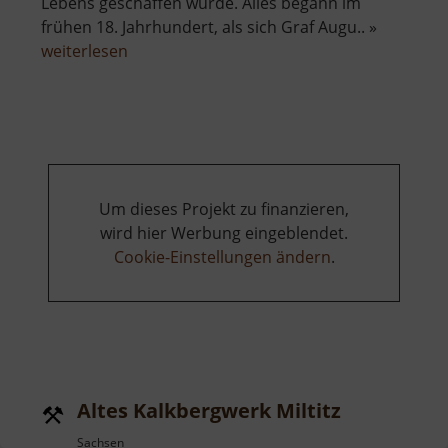
Lebens geschaffen wurde. Alles begann im
frühen 18. Jahrhundert, als sich Graf Augu.. »
über
weiterlesen
Schloss
Wackerbarth
Um dieses Projekt zu finanzieren,
wird hier Werbung eingeblendet.
Cookie-Einstellungen ändern
.
Altes Kalkbergwerk Miltitz
Sachsen