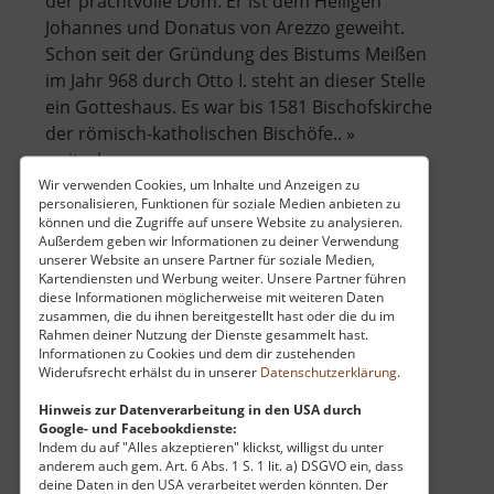
der prachtvolle Dom. Er ist dem Heiligen
Johannes und Donatus von Arezzo geweiht.
Schon seit der Gründung des Bistums Meißen
im Jahr 968 durch Otto I. steht an dieser Stelle
ein Gotteshaus. Es war bis 1581 Bischofskirche
der römisch-katholischen Bischöfe.. »
über
weiterlesen
Dom
Wir verwenden Cookies, um Inhalte und Anzeigen zu
personalisieren, Funktionen für soziale Medien anbieten zu
zu
können und die Zugriffe auf unsere Website zu analysieren.
Meißen
Außerdem geben wir Informationen zu deiner Verwendung
Porzellanmanufaktur Meißen
unserer Website an unsere Partner für soziale Medien,
Kartendiensten und Werbung weiter. Unsere Partner führen
diese Informationen möglicherweise mit weiteren Daten
Sachsen
zusammen, die du ihnen bereitgestellt hast oder die du im
aktuell vom 02.06.2026 / Zugriffe: 3569
Rahmen deiner Nutzung der Dienste gesammelt hast.
69 km vom aktuellen Standort
Informationen zu Cookies und dem dir zustehenden
Widerufsrecht erhälst du in unserer
Datenschutzerklärung
.
Hinweis zur Datenverarbeitung in den USA durch
Google- und Facebookdienste:
Indem du auf "Alles akzeptieren" klickst, willigst du unter
anderem auch gem. Art. 6 Abs. 1 S. 1 lit. a) DSGVO ein, dass
deine Daten in den USA verarbeitet werden könnten. Der
Von Meißner Porzellan hat vermutlich jeder