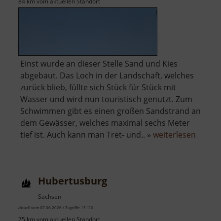
84 km vom aktuellen Standort
Einst wurde an dieser Stelle Sand und Kies
abgebaut. Das Loch in der Landschaft, welches
zurück blieb, füllte sich Stück für Stück mit
Wasser und wird nun touristisch genutzt. Zum
Schwimmen gibt es einen großen Sandstrand an
dem Gewässer, welches maximal sechs Meter
über
tief ist. Auch kann man Tret- und.. »
weiterlesen
Autob
Hubertusburg
Sachsen
aktuell vom 07.06.2026 / Zugriffe: 15126
75 km vom aktuellen Standort