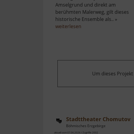
Amselgrund und direkt am
berühmten Malerweg, gilt dieses
historische Ensemble als.. »
über
weiterlesen
Rathewalder
Mühle
Um dieses Projekt
Stadttheater Chomutov
Böhmisches Erzgebirge
aktuell vom 07.06.2026 / Zugriffe: 2002