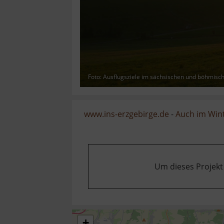
Foto: Ausflugsziele im sächsischen und böhmisc
www.ins-erzgebirge.de
-
Auch im Wint
Um dieses Projekt
+