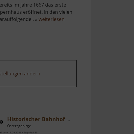
ereits im Jahre 1667 das erste
pernhaus eröffnet. In den vielen
über
arauffolgende.. »
weiterlesen
Semperoper
Dresden
stellungen ändern
.
Historischer Bahnhof Mohorn
Osterzgebirge
ell vom 11.04.2026 / Zugriffe: 885