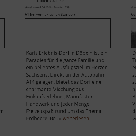
Döbeln / Sachsen
aktuell vom 07.06.2026 / Zugriffe: 1039
aktu
61 km vom aktuellen Standort
66
n
Karls Erlebnis-Dorf in Döbeln ist ein
D
Paradies für die ganze Familie und
T
ein beliebtes Ausflugsziel im Herzen
e
Sachsens. Direkt an der Autobahn
z
A14 gelegen, bietet das Dorf eine
z
charmante Mischung aus
h
Einkaufserlebnis, Manufaktur-
B
Handwerk und jeder Menge
V
em
Freizeitspaß rund um das Thema
d
über
Erdbeere. Be.. »
weiterlesen
G
Karls
Erdbeerdorf