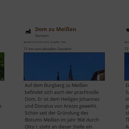
Dom zu Meißen
Sachsen
aktuell vom 03.05.2026 / Zugriffe: 1446
aktu
71 km vom aktuellen Standort
72
Auf dem Burgberg zu Meißen
E
befindet sich auch der prachtvolle
S
Dom. Er ist dem Heiligen Johannes
i
s
und Donatus von Arezzo geweiht.
g
Schon seit der Gründung des
s
Bistums Meißen im Jahr 968 durch
T
Otto I. steht an dieser Stelle ein
A