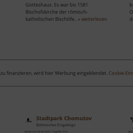
Gotteshaus. Es war bis 1581
b
Bischofskirche der römisch-
O
über
katholischen Bischöfe.. »
weiterlesen
d
Dom
zu
Meißen
 zu finanzieren, wird hier Werbung eingeblendet.
Cookie-Ein
Stadtpark Chomutov
Böhmisches Erzgebirge
aktuell vom 06.06.2025 / Zugriffe: 2514
aktu