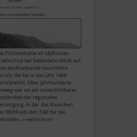
Sachsen
ell vom 21.05.2026 / Zugriffe: 627
 km vom aktuellen Standort
ie Fichtenmühle im idyllischen
riebischtal bei Siebenlehn blickt auf
ine eindrucksvolle Geschichte
urück, die bis in das Jahr 1466
urückreicht. Über Jahrhunderte
inweg war sie ein unverzichtbarer
estandteil der regionalen
ersorgung, in der das Rauschen
es Mühlrads den Takt für die
über
etreidev.. »
weiterlesen
Fichtenmühle