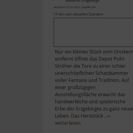
Mittleres Erzgebirge
aktuell vom 30.05.2026 / Zugriffe: 264
11 km vom aktuellen Standort
Nur ein kleines Stück vom Ortsker
entfernt öffnet das Depot Pohl-
Ströher die Tore zu einer schier
unerschöpflichen Schatzkammer
voller Fantasie und Tradition. Auf
einer großzügigen
Ausstellungsfläche erwacht das
handwerkliche und spielerische
Erbe des Erzgebirges zu ganz neu
Leben. Das Herzstück .. »
über
weiterlesen
Depot