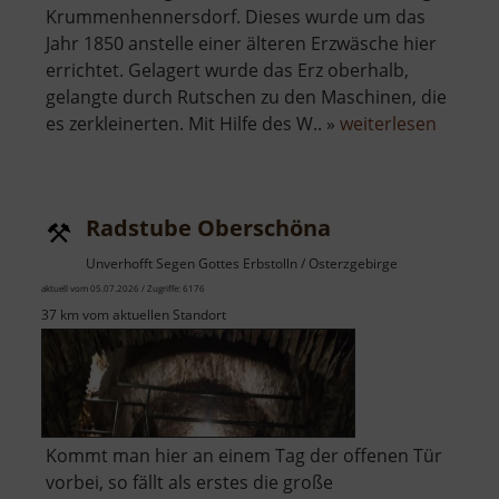
Krummenhennersdorf. Dieses wurde um das
Jahr 1850 anstelle einer älteren Erzwäsche hier
errichtet. Gelagert wurde das Erz oberhalb,
gelangte durch Rutschen zu den Maschinen, die
über
es zerkleinerten. Mit Hilfe des W.. »
weiterlesen
Alte
Erzwäs
Halsbr
Radstube Oberschöna
Unverhofft Segen Gottes Erbstolln / Osterzgebirge
aktuell vom 05.07.2026 / Zugriffe: 6176
37 km vom aktuellen Standort
Kommt man hier an einem Tag der offenen Tür
vorbei, so fällt als erstes die große