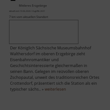
August
Mittleres Erzgebirge
Erbstolln
aktuell vom 10.06.2026 / Zugriffe: 2631
und
7 km vom aktuellen Standort
Friedrich
Christoph
Erbstolln
Der Königlich Sächsische Museumsbahnhof
Walthersdorf im oberen Erzgebirge zieht
Eisenbahnromantiker und
Geschichtsinteressierte gleichermaßen in
seinen Bann. Gelegen im reizvollen oberen
Zschopautal, unweit des traditionsreichen Ortes
Crottendorf, präsentiert sich die Station als ein
über
typischer sächs.. »
weiterlesen
Eisenbahnmuseum
Walthersdorf