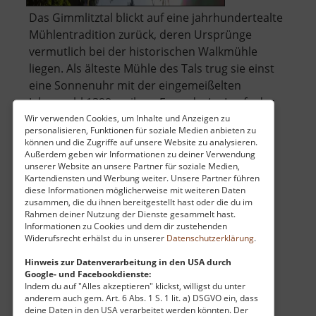
Das Gimmlitztal blickt auf eine jahrhundertealte
Mühlentradition zurück, deren Ursprünge
vermutlich bei der historischen Walkmühle
liegen. Als älteste Mühle des Tals trug sie einst
eine Sonnenuhr mit der eingemeißelten
Jahreszahl 1399 an ihrer Fassade. Im Laufe der
Jahrhunderte wandelte sich das Ges.. »
Wir verwenden Cookies, um Inhalte und Anzeigen zu
personalisieren, Funktionen für soziale Medien anbieten zu
über
weiterlesen
können und die Zugriffe auf unsere Website zu analysieren.
Walkmühle
Außerdem geben wir Informationen zu deiner Verwendung
unserer Website an unsere Partner für soziale Medien,
Kartendiensten und Werbung weiter. Unsere Partner führen
diese Informationen möglicherweise mit weiteren Daten
König-Albert-Museum
zusammen, die du ihnen bereitgestellt hast oder die du im
Rahmen deiner Nutzung der Dienste gesammelt hast.
Erzgebirgsvorland
Informationen zu Cookies und dem dir zustehenden
Widerufsrecht erhälst du in unserer
Datenschutzerklärung
.
aktuell vom 07.06.2026 / Zugriffe: 2586
26 km vom aktuellen Standort
Hinweis zur Datenverarbeitung in den USA durch
Google- und Facebookdienste:
Indem du auf "Alles akzeptieren" klickst, willigst du unter
anderem auch gem. Art. 6 Abs. 1 S. 1 lit. a) DSGVO ein, dass
deine Daten in den USA verarbeitet werden könnten. Der