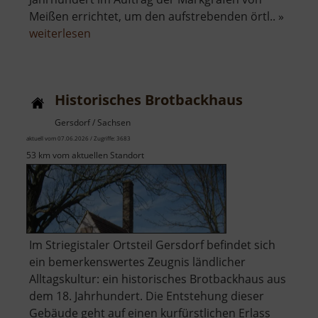
Meißen errichtet, um den aufstrebenden örtl.. »
über
weiterlesen
Museum
für
mittelalterlichen
Historisches Brotbackhaus
Bergbau
im
Gersdorf / Sachsen
Erzgebirge
aktuell vom 07.06.2026 / Zugriffe: 3683
53 km vom aktuellen Standort
Im Striegistaler Ortsteil Gersdorf befindet sich
ein bemerkenswertes Zeugnis ländlicher
Alltagskultur: ein historisches Brotbackhaus aus
dem 18. Jahrhundert. Die Entstehung dieser
Gebäude geht auf einen kurfürstlichen Erlass