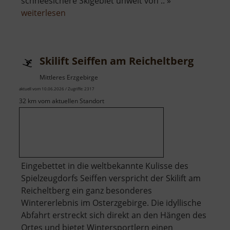
schneesichere Skigebiet unweit von .. »
über
weiterlesen
Skilift
Carlsfeld
am
Skilift Seiffen am Reicheltberg
Hirschkopf
Mittleres Erzgebirge
aktuell vom 10.06.2026 / Zugriffe: 2317
32 km vom aktuellen Standort
Eingebettet in die weltbekannte Kulisse des
Spielzeugdorfs Seiffen verspricht der Skilift am
Reicheltberg ein ganz besonderes
Wintererlebnis im Osterzgebirge. Die idyllische
Abfahrt erstreckt sich direkt an den Hängen des
Ortes und bietet Wintersportlern einen