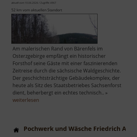
aktuell vom 10.06.2026 / Zugriffe: 4967
52 km vom aktuellen Standort
Am malerischen Rand von Bärenfels im
Osterzgebirge empfängt ein historischer
Forsthof seine Gäste mit einer faszinierenden
Zeitreise durch die sächsische Waldgeschichte.
Der geschichtsträchtige Gebäudekomplex, der
heute als Sitz des Staatsbetriebes Sachsenforst
dient, beherbergt ein echtes technisch.. »
über
weiterlesen
Forsthof
Bärenfels
mit
Pochwerk und Wäsche Friedrich August
Arboretum