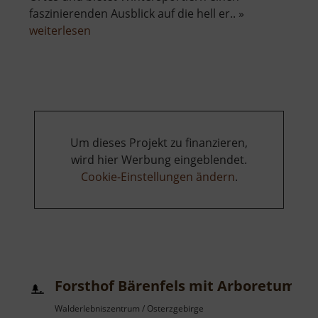
faszinierenden Ausblick auf die hell er.. »
über
weiterlesen
Skilift
Seiffen
am
Reicheltberg
Um dieses Projekt zu finanzieren,
wird hier Werbung eingeblendet.
Cookie-Einstellungen ändern
.
Forsthof Bärenfels mit Arboretum
Walderlebniszentrum / Osterzgebirge