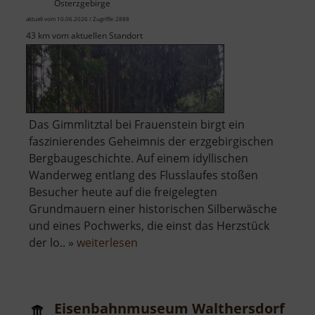
Osterzgebirge
aktuell vom 10.06.2026 / Zugriffe: 2888
43 km vom aktuellen Standort
Das Gimmlitztal bei Frauenstein birgt ein
faszinierendes Geheimnis der erzgebirgischen
Bergbaugeschichte. Auf einem idyllischen
Wanderweg entlang des Flusslaufes stoßen
Besucher heute auf die freigelegten
Grundmauern einer historischen Silberwäsche
und eines Pochwerks, die einst das Herzstück
über
der lo.. »
weiterlesen
Pochwerk
und
Wäsche
Eisenbahnmuseum Walthersdorf
Friedrich