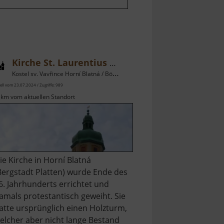
Kirche St. Laurentius Bergstadt Platten
Kostel sv. Vavřince Horní Blatná / Böhmisches Erzgebirge
ell vom 23.07.2024 / Zugriffe: 989
 km vom aktuellen Standort
ie Kirche in Horní Blatná
Bergstadt Platten) wurde Ende des
6. Jahrhunderts errichtet und
amals protestantisch geweiht. Sie
atte ursprünglich einen Holzturm,
elcher aber nicht lange Bestand