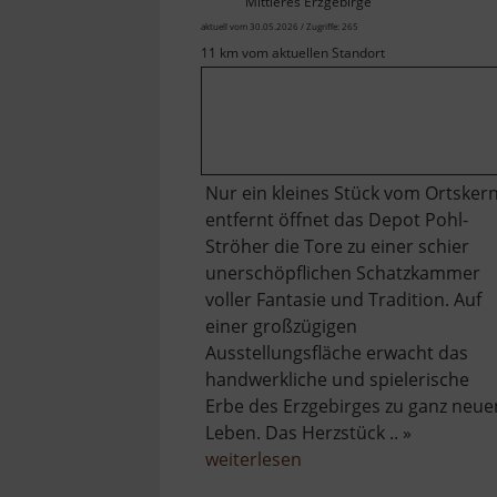
Mittleres Erzgebirge
aktuell vom 30.05.2026 / Zugriffe: 265
11 km vom aktuellen Standort
Nur ein kleines Stück vom Ortsker
entfernt öffnet das Depot Pohl-
Ströher die Tore zu einer schier
unerschöpflichen Schatzkammer
voller Fantasie und Tradition. Auf
einer großzügigen
Ausstellungsfläche erwacht das
handwerkliche und spielerische
Erbe des Erzgebirges zu ganz neu
Leben. Das Herzstück .. »
über
weiterlesen
Depot