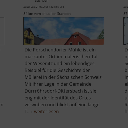
Sachsen
aktuell vom 21.05.2026 / Zugriffe: 558
aktu
84 km vom aktuellen Standort
87
n
Die Porschendorfer Mühle ist ein
D
markanter Ort im malerischen Tal
m
der Wesenitz und ein lebendiges
S
Beispiel für die Geschichte der
b
Müllerei in der Sächsischen Schweiz.
I
Mit ihrer Lage in der Gemeinde
e
Dürrröhrsdorf-Dittersbach ist sie
d
eng mit der Identität des Ortes
u
em
verwoben und blickt auf eine lange
R
über
T.. »
weiterlesen
h
Porschendorfer
Mühle