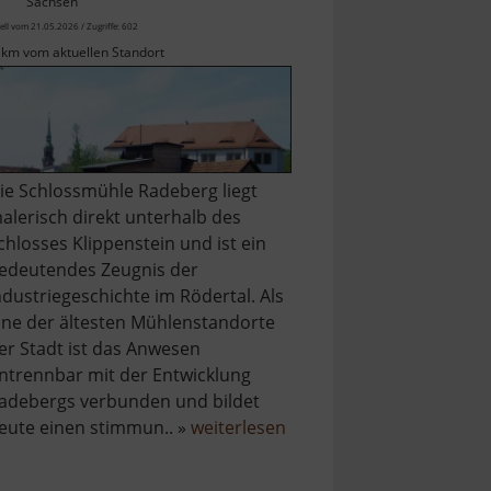
Sachsen
ell vom 21.05.2026 / Zugriffe: 602
 km vom aktuellen Standort
ie Schlossmühle Radeberg liegt
alerisch direkt unterhalb des
chlosses Klippenstein und ist ein
edeutendes Zeugnis der
ndustriegeschichte im Rödertal. Als
ine der ältesten Mühlenstandorte
er Stadt ist das Anwesen
ntrennbar mit der Entwicklung
adebergs verbunden und bildet
über
eute einen stimmun.. »
weiterlesen
Schloßmühle
Radeberg