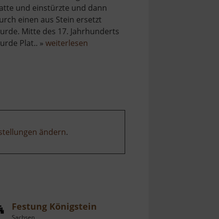
atte und einstürzte und dann
urch einen aus Stein ersetzt
urde. Mitte des 17. Jahrhunderts
über
urde Plat.. »
weiterlesen
Kirche
St.
Laurentius
Bergstadt
Platten
stellungen ändern
.
Festung Königstein
Sachsen