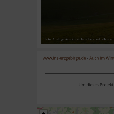
Foto: Ausflugsziele im sächsischen und böhmisc
www.ins-erzgebirge.de
-
Auch im Wint
Um dieses Projekt
+