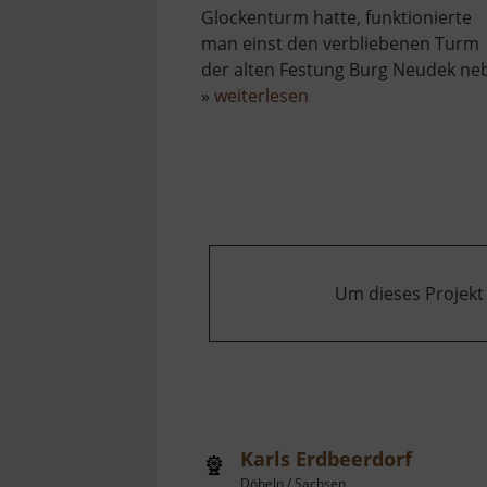
Glockenturm hatte, funktionierte
man einst den verbliebenen Turm
der alten Festung Burg Neudek neb
über
»
weiterlesen
Dekanalkirche
St.
Martin
Um dieses Projekt
Karls Erdbeerdorf
Döbeln / Sachsen