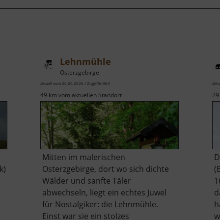
Lehnmühle
Osterzgebirge
aktuell vom 26.04.2026 / Zugriffe: 963
aktu
49 km vom aktuellen Standort
29
Mitten im malerischen
D
k)
Osterzgebirge, dort wo sich dichte
(
Wälder und sanfte Täler
1
abwechseln, liegt ein echtes Juwel
d
für Nostalgiker: die Lehnmühle.
h
Einst war sie ein stolzes
w