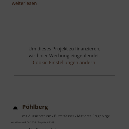
über
weiterlesen
Talsperre
Cranzahl
Um dieses Projekt zu finanzieren,
wird hier Werbung eingeblendet.
Cookie-Einstellungen ändern
.
Pöhlberg
mit Aussichtsturm / Butterfässer / Mittleres Erzgebirge
aktuell vom 07.06.2026 / Zugriffe: 62109