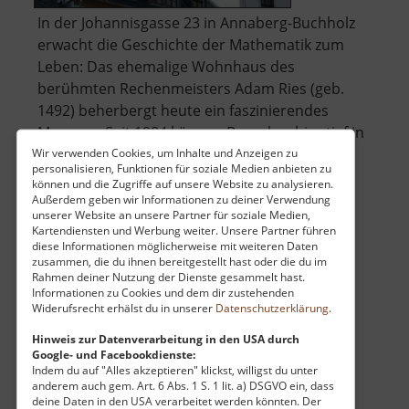
In der Johannisgasse 23 in Annaberg-Buchholz
erwacht die Geschichte der Mathematik zum
Leben: Das ehemalige Wohnhaus des
berühmten Rechenmeisters Adam Ries (geb.
1492) beherbergt heute ein faszinierendes
Museum. Seit 1984 können Besucher hier tief in
das Leben und Wirken des „Vaters des
Wir verwenden Cookies, um Inhalte und Anzeigen zu
personalisieren, Funktionen für soziale Medien anbieten zu
über
modernen Rec.. »
weiterlesen
können und die Zugriffe auf unsere Website zu analysieren.
Adam-
Außerdem geben wir Informationen zu deiner Verwendung
unserer Website an unsere Partner für soziale Medien,
Ries-
Kartendiensten und Werbung weiter. Unsere Partner führen
Museum
diese Informationen möglicherweise mit weiteren Daten
Markus-Röhling-Stolln
zusammen, die du ihnen bereitgestellt hast oder die du im
Rahmen deiner Nutzung der Dienste gesammelt hast.
Mittleres Erzgebirge
Informationen zu Cookies und dem dir zustehenden
Widerufsrecht erhälst du in unserer
Datenschutzerklärung
.
aktuell vom 12.04.2026 / Zugriffe: 44864
1 km vom aktuellen Standort
Hinweis zur Datenverarbeitung in den USA durch
Google- und Facebookdienste:
Indem du auf "Alles akzeptieren" klickst, willigst du unter
anderem auch gem. Art. 6 Abs. 1 S. 1 lit. a) DSGVO ein, dass
deine Daten in den USA verarbeitet werden könnten. Der