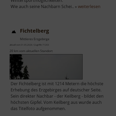
Wintersportmöglichkeiten.
über
Wie auch seine Nachbarn Schei.. »
weiterlesen
Berg
Bärenst
Fichtelberg
Mittleres Erzgebirge
aktuell vom 31.05.2026 / Zugriffe: 71203
20 km vom aktuellen Standort
Der Fichtelberg ist mit 1214 Metern die höchste
Erhebung des Erzgebirges auf deutscher Seite.
Sein direkter Nachbar - der Keilberg - bildet den
höchsten Gipfel. Vom Keilberg aus wurde auch
das Titelfoto aufgenommen.