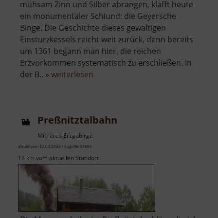
mühsam Zinn und Silber abrangen, klafft heute
ein monumentaler Schlund: die Geyersche
Binge. Die Geschichte dieses gewaltigen
Einsturzkessels reicht weit zurück, denn bereits
um 1361 begann man hier, die reichen
Erzvorkommen systematisch zu erschließen. In
über
der B.. »
weiterlesen
Binge
in
Geyer
Preßnitztalbahn
Mittleres Erzgebirge
aktuell vom 12.04.2026 / Zugriffe: 57656
13 km vom aktuellen Standort