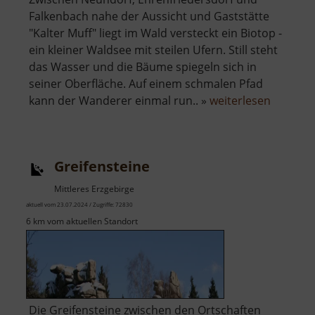
Falkenbach nahe der Aussicht und Gaststätte
"Kalter Muff" liegt im Wald versteckt ein Biotop -
ein kleiner Waldsee mit steilen Ufern. Still steht
das Wasser und die Bäume spiegeln sich in
seiner Oberfläche. Auf einem schmalen Pfad
über
kann der Wanderer einmal run.. »
weiterlesen
See
am
Kalten
Greifensteine
Muff
Mittleres Erzgebirge
aktuell vom 23.07.2024 / Zugriffe: 72830
6 km vom aktuellen Standort
Die Greifensteine zwischen den Ortschaften