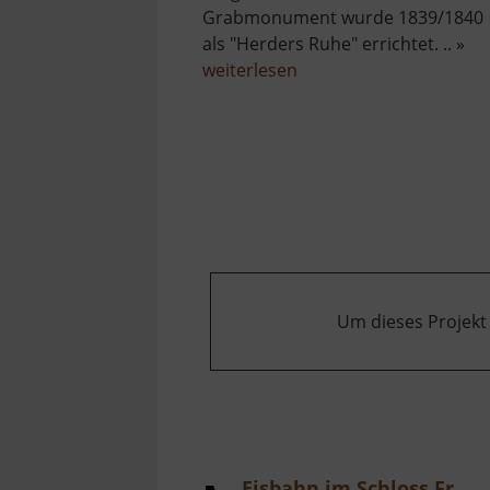
Grabmonument wurde 1839/1840
als "Herders Ruhe" errichtet. .. »
über
weiterlesen
Herders
Ruh
Um dieses Projekt
Eisbahn im Schloss Freudenstein