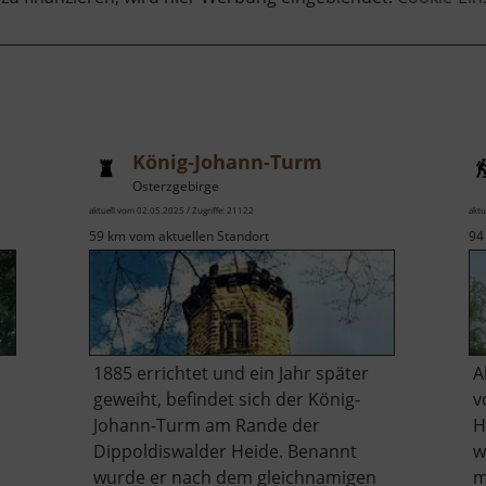
König-Johann-Turm
Osterzgebirge
aktuell vom 02.05.2025 / Zugriffe: 21122
aktu
59 km vom aktuellen Standort
94
1885 errichtet und ein Jahr später
A
geweiht, befindet sich der König-
v
Johann-Turm am Rande der
H
Dippoldiswalder Heide. Benannt
w
wurde er nach dem gleichnamigen
m