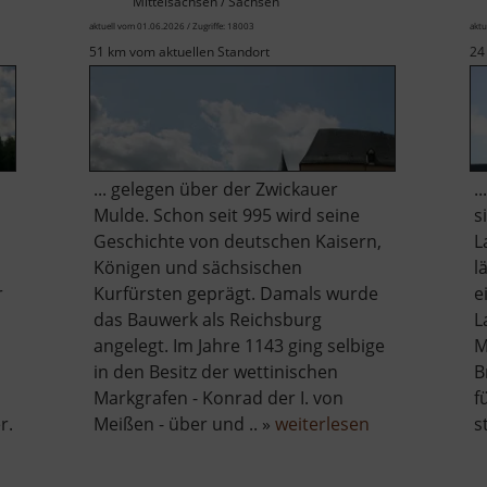
Mittelsachsen / Sachsen
aktuell vom 01.06.2026 / Zugriffe: 18003
aktu
51 km vom aktuellen Standort
24
... gelegen über der Zwickauer
.
Mulde. Schon seit 995 wird seine
s
Geschichte von deutschen Kaisern,
L
Königen und sächsischen
l
r
Kurfürsten geprägt. Damals wurde
e
das Bauwerk als Reichsburg
L
angelegt. Im Jahre 1143 ging selbige
M
in den Besitz der wettinischen
B
Markgrafen - Konrad der I. von
f
über
r.
Meißen - über und .. »
weiterlesen
s
Schloss
htal
Rochlitz