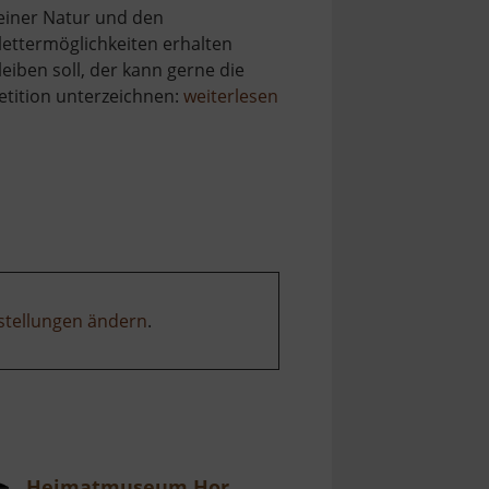
einer Natur und den
lettermöglichkeiten erhalten
leiben soll, der kann gerne die
über
etition unterzeichnen:
weiterlesen
Holzberg
stellungen ändern
.
Heimatmuseum Hormersdorf