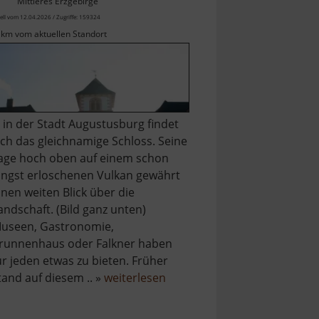
Mittleres Erzgebirge
ell vom 12.04.2026 / Zugriffe: 159324
 km vom aktuellen Standort
.. in der Stadt Augustusburg findet
ich das gleichnamige Schloss. Seine
age hoch oben auf einem schon
ängst erloschenen Vulkan gewährt
inen weiten Blick über die
andschaft. (Bild ganz unten)
useen, Gastronomie,
runnenhaus oder Falkner haben
ür jeden etwas zu bieten. Früher
über
tand auf diesem .. »
weiterlesen
Schloss
Augustusburg