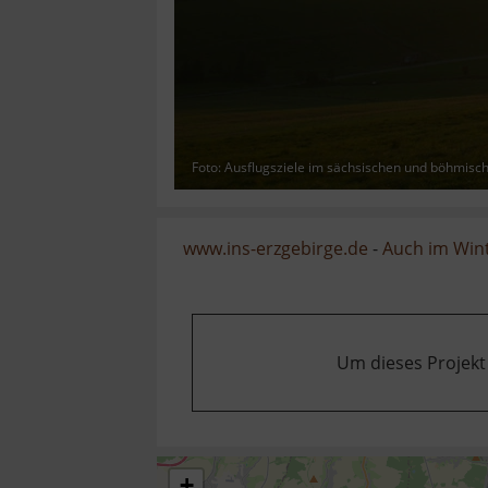
Foto: Ausflugsziele im sächsischen und böhmisc
www.ins-erzgebirge.de
-
Auch im Wint
Um dieses Projekt
+