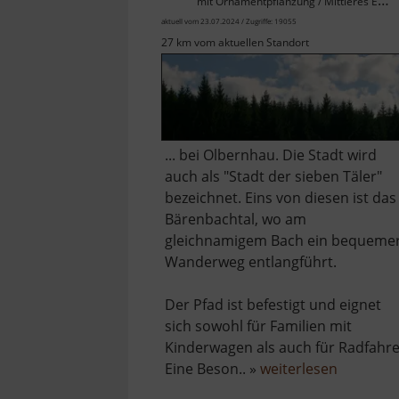
mit Ornamentpflanzung / Mittleres Erzgebirge
aktuell vom 23.07.2024 / Zugriffe: 19055
27 km vom aktuellen Standort
... bei Olbernhau. Die Stadt wird
auch als "Stadt der sieben Täler"
bezeichnet. Eins von diesen ist das
Bärenbachtal, wo am
gleichnamigem Bach ein bequeme
Wanderweg entlangführt.
Der Pfad ist befestigt und eignet
sich sowohl für Familien mit
Kinderwagen als auch für Radfahre
über
Eine Beson.. »
weiterlesen
Bärenbac