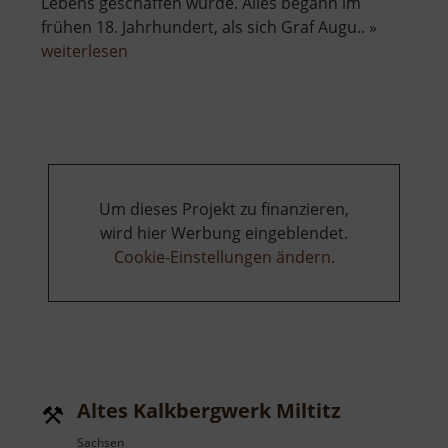
Lebens geschaffen wurde. Alles begann im
frühen 18. Jahrhundert, als sich Graf Augu.. »
über
weiterlesen
Schloss
Wackerbarth
Um dieses Projekt zu finanzieren,
wird hier Werbung eingeblendet.
Cookie-Einstellungen ändern
.
Altes Kalkbergwerk Miltitz
Sachsen