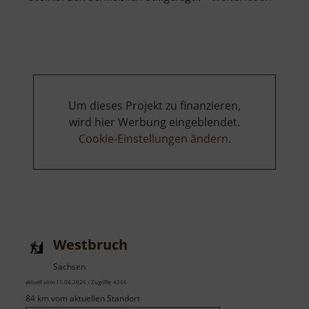
Kirchb
Um dieses Projekt zu finanzieren,
wird hier Werbung eingeblendet.
Cookie-Einstellungen ändern
.
Westbruch
Sachsen
aktuell vom 11.04.2026 / Zugriffe: 4366
84 km vom aktuellen Standort