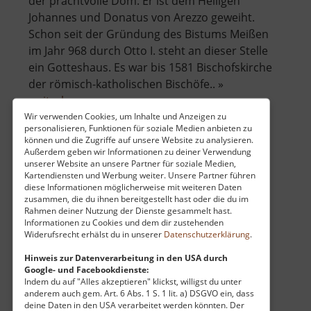
der prachtvolle Dom. Er ist dem Heiligen
Johannes und Donatus von Arezzo geweiht.
Schon seit der Gründung des Bistums Meißen
im Jahr 968 durch Otto I. steht an dieser Stelle
ein Gotteshaus. Es war bis 1581 Bischofskirche
der römisch-katholischen Bischöfe.. »
über
weiterlesen
Dom
Wir verwenden Cookies, um Inhalte und Anzeigen zu
personalisieren, Funktionen für soziale Medien anbieten zu
zu
können und die Zugriffe auf unsere Website zu analysieren.
Meißen
Außerdem geben wir Informationen zu deiner Verwendung
Porzellanmanufaktur Meißen
unserer Website an unsere Partner für soziale Medien,
Kartendiensten und Werbung weiter. Unsere Partner führen
diese Informationen möglicherweise mit weiteren Daten
Sachsen
zusammen, die du ihnen bereitgestellt hast oder die du im
aktuell vom 02.06.2026 / Zugriffe: 3579
Rahmen deiner Nutzung der Dienste gesammelt hast.
69 km vom aktuellen Standort
Informationen zu Cookies und dem dir zustehenden
Widerufsrecht erhälst du in unserer
Datenschutzerklärung
.
Hinweis zur Datenverarbeitung in den USA durch
Google- und Facebookdienste:
Indem du auf "Alles akzeptieren" klickst, willigst du unter
anderem auch gem. Art. 6 Abs. 1 S. 1 lit. a) DSGVO ein, dass
deine Daten in den USA verarbeitet werden könnten. Der
Von Meißner Porzellan hat vermutlich jeder