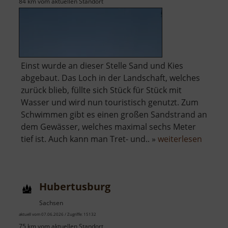
84 km vom aktuellen Standort
Einst wurde an dieser Stelle Sand und Kies
abgebaut. Das Loch in der Landschaft, welches
zurück blieb, füllte sich Stück für Stück mit
Wasser und wird nun touristisch genutzt. Zum
Schwimmen gibt es einen großen Sandstrand an
dem Gewässer, welches maximal sechs Meter
über
tief ist. Auch kann man Tret- und.. »
weiterlesen
Autob
Hubertusburg
Sachsen
aktuell vom 07.06.2026 / Zugriffe: 15132
75 km vom aktuellen Standort