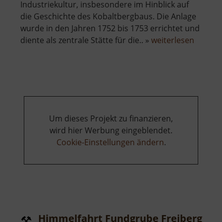
Industriekultur, insbesondere im Hinblick auf
die Geschichte des Kobaltbergbaus. Die Anlage
wurde in den Jahren 1752 bis 1753 errichtet und
über
diente als zentrale Stätte für die.. »
weiterlesen
Techni
Museu
Sieben
Pochwe
Um dieses Projekt zu finanzieren,
wird hier Werbung eingeblendet.
Cookie-Einstellungen ändern
.
Himmelfahrt Fundgrube Freiberg