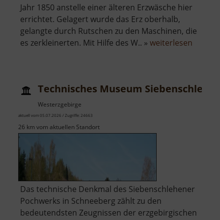
Jahr 1850 anstelle einer älteren Erzwäsche hier
errichtet. Gelagert wurde das Erz oberhalb,
gelangte durch Rutschen zu den Maschinen, die
über
es zerkleinerten. Mit Hilfe des W.. »
weiterlesen
Alte
Erzwäs
Halsbr
Technisches Museum Siebenschlehe
Westerzgebirge
aktuell vom 05.07.2026 / Zugriffe: 24663
26 km vom aktuellen Standort
Das technische Denkmal des Siebenschlehener
Pochwerks in Schneeberg zählt zu den
bedeutendsten Zeugnissen der erzgebirgischen