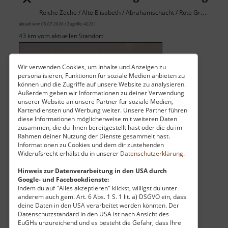
Reiche Zeche / Alte Elisabeth / Abrahamschacht / Rote Grube / Osterzgebirge
aktuell vom 05.07.2026 / Zugriffe: 42231
43 km vom aktuellen Standort
Wir verwenden Cookies, um Inhalte und Anzeigen zu
personalisieren, Funktionen für soziale Medien anbieten zu
können und die Zugriffe auf unsere Website zu analysieren.
Außerdem geben wir Informationen zu deiner Verwendung
Die Himmelfahrt Fundgrube umfasst mehrere
unserer Website an unsere Partner für soziale Medien,
Kartendiensten und Werbung weiter. Unsere Partner führen
Bergwerke. Dazu gehören unter anderem die
diese Informationen möglicherweise mit weiteren Daten
"Alte Elisabeth", die "Reiche Zeche", der
zusammen, die du ihnen bereitgestellt hast oder die du im
"Abrahamschacht" und die "Rote Grube".
Rahmen deiner Nutzung der Dienste gesammelt hast.
Informationen zu Cookies und dem dir zustehenden
Widerufsrecht erhälst du in unserer
Datenschutzerklärung
.
Schon im 12. Jahrhundert wurde in und um
Hinweis zur Datenverarbeitung in den USA durch
Freiberg Silber gefunden und damit auch die
Google- und Facebookdienste:
heutige Bergstadt gegründet. Baudenkmäl.. »
Indem du auf "Alles akzeptieren" klickst, willigst du unter
über
anderem auch gem. Art. 6 Abs. 1 S. 1 lit. a) DSGVO ein, dass
weiterlesen
deine Daten in den USA verarbeitet werden könnten. Der
Himmelfahrt
Datenschutzstandard in den USA ist nach Ansicht des
Fundgrube
EuGHs unzureichend und es besteht die Gefahr, dass Ihre