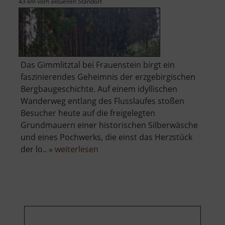
43 km vom aktuellen Standort
Das Gimmlitztal bei Frauenstein birgt ein
faszinierendes Geheimnis der erzgebirgischen
Bergbaugeschichte. Auf einem idyllischen
Wanderweg entlang des Flusslaufes stoßen
Besucher heute auf die freigelegten
Grundmauern einer historischen Silberwäsche
und eines Pochwerks, die einst das Herzstück
über
der lo.. »
weiterlesen
Pochwerk
und
Wäsche
Friedrich
August
Erbstolln