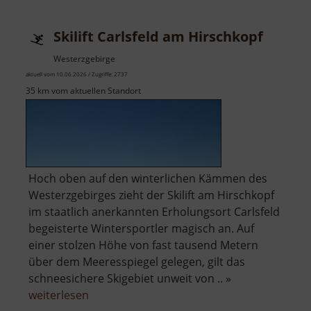
Brüder-
Schacht
Skilift Carlsfeld am Hirschkopf
Westerzgebirge
aktuell vom 10.06.2026 / Zugriffe: 2737
35 km vom aktuellen Standort
Hoch oben auf den winterlichen Kämmen des
Westerzgebirges zieht der Skilift am Hirschkopf
im staatlich anerkannten Erholungsort Carlsfeld
begeisterte Wintersportler magisch an. Auf
einer stolzen Höhe von fast tausend Metern
über dem Meeresspiegel gelegen, gilt das
schneesichere Skigebiet unweit von .. »
über
weiterlesen