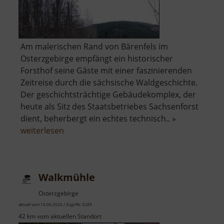
Am malerischen Rand von Bärenfels im
Osterzgebirge empfängt ein historischer
Forsthof seine Gäste mit einer faszinierenden
Zeitreise durch die sächsische Waldgeschichte.
Der geschichtsträchtige Gebäudekomplex, der
heute als Sitz des Staatsbetriebes Sachsenforst
dient, beherbergt ein echtes technisch.. »
über
weiterlesen
Forsthof
Bärenfels
mit
Walkmühle
Arboretum
Osterzgebirge
aktuell vom 10.06.2026 / Zugriffe: 3289
42 km vom aktuellen Standort