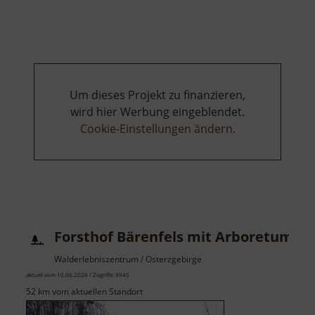
Skilift
Carlsfeld
am
Hirschkopf
Um dieses Projekt zu finanzieren,
wird hier Werbung eingeblendet.
Cookie-Einstellungen ändern
.
Forsthof Bärenfels mit Arboretum
Walderlebniszentrum / Osterzgebirge
aktuell vom 10.06.2026 / Zugriffe: 4945
52 km vom aktuellen Standort