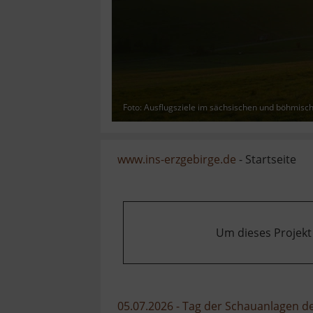
Foto: Ausflugsziele im sächsischen und böhmisc
www.ins-erzgebirge.de
- Startseite
Um dieses Projekt
05.07.2026 - Tag der Schauanlagen 