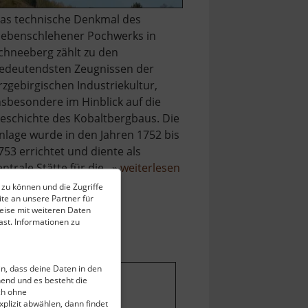
as technische Denkmal des
iebenschlehener Pochwerks in
chneeberg zählt zu den
edeutendsten Zeugnissen der
rzgebirgischen Industriekultur,
nsbesondere im Hinblick auf die
eschichte des Kobaltbergbaus. Die
nlage wurde in den Jahren 1752 bis
753 errichtet und diente als
über
entrale Stätte für die.. »
weiterlesen
Technisches
 zu können und die Zugriffe
te an unsere Partner für
Museum
eise mit weiteren Daten
Siebenschlehener
st. Informationen zu
Pochwerk
ein, dass deine Daten in den
end und es besteht die
ch ohne
stellungen ändern
.
plizit abwählen, dann findet