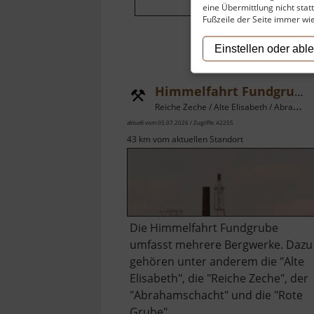
eine Übermittlung nicht stat
Fußzeile der Seite immer wi
Einstellen oder abl
Himmelfahrt Fundgrube Freiberg
Reiche Zeche / Alte Elisabeth / Abrahamschacht / Rote Grube / Osterzgebirge
aktuell vom 05.07.2026 / Zugriffe: 42255
43 km vom aktuellen Standort
Die Himmelfahrt Fundgrube
umfasst mehrere Bergwerke. Dazu
gehören unter anderem die "Alte
Elisabeth", die "Reiche Zeche", der
"Abrahamschacht" und die "Rote
Grube".