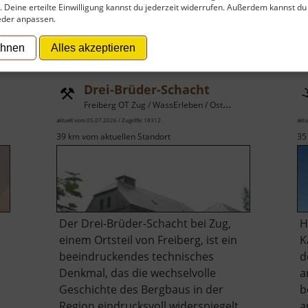
t. Deine erteilte Einwilligung kannst du jederzeit widerrufen. Außerdem kannst du
eder anpassen.
ehnen
Alles akzeptieren
Drei-Brüder-Schacht
Freiberg OT Zug / WassErleben / Osterzgebirge
aktuell vom 05.07.2026 / Zugriffe: 18312
aktu
39 km vom aktuellen Standort
35
Der Drei-Brüder-Schacht bei Zug,
H
einem Ortsteil von Freiberg, ist ein
K
beeindruckendes technisches
d
Denkmal, das die wechselvolle
a
Geschichte des Bergbaus in der
b
Region eindrucksvoll widerspiegelt.
a