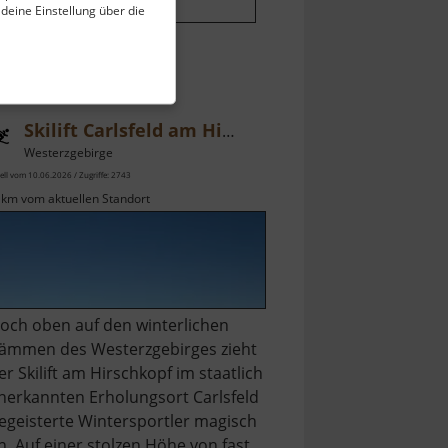
 deine Einstellung über die
Skilift Carlsfeld am Hirschkopf
Westerzgebirge
ell vom 10.06.2026 / Zugriffe: 2743
 km vom aktuellen Standort
och oben auf den winterlichen
ämmen des Westerzgebirges zieht
er Skilift am Hirschkopf im staatlich
nerkannten Erholungsort Carlsfeld
egeisterte Wintersportler magisch
n. Auf einer stolzen Höhe von fast