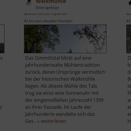
Walkmühle
Osterzgebirge
aktuell vom 10.06.2026 / Zugriffe: 3299
aktu
42 km vom aktuellen Standort
43
ls
Das Gimmlitztal blickt auf eine
D
jahrhundertealte Mühlentradition
b
zurück, deren Ursprünge vermutlich
d
bei der historischen Walkmühle
B
liegen. Als älteste Mühle des Tals
i
trug sie einst eine Sonnenuhr mit
F
der eingemeißelten Jahreszahl 1399
a
z
an ihrer Fassade. Im Laufe der
e
Jahrhunderte wandelte sich das
e
über
Ges.. »
weiterlesen
H
Walkmühle