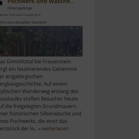
Pochwerk und Wäsche Friedrich August Erbstolln und Friedrich Christoph Erbstolln
Osterzgebirge
ell vom 10.06.2026 / Zugriffe: 2873
 km vom aktuellen Standort
as Gimmlitztal bei Frauenstein
irgt ein faszinierendes Geheimnis
er erzgebirgischen
ergbaugeschichte. Auf einem
dyllischen Wanderweg entlang des
lusslaufes stoßen Besucher heute
uf die freigelegten Grundmauern
iner historischen Silberwäsche und
ines Pochwerks, die einst das
über
erzstück der lo.. »
weiterlesen
Pochwerk