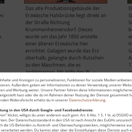
Das alte Produktionsgebäude der
D
es
Erzwäsche Halsbrücke liegt direkt an
S
der Straße Richtung
S
Krummenhennersdorf. Dieses
b
n.
wurde um das Jahr 1850 anstelle
e
einer älteren Erzwäsche hier
i
errichtet. Gelagert wurde das Erz
G
oberhalb, gelangte durch Rutschen
A
zu den Maschinen, die es
1
zerkleinerten. Mit Hilfe des W.. »
z
be
über
weiterlesen
nhalte und Anzeigen zu personalisieren, Funktionen für soziale Medien anbieten
ysieren. Außerdem geben wir Informationen zu deiner Verwendung unserer Websi
chöna
Alte
ten und Werbung weiter. Unsere Partner führen diese Informationen möglicherw
Erzwäsche
itgestellt hast oder die du im Rahmen deiner Nutzung der Dienste gesammelt ha
Halsbrücke
nden Widerufsrecht erhälst du in unserer
Datenschutzerklärung
.
tung in den USA durch Google- und Facebookdienste:
en" klickst, willigst du unter anderem auch gem. Art. 6 Abs. 1 S. 1 lit. a) DSGVO 
ten. Der Datenschutzstandard in den USA ist nach Ansicht des EuGHs unzureich
rch die US-Behörden zu Kontroll- und Überwachungszwecken, möglicherweise au
 zu finanzieren, wird hier Werbung eingeblendet.
Cookie-Ein
verarbeitet werden. Du kannst aber über die Einstellungen diese Dienste auch ex