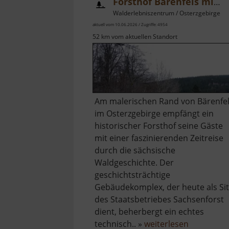
Forsthof Bärenfels mit Arboretum
Walderlebniszentrum / Osterzgebirge
aktuell vom 10.06.2026 / Zugriffe: 4954
52 km vom aktuellen Standort
Am malerischen Rand von Bärenfe
im Osterzgebirge empfängt ein
historischer Forsthof seine Gäste
mit einer faszinierenden Zeitreise
durch die sächsische
Waldgeschichte. Der
geschichtsträchtige
Gebäudekomplex, der heute als Sit
des Staatsbetriebes Sachsenforst
dient, beherbergt ein echtes
über
technisch.. »
weiterlesen