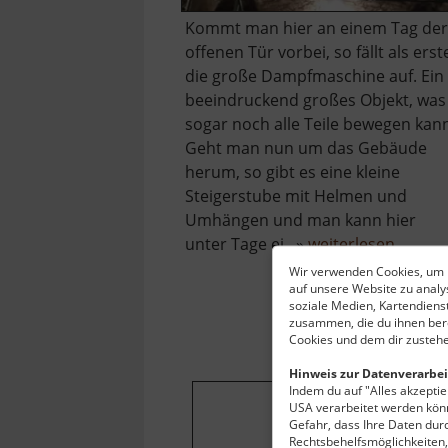
Kommt man hier an einem Tag der
offenen Tür vorbei, so fällt als erst
die große Dampfmaschine auf. Ein
beeindruckend großes Objekt, was
sogar noch alle Teile bewegen kan
Geht man nun um das Gebäude
herum, so gibt es eine kleine
Steigerstube mit Helmen und
Umhängen und man kann hier
über
unter Tage ei.. »
weiterlesen
Radstu
Wir verwenden Cookies, um I
auf unsere Website zu anal
Obers
soziale Medien, Kartendiens
zusammen, die du ihnen bere
Cookies und dem dir zustehe
Hinweis zur Datenverarbei
Indem du auf "Alles akzeptier
USA verarbeitet werden könn
Gefahr, dass Ihre Daten du
Um dieses Projekt
Rechtsbehelfsmöglichkeiten, 