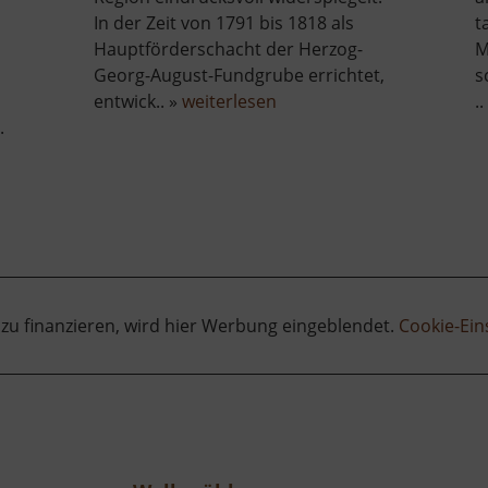
In der Zeit von 1791 bis 1818 als
t
Hauptförderschacht der Herzog-
M
Georg-August-Fundgrube errichtet,
s
über
entwick.. »
weiterlesen
..
Drei-
.
Brüder-
Schacht
 zu finanzieren, wird hier Werbung eingeblendet.
Cookie-Ein