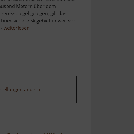
ausend Metern über dem
eeresspiegel gelegen, gilt das
chneesichere Skigebiet unweit von
über
 »
weiterlesen
Skilift
Carlsfeld
am
Hirschkopf
stellungen ändern
.