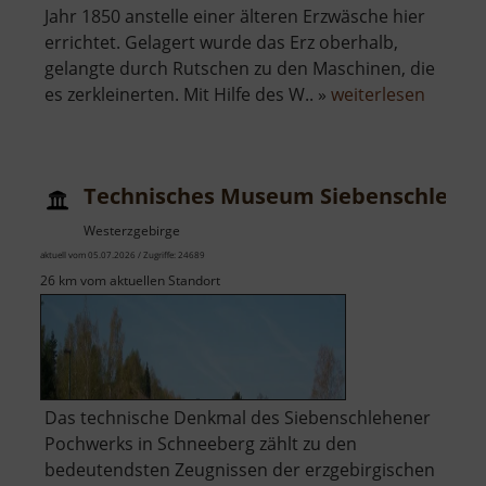
Jahr 1850 anstelle einer älteren Erzwäsche hier
errichtet. Gelagert wurde das Erz oberhalb,
gelangte durch Rutschen zu den Maschinen, die
über
es zerkleinerten. Mit Hilfe des W.. »
weiterlesen
Alte
Erzwäs
Halsbr
Technisches Museum Siebenschlehe
Westerzgebirge
aktuell vom 05.07.2026 / Zugriffe: 24689
26 km vom aktuellen Standort
Das technische Denkmal des Siebenschlehener
Pochwerks in Schneeberg zählt zu den
bedeutendsten Zeugnissen der erzgebirgischen