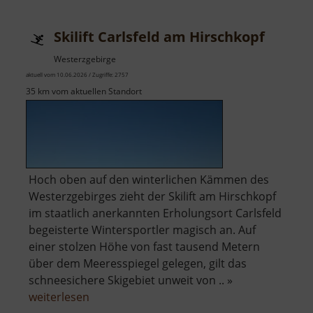
Brüder-
Schacht
Skilift Carlsfeld am Hirschkopf
Westerzgebirge
aktuell vom 10.06.2026 / Zugriffe: 2757
35 km vom aktuellen Standort
Hoch oben auf den winterlichen Kämmen des
Westerzgebirges zieht der Skilift am Hirschkopf
im staatlich anerkannten Erholungsort Carlsfeld
begeisterte Wintersportler magisch an. Auf
einer stolzen Höhe von fast tausend Metern
über dem Meeresspiegel gelegen, gilt das
schneesichere Skigebiet unweit von .. »
über
weiterlesen