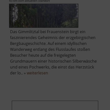
43 km vom aktuellen Standort
Das Gimmlitztal bei Frauenstein birgt ein
faszinierendes Geheimnis der erzgebirgischen
Bergbaugeschichte. Auf einem idyllischen
Wanderweg entlang des Flusslaufes stoßen
Besucher heute auf die freigelegten
Grundmauern einer historischen Silberwäsche
und eines Pochwerks, die einst das Herzstück
über
der lo.. »
weiterlesen
Pochwerk
und
Wäsche
Friedrich
August
Erbstolln