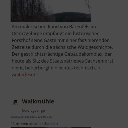
Am malerischen Rand von Bärenfels im
Osterzgebirge empfängt ein historischer
Forsthof seine Gäste mit einer faszinierenden
Zeitreise durch die sächsische Waldgeschichte.
Der geschichtsträchtige Gebäudekomplex, der
heute als Sitz des Staatsbetriebes Sachsenforst
dient, beherbergt ein echtes technisch.. »
über
weiterlesen
Forsthof
Bärenfels
mit
Walkmühle
Arboretum
Osterzgebirge
aktuell vom 10.06.2026 / Zugriffe: 3313
42 km vom aktuellen Standort