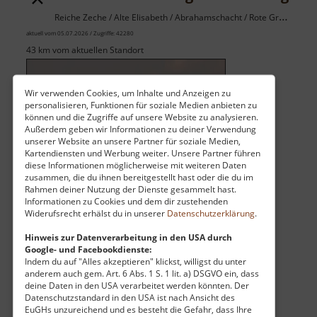
Reiche Zeche / Alte Elisabeth / Abrahamschacht / Rote Grube / Osterzgebirge
aktuell vom 05.07.2026 / Zugriffe: 42280
43 km vom aktuellen Standort
Wir verwenden Cookies, um Inhalte und Anzeigen zu
personalisieren, Funktionen für soziale Medien anbieten zu
können und die Zugriffe auf unsere Website zu analysieren.
Außerdem geben wir Informationen zu deiner Verwendung
Die Himmelfahrt Fundgrube umfasst mehrere
unserer Website an unsere Partner für soziale Medien,
Kartendiensten und Werbung weiter. Unsere Partner führen
Bergwerke. Dazu gehören unter anderem die
diese Informationen möglicherweise mit weiteren Daten
"Alte Elisabeth", die "Reiche Zeche", der
zusammen, die du ihnen bereitgestellt hast oder die du im
"Abrahamschacht" und die "Rote Grube".
Rahmen deiner Nutzung der Dienste gesammelt hast.
Informationen zu Cookies und dem dir zustehenden
Widerufsrecht erhälst du in unserer
Datenschutzerklärung
.
Schon im 12. Jahrhundert wurde in und um
Hinweis zur Datenverarbeitung in den USA durch
Freiberg Silber gefunden und damit auch die
Google- und Facebookdienste:
heutige Bergstadt gegründet. Baudenkmäl.. »
Indem du auf "Alles akzeptieren" klickst, willigst du unter
über
anderem auch gem. Art. 6 Abs. 1 S. 1 lit. a) DSGVO ein, dass
weiterlesen
deine Daten in den USA verarbeitet werden könnten. Der
Himmelfahrt
Datenschutzstandard in den USA ist nach Ansicht des
Fundgrube
EuGHs unzureichend und es besteht die Gefahr, dass Ihre