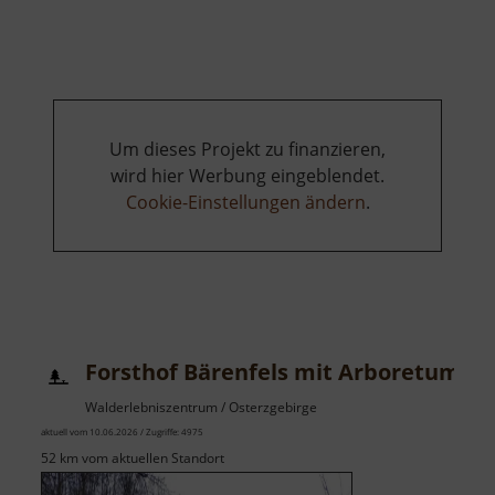
Skilift
Carlsfeld
am
Hirschkopf
Um dieses Projekt zu finanzieren,
wird hier Werbung eingeblendet.
Cookie-Einstellungen ändern
.
Forsthof Bärenfels mit Arboretum
Walderlebniszentrum / Osterzgebirge
aktuell vom 10.06.2026 / Zugriffe: 4975
52 km vom aktuellen Standort