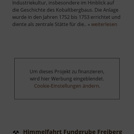
Industriekultur, insbesondere im Hinblick auf
die Geschichte des Kobaltbergbaus. Die Anlage
wurde in den Jahren 1752 bis 1753 errichtet und
über
diente als zentrale Stätte für die.. »
weiterlesen
Techni
Museu
Sieben
Pochwe
Um dieses Projekt zu finanzieren,
wird hier Werbung eingeblendet.
Cookie-Einstellungen ändern
.
Himmelfahrt Fundgrube Freiberg