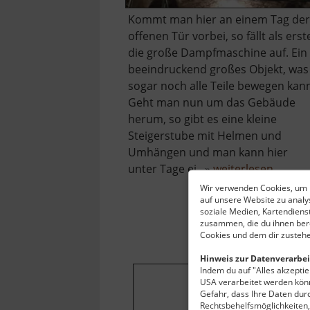
Kommt man hier an einem Tag der
offenen Tür vorbei, so fällt als erst
die große Dampfmaschine auf. Ein
beeindruckend großes Objekt, was
sogar noch alle Teile bewegen kan
Geht man nun um das Gebäude
herum, so gibt es eine kleine
Steigerstube mit Helmen und
Umhängen und man kann hier
über
unter Tage ei.. »
weiterlesen
Radstu
Wir verwenden Cookies, um I
auf unsere Website zu anal
Obers
soziale Medien, Kartendiens
zusammen, die du ihnen bere
Cookies und dem dir zustehe
Hinweis zur Datenverarbei
Indem du auf "Alles akzeptier
USA verarbeitet werden könn
Gefahr, dass Ihre Daten du
Um dieses Projekt
Rechtsbehelfsmöglichkeiten, 