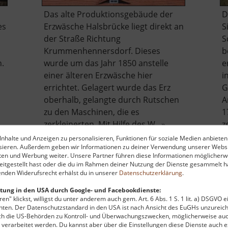
Das alte Produktionsgebäude der
D
es
Erzwäsche Halsbrücke liegt direkt an
S
der Straße Richtung
S
Krummenhennersdorf. Dieses
b
n.
wurde um das Jahr 1850 anstelle
e
einer älteren Erzwäsche hier
i
errichtet. Gelagert wurde das Erz
G
oberhalb, gelangte durch Rutschen
A
zu den Maschinen, die es
1
zerkleinerten. Mit Hilfe des W.. »
z
be
über
weiterlesen
nhalte und Anzeigen zu personalisieren, Funktionen für soziale Medien anbieten
ysieren. Außerdem geben wir Informationen zu deiner Verwendung unserer Websi
chöna
Alte
ten und Werbung weiter. Unsere Partner führen diese Informationen möglicherw
Erzwäsche
itgestellt hast oder die du im Rahmen deiner Nutzung der Dienste gesammelt ha
Halsbrücke
nden Widerufsrecht erhälst du in unserer
Datenschutzerklärung
.
tung in den USA durch Google- und Facebookdienste:
en" klickst, willigst du unter anderem auch gem. Art. 6 Abs. 1 S. 1 lit. a) DSGVO 
ten. Der Datenschutzstandard in den USA ist nach Ansicht des EuGHs unzureich
rch die US-Behörden zu Kontroll- und Überwachungszwecken, möglicherweise au
 zu finanzieren, wird hier Werbung eingeblendet.
Cookie-Ein
verarbeitet werden. Du kannst aber über die Einstellungen diese Dienste auch ex