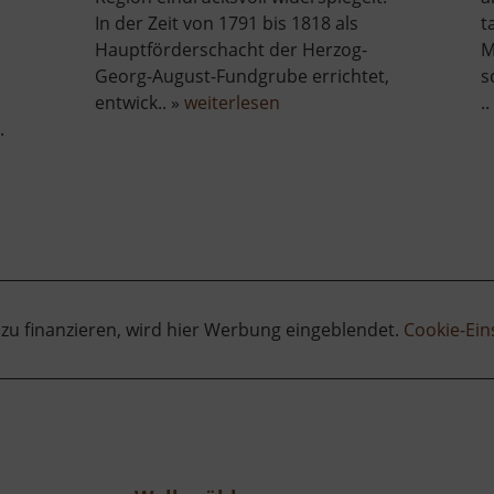
In der Zeit von 1791 bis 1818 als
t
Hauptförderschacht der Herzog-
M
Georg-August-Fundgrube errichtet,
s
über
entwick.. »
weiterlesen
..
Drei-
.
Brüder-
Schacht
 zu finanzieren, wird hier Werbung eingeblendet.
Cookie-Ein