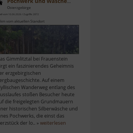
Pochwerk und Wäsche Friedrich August Erbstolln und Friedrich Christoph Erbstolln
Osterzgebirge
ell vom 10.06.2026 / Zugriffe: 2872
 km vom aktuellen Standort
as Gimmlitztal bei Frauenstein
irgt ein faszinierendes Geheimnis
er erzgebirgischen
ergbaugeschichte. Auf einem
dyllischen Wanderweg entlang des
lusslaufes stoßen Besucher heute
uf die freigelegten Grundmauern
iner historischen Silberwäsche und
ines Pochwerks, die einst das
über
erzstück der lo.. »
weiterlesen
Pochwerk