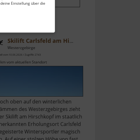
 deine Einstellung über die
Skilift Carlsfeld am Hirschkopf
Westerzgebirge
ell vom 10.06.2026 / Zugriffe: 2743
 km vom aktuellen Standort
och oben auf den winterlichen
ämmen des Westerzgebirges zieht
er Skilift am Hirschkopf im staatlich
nerkannten Erholungsort Carlsfeld
egeisterte Wintersportler magisch
n. Auf einer stolzen Höhe von fast