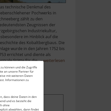
as technische Denkmal des
iebenschlehener Pochwerks in
chneeberg zählt zu den
edeutendsten Zeugnissen der
rzgebirgischen Industriekultur,
nsbesondere im Hinblick auf die
eschichte des Kobaltbergbaus. Die
nlage wurde in den Jahren 1752 bis
753 errichtet und diente als
über
entrale Stätte für die.. »
weiterlesen
Technisches
 zu können und die Zugriffe
te an unsere Partner für
Museum
eise mit weiteren Daten
Siebenschlehener
st. Informationen zu
Pochwerk
ein, dass deine Daten in den
end und es besteht die
ch ohne
stellungen ändern
.
plizit abwählen, dann findet