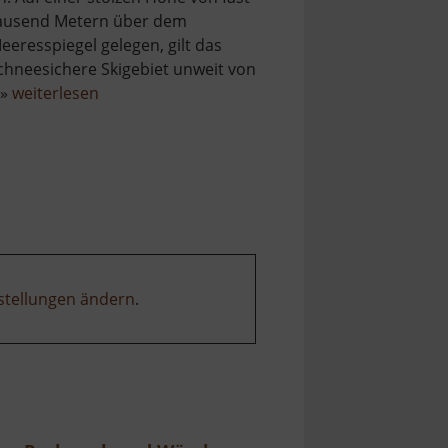
ausend Metern über dem
eeresspiegel gelegen, gilt das
chneesichere Skigebiet unweit von
über
 »
weiterlesen
Skilift
Carlsfeld
am
Hirschkopf
stellungen ändern
.