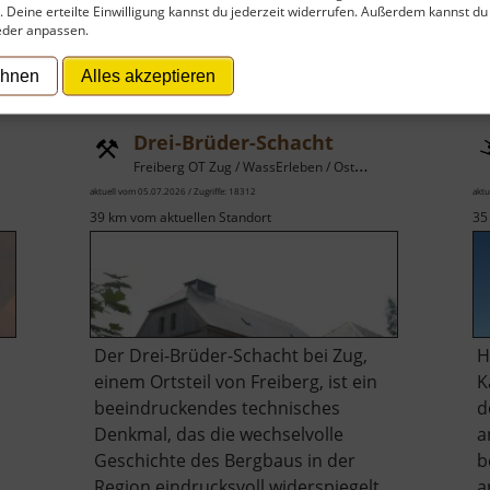
t. Deine erteilte Einwilligung kannst du jederzeit widerrufen. Außerdem kannst du
eder anpassen.
ehnen
Alles akzeptieren
Drei-Brüder-Schacht
Freiberg OT Zug / WassErleben / Osterzgebirge
aktuell vom 05.07.2026 / Zugriffe: 18312
aktu
39 km vom aktuellen Standort
35
Der Drei-Brüder-Schacht bei Zug,
H
einem Ortsteil von Freiberg, ist ein
K
beeindruckendes technisches
d
Denkmal, das die wechselvolle
a
Geschichte des Bergbaus in der
b
Region eindrucksvoll widerspiegelt.
a