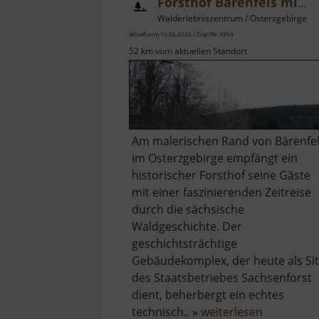
Forsthof Bärenfels mit Arboretum
Walderlebniszentrum / Osterzgebirge
aktuell vom 10.06.2026 / Zugriffe: 4954
52 km vom aktuellen Standort
Am malerischen Rand von Bärenfe
im Osterzgebirge empfängt ein
historischer Forsthof seine Gäste
mit einer faszinierenden Zeitreise
durch die sächsische
Waldgeschichte. Der
geschichtsträchtige
Gebäudekomplex, der heute als Sit
des Staatsbetriebes Sachsenforst
dient, beherbergt ein echtes
über
technisch.. »
weiterlesen