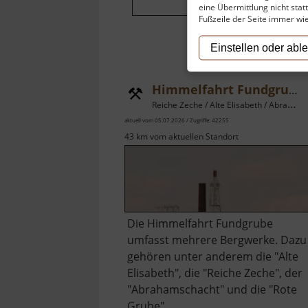
eine Übermittlung nicht stat
Fußzeile der Seite immer wi
Einstellen oder abl
Himmelfahrt Fundgrube Freiberg
Reiche Zeche / Alte Elisabeth / Abrahamschacht / Rote Grube / Osterzgebirge
aktuell vom 05.07.2026 / Zugriffe: 42255
43 km vom aktuellen Standort
Die Himmelfahrt Fundgrube
umfasst mehrere Bergwerke. Dazu
gehören unter anderem die "Alte
Elisabeth", die "Reiche Zeche", der
"Abrahamschacht" und die "Rote
Grube".