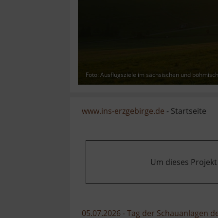
Foto: Ausflugsziele im sächsischen und böhmisc
www.ins-erzgebirge.de
- Startseite
Um dieses Projekt
05.07.2026 - Tag der Schauanlagen 