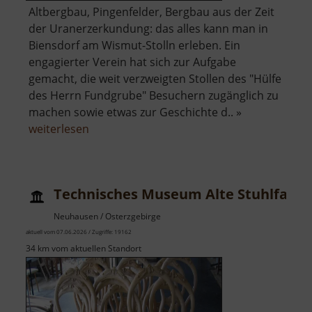
Altbergbau, Pingenfelder, Bergbau aus der Zeit
der Uranerzerkundung: das alles kann man in
Biensdorf am Wismut-Stolln erleben. Ein
engagierter Verein hat sich zur Aufgabe
gemacht, die weit verzweigten Stollen des "Hülfe
des Herrn Fundgrube" Besuchern zugänglich zu
machen sowie etwas zur Geschichte d.. »
über
weiterlesen
Besucherbergwerk
Wismut-
Stolln
Technisches Museum Alte Stuhlfabri
Neuhausen / Osterzgebirge
aktuell vom 07.06.2026 / Zugriffe: 19162
34 km vom aktuellen Standort