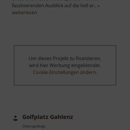
faszinierenden Ausblick auf die hell er.. »
über
weiterlesen
Skilift
Seiffen
am
Reicheltberg
Um dieses Projekt zu finanzieren,
wird hier Werbung eingeblendet.
Cookie-Einstellungen ändern
.
Golfplatz Gahlenz
Osterzgebirge