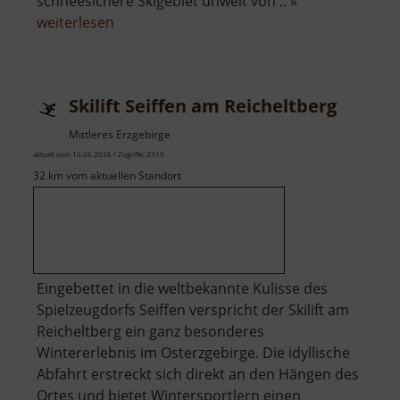
schneesichere Skigebiet unweit von .. »
über
weiterlesen
Skilift
Carlsfeld
am
Skilift Seiffen am Reicheltberg
Hirschkopf
Mittleres Erzgebirge
aktuell vom 10.06.2026 / Zugriffe: 2319
32 km vom aktuellen Standort
Eingebettet in die weltbekannte Kulisse des
Spielzeugdorfs Seiffen verspricht der Skilift am
Reicheltberg ein ganz besonderes
Wintererlebnis im Osterzgebirge. Die idyllische
Abfahrt erstreckt sich direkt an den Hängen des
Ortes und bietet Wintersportlern einen