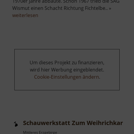
1970er Jahre abbaute. Schon 1967 trieb die SAG
Wismut einen Schacht Richtung Fichtelbe.. »
über
weiterlesen
Besucherbergwerk
Zinnkammern
Pöhla
Um dieses Projekt zu finanzieren,
wird hier Werbung eingeblendet.
Cookie-Einstellungen ändern
.
Schauwerkstatt Zum Weihrichkarzl
Mittleres Erzgebirge