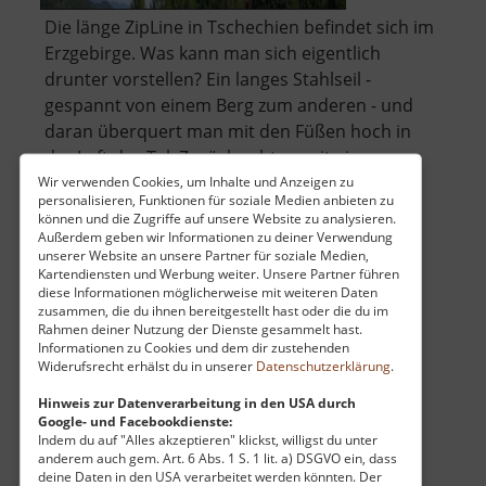
Die länge ZipLine in Tschechien befindet sich im
Erzgebirge. Was kann man sich eigentlich
drunter vorstellen? Ein langes Stahlseil -
gespannt von einem Berg zum anderen - und
daran überquert man mit den Füßen hoch in
der Luft das Tal. Zurück geht es mit einer
kleineren ZipLine und dem Sessellift. In.. »
Wir verwenden Cookies, um Inhalte und Anzeigen zu
personalisieren, Funktionen für soziale Medien anbieten zu
über
weiterlesen
können und die Zugriffe auf unsere Website zu analysieren.
ZipLine
Außerdem geben wir Informationen zu deiner Verwendung
unserer Website an unsere Partner für soziale Medien,
Klíny
Kartendiensten und Werbung weiter. Unsere Partner führen
diese Informationen möglicherweise mit weiteren Daten
Erlebnisbad Zwönitz
zusammen, die du ihnen bereitgestellt hast oder die du im
Rahmen deiner Nutzung der Dienste gesammelt hast.
Mittleres Erzgebirge
Informationen zu Cookies und dem dir zustehenden
Widerufsrecht erhälst du in unserer
Datenschutzerklärung
.
aktuell vom 07.06.2026 / Zugriffe: 4133
13 km vom aktuellen Standort
Hinweis zur Datenverarbeitung in den USA durch
Google- und Facebookdienste:
Indem du auf "Alles akzeptieren" klickst, willigst du unter
anderem auch gem. Art. 6 Abs. 1 S. 1 lit. a) DSGVO ein, dass
deine Daten in den USA verarbeitet werden könnten. Der