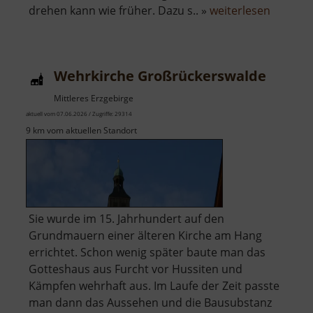
über
drehen kann wie früher. Dazu s.. »
weiterlesen
Turmho
Pochwe
Wehrkirche Großrückerswalde
Mittleres Erzgebirge
aktuell vom 07.06.2026 / Zugriffe: 29314
9 km vom aktuellen Standort
Sie wurde im 15. Jahrhundert auf den
Grundmauern einer älteren Kirche am Hang
errichtet. Schon wenig später baute man das
Gotteshaus aus Furcht vor Hussiten und
Kämpfen wehrhaft aus. Im Laufe der Zeit passte
man dann das Aussehen und die Bausubstanz