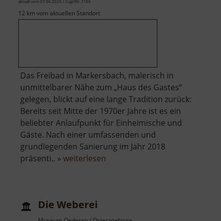
aktuell vom 07.06.2026 / Zugriffe: 3186
12 km vom aktuellen Standort
Das Freibad in Markersbach, malerisch in
unmittelbarer Nähe zum „Haus des Gastes“
gelegen, blickt auf eine lange Tradition zurück:
Bereits seit Mitte der 1970er Jahre ist es ein
beliebter Anlaufpunkt für Einheimische und
Gäste. Nach einer umfassenden und
grundlegenden Sanierung im Jahr 2018
über
präsenti.. »
weiterlesen
Freibad
Markersbach
Die Weberei
Museum Oederan / Osterzgebirge