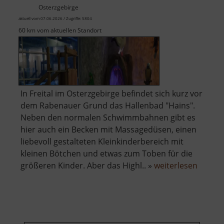
Osterzgebirge
aktuell vom 07.06.2026 / Zugriffe: 5804
60 km vom aktuellen Standort
In Freital im Osterzgebirge befindet sich kurz vor
dem Rabenauer Grund das Hallenbad "Hains".
Neben den normalen Schwimmbahnen gibt es
hier auch ein Becken mit Massagedüsen, einen
liebevoll gestalteten Kleinkinderbereich mit
kleinen Bötchen und etwas zum Toben für die
über
größeren Kinder. Aber das Highl.. »
weiterlesen
Erlebn
Hains