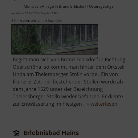
dem
Mundloch-Anlage in Brand Erbisdorf / Osterzgebirge
Erzgebirge
aktuell vom 07.06.2026 / Zugriffe: 15786
36 km vom aktuellen Standort
Begibt man sich von Brand-Erbisdorf in Richtung
Oberschöna, so kommt man hinter dem Ortsteil
Linda am Thelersberger Stolln vorbei. Ein von
früherer Zeit her bestehender Stollen wurde ab
dem Jahre 1529 unter der Bezeichnung
Thelersberger Stolln wieder befahren. Er diente
über
zur Entwässerung im hiesigen .. »
weiterlesen
Thelersb
Stolln
Erlebnisbad Hains