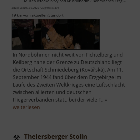
Muzea letecké bitvy nad Krušnohořím / Böhmisches Erzgebirge
aktuell vom 07.06.2026 / Zugriffe: 47499
19 km vom aktuellen Standort
In Nordböhmen nicht weit von Fichtelberg und
Keilberg nahe der Grenze zu Deutschland liegt
die Ortschaft Schmiedeberg (Kovářská). Am 11.
September 1944 fand über dem Erzgebirge im
Laufe des Zweiten Weltkrieges eine Luftschlacht
zwischen aliierten und deutschen
Fliegerverbänden statt, bei der viele F.. »
über
weiterlesen
Museum
der
Luftschlacht
Thelersberger Stolln
über