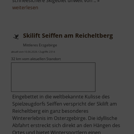
schneesichere Skigebiet unweit von .. »
über
weiterlesen
Skilift
Carlsfeld
am
Skilift Seiffen am Reicheltberg
Hirschkopf
Mittleres Erzgebirge
aktuell vom 10.06.2026 / Zugriffe: 2314
32 km vom aktuellen Standort
Eingebettet in die weltbekannte Kulisse des
Spielzeugdorfs Seiffen verspricht der Skilift am
Reicheltberg ein ganz besonderes
Wintererlebnis im Osterzgebirge. Die idyllische
Abfahrt erstreckt sich direkt an den Hängen des
Ortes und bietet Wintersportlern einen