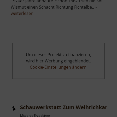
1970er Jahre abbaute. Schon 1967 trieb die SAG
Wismut einen Schacht Richtung Fichtelbe.. »
über
weiterlesen
Besucherbergwerk
Zinnkammern
Pöhla
Um dieses Projekt zu finanzieren,
wird hier Werbung eingeblendet.
Cookie-Einstellungen ändern
.
Schauwerkstatt Zum Weihrichkarzl
Mittleres Erzgebirge