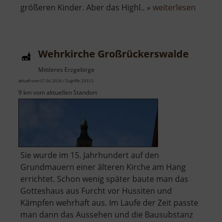
über
größeren Kinder. Aber das Highl.. »
weiterlesen
Erlebn
Hains
Wehrkirche Großrückerswalde
Mittleres Erzgebirge
aktuell vom 07.06.2026 / Zugriffe: 29312
9 km vom aktuellen Standort
Sie wurde im 15. Jahrhundert auf den
Grundmauern einer älteren Kirche am Hang
errichtet. Schon wenig später baute man das
Gotteshaus aus Furcht vor Hussiten und
Kämpfen wehrhaft aus. Im Laufe der Zeit passte
man dann das Aussehen und die Bausubstanz