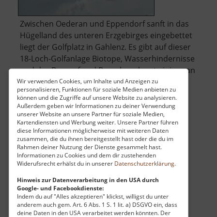
Zwischen Oederan und Eppendorf sanft in das
Hügelland des unteren Erzgebirges eingebettet
liegt der Golfplatz in Gahlenz. Es gibt auf dieser
18-Loch-Golfanlage Biotope, Wasserhindernisse
und das Bergauf und Bergab verlangt einiges an
Kondition. Spielen kann hier nach Anmeldung
Wir verwenden Cookies, um Inhalte und Anzeigen zu
personalisieren, Funktionen für soziale Medien anbieten zu
über
jeder, der das gerne a.. »
weiterlesen
können und die Zugriffe auf unsere Website zu analysieren.
Golfplatz
Außerdem geben wir Informationen zu deiner Verwendung
unserer Website an unsere Partner für soziale Medien,
Gahlenz
Kartendiensten und Werbung weiter. Unsere Partner führen
diese Informationen möglicherweise mit weiteren Daten
Erlebnisbad Zwönitz
zusammen, die du ihnen bereitgestellt hast oder die du im
Rahmen deiner Nutzung der Dienste gesammelt hast.
Mittleres Erzgebirge
Informationen zu Cookies und dem dir zustehenden
Widerufsrecht erhälst du in unserer
Datenschutzerklärung
.
aktuell vom 07.06.2026 / Zugriffe: 4128
13 km vom aktuellen Standort
Hinweis zur Datenverarbeitung in den USA durch
Google- und Facebookdienste:
Indem du auf "Alles akzeptieren" klickst, willigst du unter
anderem auch gem. Art. 6 Abs. 1 S. 1 lit. a) DSGVO ein, dass
deine Daten in den USA verarbeitet werden könnten. Der