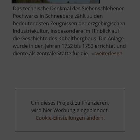
Das technische Denkmal des Siebenschlehener
Pochwerks in Schneeberg zählt zu den
bedeutendsten Zeugnissen der erzgebirgischen
Industriekultur, insbesondere im Hinblick auf
die Geschichte des Kobaltbergbaus. Die Anlage
wurde in den Jahren 1752 bis 1753 errichtet und
über
diente als zentrale Stätte für die.. »
weiterlesen
Techni
Museu
Sieben
Pochwe
Um dieses Projekt zu finanzieren,
wird hier Werbung eingeblendet.
Cookie-Einstellungen ändern
.