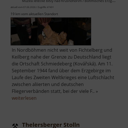
Muzea letecké bitvy nad Krušnohořím / Böhmisches Erzgebirge
aktuell vom 07.06.2026 / Zugriffe: 47491
19 km vom aktuellen Standort
In Nordböhmen nicht weit von Fichtelberg und
Keilberg nahe der Grenze zu Deutschland liegt
die Ortschaft Schmiedeberg (Kovářská). Am 11.
September 1944 fand über dem Erzgebirge im
Laufe des Zweiten Weltkrieges eine Luftschlacht
zwischen aliierten und deutschen
Fliegerverbänden statt, bei der viele F.. »
über
weiterlesen
Museum
der
Luftschlacht
Thelersberger Stolln
über