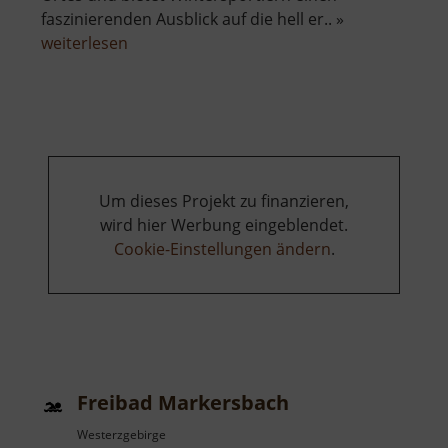
faszinierenden Ausblick auf die hell er.. »
über
weiterlesen
Skilift
Seiffen
am
Reicheltberg
Um dieses Projekt zu finanzieren,
wird hier Werbung eingeblendet.
Cookie-Einstellungen ändern
.
Freibad Markersbach
Westerzgebirge