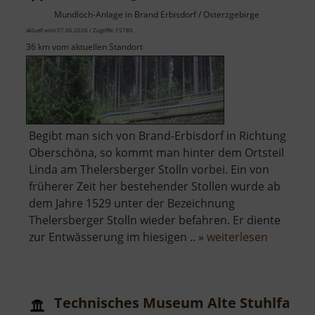
dem
Mundloch-Anlage in Brand Erbisdorf / Osterzgebirge
Erzgebirge
aktuell vom 07.06.2026 / Zugriffe: 15780
36 km vom aktuellen Standort
Begibt man sich von Brand-Erbisdorf in Richtung
Oberschöna, so kommt man hinter dem Ortsteil
Linda am Thelersberger Stolln vorbei. Ein von
früherer Zeit her bestehender Stollen wurde ab
dem Jahre 1529 unter der Bezeichnung
Thelersberger Stolln wieder befahren. Er diente
über
zur Entwässerung im hiesigen .. »
weiterlesen
Thelersb
Stolln
Technisches Museum Alte Stuhlfabri