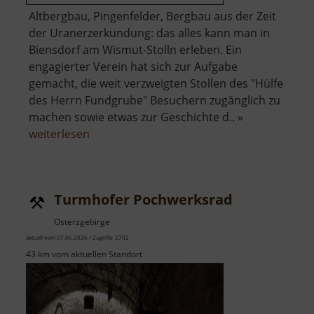
Altbergbau, Pingenfelder, Bergbau aus der Zeit
der Uranerzerkundung: das alles kann man in
Biensdorf am Wismut-Stolln erleben. Ein
engagierter Verein hat sich zur Aufgabe
gemacht, die weit verzweigten Stollen des "Hülfe
des Herrn Fundgrube" Besuchern zugänglich zu
machen sowie etwas zur Geschichte d.. »
über
weiterlesen
Besucherbergwerk
Wismut-
Stolln
Turmhofer Pochwerksrad
Osterzgebirge
aktuell vom 07.06.2026 / Zugriffe: 2702
43 km vom aktuellen Standort