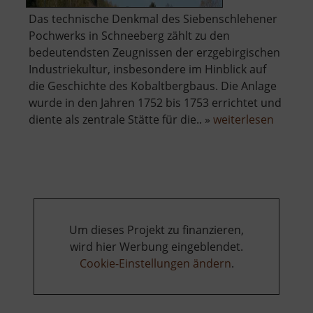
Das technische Denkmal des Siebenschlehener
Pochwerks in Schneeberg zählt zu den
bedeutendsten Zeugnissen der erzgebirgischen
Industriekultur, insbesondere im Hinblick auf
die Geschichte des Kobaltbergbaus. Die Anlage
wurde in den Jahren 1752 bis 1753 errichtet und
über
diente als zentrale Stätte für die.. »
weiterlesen
Techni
Museu
Sieben
Pochwe
Um dieses Projekt zu finanzieren,
wird hier Werbung eingeblendet.
Cookie-Einstellungen ändern
.