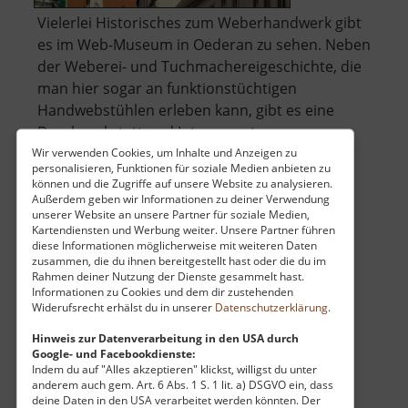
Vielerlei Historisches zum Weberhandwerk gibt
es im Web-Museum in Oederan zu sehen. Neben
der Weberei- und Tuchmachereigeschichte, die
man hier sogar an funktionstüchtigen
Handwebstühlen erleben kann, gibt es eine
Druckwerkstatt und Interessantes zur
Stadtgeschichte. Für Kinder und Schulklassen
Wir verwenden Cookies, um Inhalte und Anzeigen zu
personalisieren, Funktionen für soziale Medien anbieten zu
über
steh.. »
weiterlesen
können und die Zugriffe auf unsere Website zu analysieren.
Die
Außerdem geben wir Informationen zu deiner Verwendung
unserer Website an unsere Partner für soziale Medien,
Weberei
Kartendiensten und Werbung weiter. Unsere Partner führen
diese Informationen möglicherweise mit weiteren Daten
Erlebnisbad Zwönitz
zusammen, die du ihnen bereitgestellt hast oder die du im
Rahmen deiner Nutzung der Dienste gesammelt hast.
Mittleres Erzgebirge
Informationen zu Cookies und dem dir zustehenden
Widerufsrecht erhälst du in unserer
Datenschutzerklärung
.
aktuell vom 07.06.2026 / Zugriffe: 4131
13 km vom aktuellen Standort
Hinweis zur Datenverarbeitung in den USA durch
Google- und Facebookdienste:
Indem du auf "Alles akzeptieren" klickst, willigst du unter
anderem auch gem. Art. 6 Abs. 1 S. 1 lit. a) DSGVO ein, dass
deine Daten in den USA verarbeitet werden könnten. Der