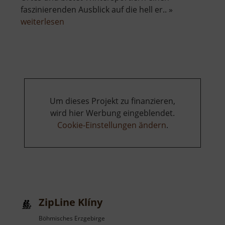
faszinierenden Ausblick auf die hell er.. »
über
weiterlesen
Skilift
Seiffen
am
Reicheltberg
Um dieses Projekt zu finanzieren,
wird hier Werbung eingeblendet.
Cookie-Einstellungen ändern
.
ZipLine Klíny
Böhmisches Erzgebirge