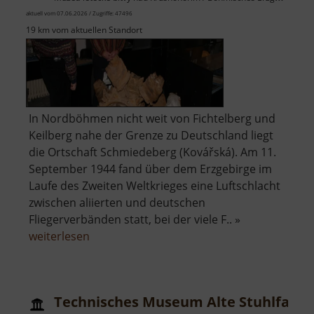
aktuell vom 07.06.2026 / Zugriffe: 47496
19 km vom aktuellen Standort
In Nordböhmen nicht weit von Fichtelberg und
Keilberg nahe der Grenze zu Deutschland liegt
die Ortschaft Schmiedeberg (Kovářská). Am 11.
September 1944 fand über dem Erzgebirge im
Laufe des Zweiten Weltkrieges eine Luftschlacht
zwischen aliierten und deutschen
Fliegerverbänden statt, bei der viele F.. »
über
weiterlesen
Museum
der
Luftschlacht
Technisches Museum Alte Stuhlfabri
über