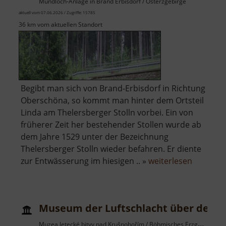
Mundloch-Anlage in Brand Erbisdorf / Osterzgebirge
aktuell vom 07.06.2026 / Zugriffe: 15785
36 km vom aktuellen Standort
Begibt man sich von Brand-Erbisdorf in Richtung
Oberschöna, so kommt man hinter dem Ortsteil
Linda am Thelersberger Stolln vorbei. Ein von
früherer Zeit her bestehender Stollen wurde ab
dem Jahre 1529 unter der Bezeichnung
Thelersberger Stolln wieder befahren. Er diente
über
zur Entwässerung im hiesigen .. »
weiterlesen
Thelersb
Stolln
Museum der Luftschlacht über dem E
Muzea letecké bitvy nad Krušnohořím / Böhmisches Erzgebirge