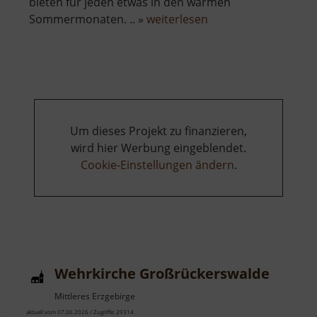
bieten für jeden etwas in den warmen
über
Sommermonaten. .. »
weiterlesen
Freibad
Bernsbach
Um dieses Projekt zu finanzieren,
wird hier Werbung eingeblendet.
Cookie-Einstellungen ändern
.
Wehrkirche Großrückerswalde
Mittleres Erzgebirge
aktuell vom 07.06.2026 / Zugriffe: 29314