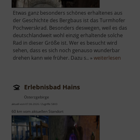
Etwas ganz besonders schönes erhaltenes aus
der Geschichte des Bergbaus ist das Turmhofer
Pochwerskrad. Besonders deswegen, weil es das
deutschlandweit wohl einzig erhaltende solche
Rad in dieser Größe ist. Wer es besucht wird
sehen, dass es sich noch genauso wunderbar
über
drehen kann wie früher. Dazu s.. »
weiterlesen
Turmho
Pochwe
Erlebnisbad Hains
Osterzgebirge
aktuell vom 07.06.2026 / Zugriffe: 5803
60 km vom aktuellen Standort