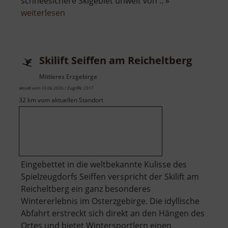
schneesichere Skigebiet unweit von .. »
über
weiterlesen
Skilift
Carlsfeld
am
Skilift Seiffen am Reicheltberg
Hirschkopf
Mittleres Erzgebirge
aktuell vom 10.06.2026 / Zugriffe: 2317
32 km vom aktuellen Standort
Eingebettet in die weltbekannte Kulisse des
Spielzeugdorfs Seiffen verspricht der Skilift am
Reicheltberg ein ganz besonderes
Wintererlebnis im Osterzgebirge. Die idyllische
Abfahrt erstreckt sich direkt an den Hängen des
Ortes und bietet Wintersportlern einen