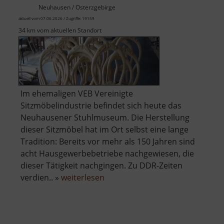
dem
Neuhausen / Osterzgebirge
Erzgebirge
aktuell vom 07.06.2026 / Zugriffe: 19159
34 km vom aktuellen Standort
Im ehemaligen VEB Vereinigte
Sitzmöbelindustrie befindet sich heute das
Neuhausener Stuhlmuseum. Die Herstellung
dieser Sitzmöbel hat im Ort selbst eine lange
Tradition: Bereits vor mehr als 150 Jahren sind
acht Hausgewerbebetriebe nachgewiesen, die
dieser Tätigkeit nachgingen. Zu DDR-Zeiten
über
verdien.. »
weiterlesen
Technisches
Museum
Alte