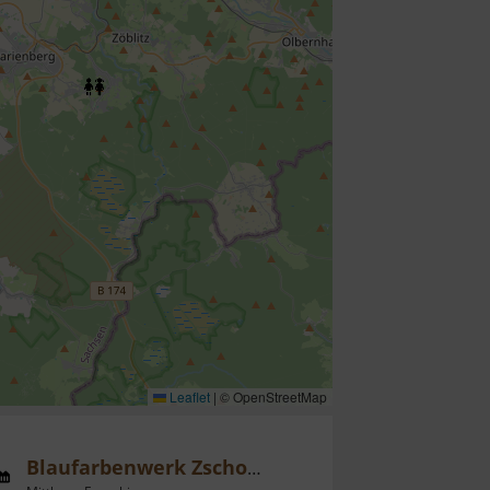
Leaflet
|
© OpenStreetMap
Blaufarbenwerk Zschopenthal