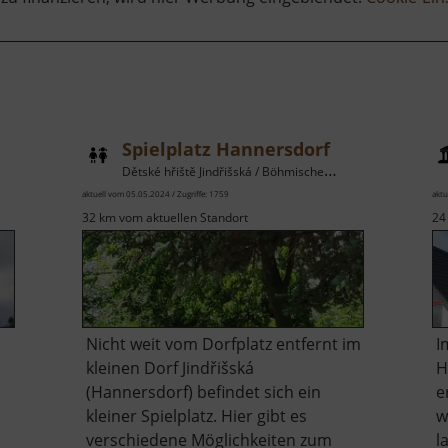
Spielplatz Hannersdorf
Dětské hřiště Jindřišská / Böhmisches Erzgebirge
aktuell vom 05.05.2024 / Zugriffe: 1759
aktu
32 km vom aktuellen Standort
24
Nicht weit vom Dorfplatz entfernt im
I
kleinen Dorf Jindřišská
H
(Hannersdorf) befindet sich ein
e
kleiner Spielplatz. Hier gibt es
w
verschiedene Möglichkeiten zum
l