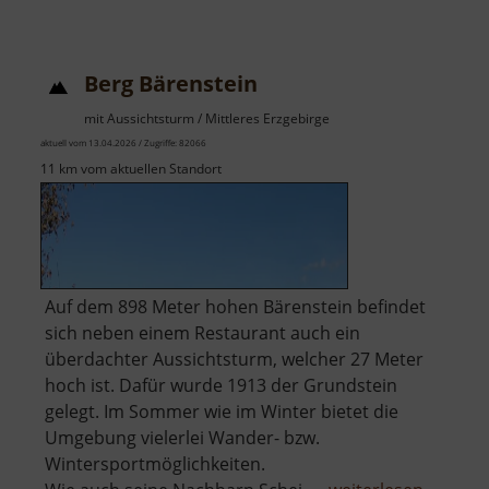
Aussi
in
Gele
Berg Bärenstein
mit Aussichtsturm / Mittleres Erzgebirge
aktuell vom 13.04.2026 / Zugriffe: 82066
11 km vom aktuellen Standort
Auf dem 898 Meter hohen Bärenstein befindet
sich neben einem Restaurant auch ein
überdachter Aussichtsturm, welcher 27 Meter
hoch ist. Dafür wurde 1913 der Grundstein
gelegt. Im Sommer wie im Winter bietet die
Umgebung vielerlei Wander- bzw.
Wintersportmöglichkeiten.