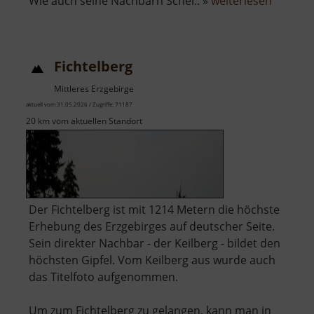
über
Wie auch seine Nachbarn Schei.. »
weiterlesen
Berg
Bärenst
Fichtelberg
Mittleres Erzgebirge
aktuell vom 31.05.2026 / Zugriffe: 71187
20 km vom aktuellen Standort
Der Fichtelberg ist mit 1214 Metern die höchste
Erhebung des Erzgebirges auf deutscher Seite.
Sein direkter Nachbar - der Keilberg - bildet den
höchsten Gipfel. Vom Keilberg aus wurde auch
das Titelfoto aufgenommen.
Um zum Fichtelberg zu gelangen, kann man in