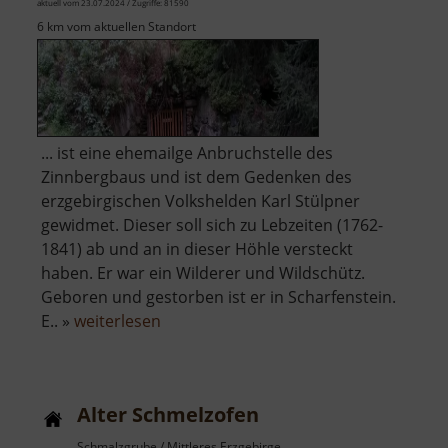
aktuell vom 23.07.2024 / Zugriffe: 81590
6 km vom aktuellen Standort
... ist eine ehemailge Anbruchstelle des
Zinnbergbaus und ist dem Gedenken des
erzgebirgischen Volkshelden Karl Stülpner
gewidmet. Dieser soll sich zu Lebzeiten (1762-
1841) ab und an in dieser Höhle versteckt
haben. Er war ein Wilderer und Wildschütz.
Geboren und gestorben ist er in Scharfenstein.
über
E.. »
weiterlesen
Stülpnerhöhle
Alter Schmelzofen
Schmalzgrube / Mittleres Erzgebirge