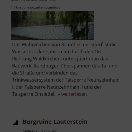
aktuell vom 13.04.2026 / Zugriffe: 25499
17 km vom aktuellen Standort
Das Wahrzeichen von Krumhermersdorf ist die
Wasserbrücke. Fährt man durch den Ort
Richtung Waldkirchen, unterquert man das
Bauwerk. Rundbogen überspannen das Tal und
die Straße und verbinden das
Trinkwassersystem der Talsperre Neunzehnhain
I, der Talsperre Neunzehnhain II und der
über
Talsperre Einsiedel.. »
weiterlesen
Wasserbrücke
Krumhermersdorf
Burgruine Lauterstein
Mittleres Erzgebirge