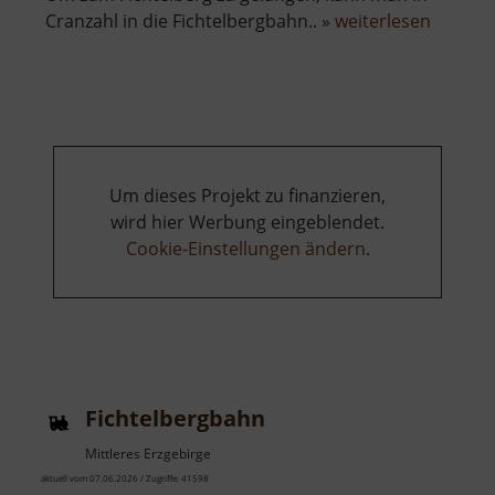
über
Cranzahl in die Fichtelbergbahn.. »
weiterlesen
Fichtel
Um dieses Projekt zu finanzieren,
wird hier Werbung eingeblendet.
Cookie-Einstellungen ändern
.
Fichtelbergbahn
Mittleres Erzgebirge
aktuell vom 07.06.2026 / Zugriffe: 41598