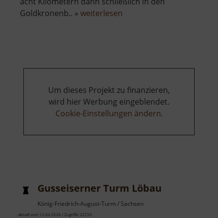
acht Kilometern dann schließlich in den
über
Goldkronenb.. »
weiterlesen
Grüner
Graben
Um dieses Projekt zu finanzieren,
wird hier Werbung eingeblendet.
Cookie-Einstellungen ändern
.
Gusseiserner Turm Löbau
König-Friedrich-August-Turm / Sachsen
aktuell vom 12.04.2026 / Zugriffe: 22720