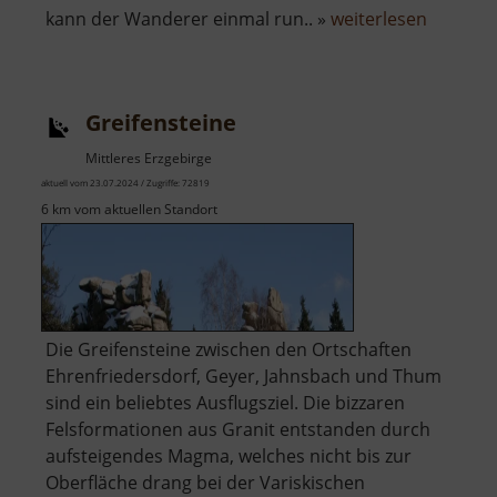
über
kann der Wanderer einmal run.. »
weiterlesen
See
am
Kalten
Greifensteine
Muff
Mittleres Erzgebirge
aktuell vom 23.07.2024 / Zugriffe: 72819
6 km vom aktuellen Standort
Die Greifensteine zwischen den Ortschaften
Ehrenfriedersdorf, Geyer, Jahnsbach und Thum
sind ein beliebtes Ausflugsziel. Die bizzaren
Felsformationen aus Granit entstanden durch
aufsteigendes Magma, welches nicht bis zur
Oberfläche drang bei der Variskischen