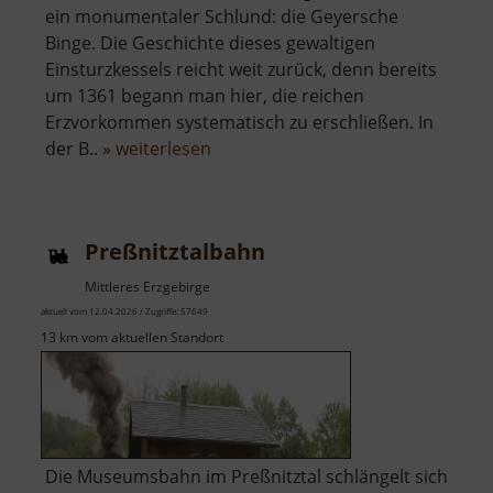
ein monumentaler Schlund: die Geyersche
Binge. Die Geschichte dieses gewaltigen
Einsturzkessels reicht weit zurück, denn bereits
um 1361 begann man hier, die reichen
Erzvorkommen systematisch zu erschließen. In
über
der B.. »
weiterlesen
Binge
in
Geyer
Preßnitztalbahn
Mittleres Erzgebirge
aktuell vom 12.04.2026 / Zugriffe: 57649
13 km vom aktuellen Standort
Die Museumsbahn im Preßnitztal schlängelt sich