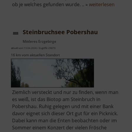
über
ob je welches gefunden wurde. .. »
weiterlesen
Fuchsh
Steinbruchsee Pobershau
Mittleres Erzgebirge
aktuell vom 13.04.2026 / Zugriffe: 29876
16 km vom aktuellen Standort
Ziemlich versteckt und nur zu finden, wenn man
es weiß, ist das Biotop am Steinbruch in
Pobershau. Ruhig gelegen und mit einer Bank
davor eignet sich dieser Ort gut für ein Picknick.
Dabei kann man die Enten beobachten oder im
Sommer einem Konzert der vielen Frösche