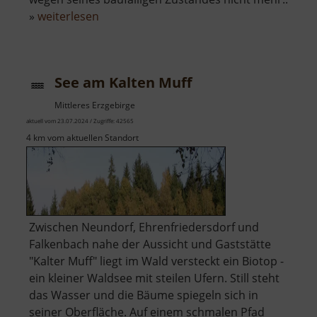
über
»
weiterlesen
Bismarckturm
Wiesenbad
See am Kalten Muff
Mittleres Erzgebirge
aktuell vom 23.07.2024 / Zugriffe: 42565
4 km vom aktuellen Standort
Zwischen Neundorf, Ehrenfriedersdorf und
Falkenbach nahe der Aussicht und Gaststätte
"Kalter Muff" liegt im Wald versteckt ein Biotop -
ein kleiner Waldsee mit steilen Ufern. Still steht
das Wasser und die Bäume spiegeln sich in
seiner Oberfläche. Auf einem schmalen Pfad