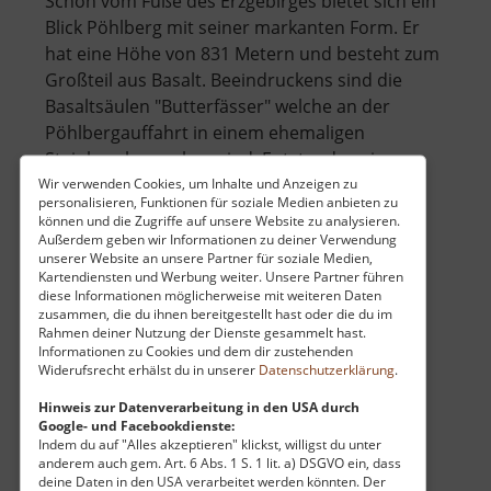
Schon vom Fuße des Erzgebirges bietet sich ein
Blick Pöhlberg mit seiner markanten Form. Er
hat eine Höhe von 831 Metern und besteht zum
Großteil aus Basalt. Beeindruckens sind die
Basaltsäulen "Butterfässer" welche an der
Pöhlbergauffahrt in einem ehemaligen
Steinbruch zu sehen sind. Entstanden sin.. »
über
weiterlesen
Wir verwenden Cookies, um Inhalte und Anzeigen zu
personalisieren, Funktionen für soziale Medien anbieten zu
Pöhlberg
können und die Zugriffe auf unsere Website zu analysieren.
Außerdem geben wir Informationen zu deiner Verwendung
unserer Website an unsere Partner für soziale Medien,
Kartendiensten und Werbung weiter. Unsere Partner führen
Steinpyramide
diese Informationen möglicherweise mit weiteren Daten
zusammen, die du ihnen bereitgestellt hast oder die du im
Kretscham-Rothensehma / Mittleres Erzgebirge
Rahmen deiner Nutzung der Dienste gesammelt hast.
aktuell vom 23.07.2024 / Zugriffe: 37305
Informationen zu Cookies und dem dir zustehenden
Widerufsrecht erhälst du in unserer
Datenschutzerklärung
.
16 km vom aktuellen Standort
Hinweis zur Datenverarbeitung in den USA durch
Google- und Facebookdienste:
Indem du auf "Alles akzeptieren" klickst, willigst du unter
anderem auch gem. Art. 6 Abs. 1 S. 1 lit. a) DSGVO ein, dass
deine Daten in den USA verarbeitet werden könnten. Der