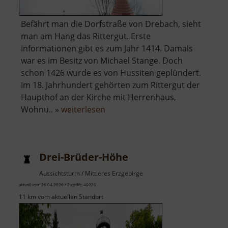
Befährt man die Dorfstraße von Drebach, sieht
man am Hang das Rittergut. Erste
Informationen gibt es zum Jahr 1414. Damals
war es im Besitz von Michael Stange. Doch
schon 1426 wurde es von Hussiten geplündert.
Im 18. Jahrhundert gehörten zum Rittergut der
Haupthof an der Kirche mit Herrenhaus,
über
Wohnu.. »
weiterlesen
Rittergut
in
Drebach
Drei-Brüder-Höhe
Aussichtsturm / Mittleres Erzgebirge
aktuell vom 26.04.2026 / Zugriffe: 40026
11 km vom aktuellen Standort