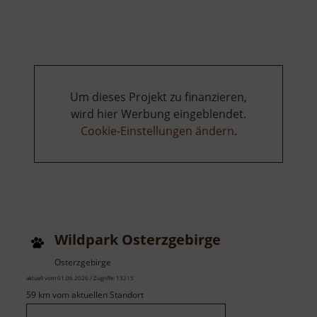
Wirbels
Um dieses Projekt zu finanzieren,
wird hier Werbung eingeblendet.
Cookie-Einstellungen ändern
.
Wildpark Osterzgebirge
Osterzgebirge
aktuell vom 01.06.2026 / Zugriffe: 13215
59 km vom aktuellen Standort