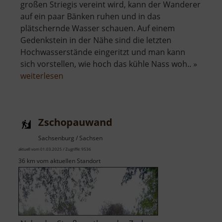
großen Striegis vereint wird, kann der Wanderer
auf ein paar Bänken ruhen und in das
plätschernde Wasser schauen. Auf einem
Gedenkstein in der Nähe sind die letzten
Hochwasserstände eingeritzt und man kann
sich vorstellen, wie hoch das kühle Nass woh.. »
über
weiterlesen
Zusammenfluss
Große
und
Zschopauwand
Kleine
Striegis
Sachsenburg / Sachsen
aktuell vom 01.03.2025 / Zugriffe: 9536
36 km vom aktuellen Standort