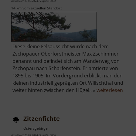
aktuell vom 23.07.2024 / Zugriffe: 8092
14 km vom aktuellen Standort
Diese kleine Felsaussicht wurde nach dem
Zschopauer Oberforstmeister Max Zschimmer
benannt und befindet sich am Wanderweg von
Zschopau nach Scharfenstein. Er amtierte von
1895 bis 1905. Im Vordergrund erblickt man den
kleinen industriell geprägten Ort Wilischthal und
über
weiter hinten zwischen den Hügel.. »
weiterlesen
Zsch
Zitzenfichte
Osterzgebirge
aktuell vom 23.07.2024 / Zugriffe: 8056