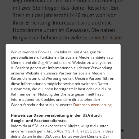
liegt oberhalb der Herklotzmühle und überquert
mit zwei Steinbögen das kleine Flüsschen. Ein
Stein mit der Jahreszahl 1446 zeugt wohl von
ihrer Errichtung. Interessant sind auch die
Holzstämme unten im Gewässer. Die nahen
über
Bergwiesen beheimaten viele se.. »
weiterlesen
Zinnbr
Wir verwenden Cookies, um Inhalte und Anzeigen zu
personalisieren, Funktionen für soziale Medien anbieten zu
können und die Zugriffe auf unsere Website zu analysieren.
Zinnbergwerk Sauersack
Außerdem geben wir Informationen zu deiner Verwendung
unserer Website an unsere Partner für soziale Medien,
Cínový důl Rolava / Böhmisches Erzgebirge
Kartendiensten und Werbung weiter. Unsere Partner führen
diese Informationen möglicherweise mit weiteren Daten
aktuell vom 07.06.2026 / Zugriffe: 23986
zusammen, die du ihnen bereitgestellt hast oder die du im
35 km vom aktuellen Standort
Rahmen deiner Nutzung der Dienste gesammelt hast.
Informationen zu Cookies und dem dir zustehenden
Widerufsrecht erhälst du in unserer
Datenschutzerklärung
.
Hinweis zur Datenverarbeitung in den USA durch
Google- und Facebookdienste:
Indem du auf "Alles akzeptieren" klickst, willigst du unter
So richtig abgelegen und geheimnisvoll sind die
anderem auch gem. Art. 6 Abs. 1 S. 1 lit. a) DSGVO ein, dass
deine Daten in den USA verarbeitet werden könnten. Der
Ruinen der ehemaligen Erzwäsche zwischen