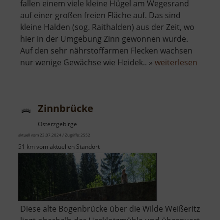
fallen einem viele kleine Hügel am Wegesrand
auf einer großen freien Fläche auf. Das sind
kleine Halden (sog. Raithalden) aus der Zeit, wo
hier in der Umgebung Zinn gewonnen wurde.
Auf den sehr nährstoffarmen Flecken wachsen
über
nur wenige Gewächse wie Heidek.. »
weiterlesen
Zinnse
bei
Boží
Zinnbrücke
Dar
Osterzgebirge
aktuell vom 23.07.2024 / Zugriffe: 2552
51 km vom aktuellen Standort
Diese alte Bogenbrücke über die Wilde Weißeritz