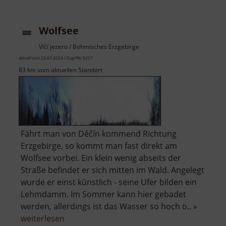
und
Wolkensteiner
Wolfsee
Hag
Vlčí jezero / Böhmisches Erzgebirge
aktuell vom 23.07.2024 / Zugriffe: 5257
83 km vom aktuellen Standort
Fährt man von Děčín kommend Richtung
Erzgebirge, so kommt man fast direkt am
Wolfsee vorbei. Ein klein wenig abseits der
Straße befindet er sich mitten im Wald. Angelegt
wurde er einst künstlich - seine Ufer bilden ein
Lehmdamm. Im Sommer kann hier gebadet
werden, allerdings ist das Wasser so hoch o.. »
über
weiterlesen