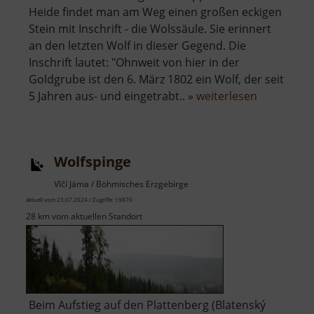
Heide findet man am Weg einen großen eckigen
Stein mit Inschrift - die Wolssäule. Sie erinnert
an den letzten Wolf in dieser Gegend. Die
Inschrift lautet: "Ohnweit von hier in der
Goldgrube ist den 6. März 1802 ein Wolf, der seit
über
5 Jahren aus- und eingetrabt.. »
weiterlesen
Wolfssäule
Wolfspinge
Vlčí Jáma / Böhmisches Erzgebirge
aktuell vom 23.07.2024 / Zugriffe: 19870
28 km vom aktuellen Standort
Beim Aufstieg auf den Plattenberg (Blatenský