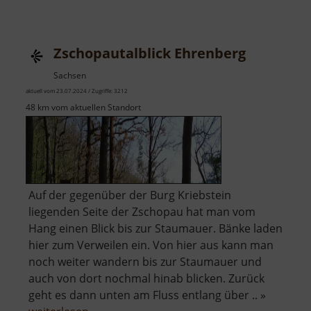
Zschop
Zschopautalblick Ehrenberg
Sachsen
aktuell vom 23.07.2024 / Zugriffe: 3212
48 km vom aktuellen Standort
Auf der gegenüber der Burg Kriebstein
liegenden Seite der Zschopau hat man vom
Hang einen Blick bis zur Staumauer. Bänke laden
hier zum Verweilen ein. Von hier aus kann man
noch weiter wandern bis zur Staumauer und
auch von dort nochmal hinab blicken. Zurück
geht es dann unten am Fluss entlang über .. »