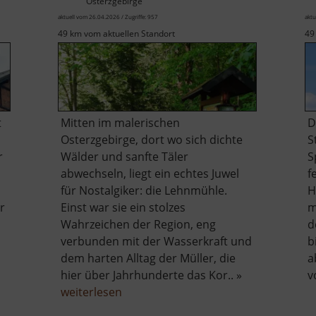
Osterzgebirge
aktuell vom 26.04.2026 / Zugriffe: 957
aktu
49 km vom aktuellen Standort
49
t
Mitten im malerischen
​
Osterzgebirge, dort wo sich dichte
S
r
Wälder und sanfte Täler
S
abwechseln, liegt ein echtes Juwel
f
für Nostalgiker: die Lehnmühle.
H
r
Einst war sie ein stolzes
m
Wahrzeichen der Region, eng
d
verbunden mit der Wasserkraft und
b
dem harten Alltag der Müller, die
a
hier über Jahrhunderte das Kor.. »
v
über
weiterlesen
Lehnmühle