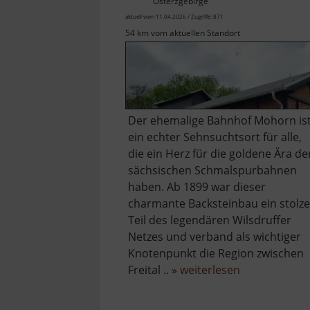
Osterzgebirge
aktuell vom 11.04.2026 / Zugriffe: 871
54 km vom aktuellen Standort
Der ehemalige Bahnhof Mohorn is
ein echter Sehnsuchtsort für alle,
die ein Herz für die goldene Ära de
sächsischen Schmalspurbahnen
haben. Ab 1899 war dieser
charmante Backsteinbau ein stolze
Teil des legendären Wilsdruffer
Netzes und verband als wichtiger
Knotenpunkt die Region zwischen
über
Freital .. »
weiterlesen
Historischer
Bahnhof