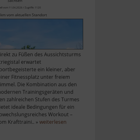
Sachsen
ell vom 11.04.2026 / Zugriffe: 1120
 km vom aktuellen Standort
Direkt zu Füßen des Aussichtsturms
triegistal erwartet
portbegeisterte ein kleiner, aber
einer Fitnessplatz unter freiem
immel. Die Kombination aus den
odernen Trainingsgeräten und
en zahlreichen Stufen des Turmes
ietet ideale Bedingungen für ein
bwechslungsreiches Workout –
über
om Krafttraini.. »
weiterlesen
Fitness-
Platz