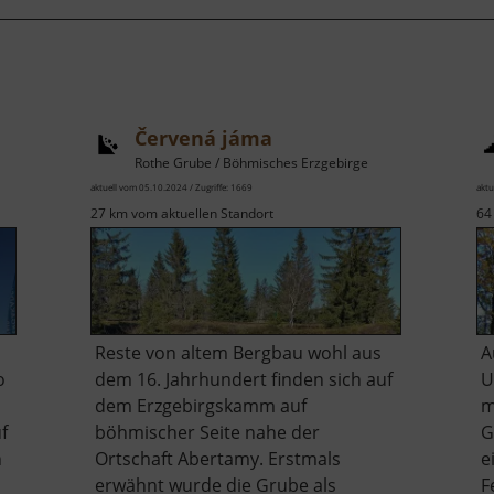
Červená jáma
Rothe Grube / Böhmisches Erzgebirge
aktuell vom 05.10.2024 / Zugriffe: 1669
aktu
27 km vom aktuellen Standort
64
Reste von altem Bergbau wohl aus
A
o
dem 16. Jahrhundert finden sich auf
U
dem Erzgebirgskamm auf
m
f
böhmischer Seite nahe der
G
n
Ortschaft Abertamy. Erstmals
e
erwähnt wurde die Grube als
F