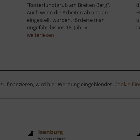
e
"Rotterfundtgrub am Breiten Berg".
d
Auch wenn die Arbeiten ab und an
H
eingestellt wurden, förderte man
u
ungefähr bis ins 18. Jah.. »
J
über
weiterlesen
ad
Červená
jáma
 zu finanzieren, wird hier Werbung eingeblendet.
Cookie-Ein
Isenburg
Westerzgebirge