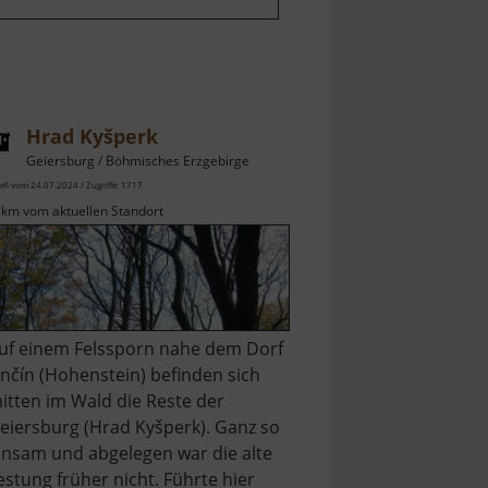
Hrad Kyšperk
Geiersburg / Böhmisches Erzgebirge
ell vom 24.07.2024 / Zugriffe: 1717
 km vom aktuellen Standort
uf einem Felssporn nahe dem Dorf
nčín (Hohenstein) befinden sich
itten im Wald die Reste der
eiersburg (Hrad Kyšperk). Ganz so
insam und abgelegen war die alte
estung früher nicht. Führte hier