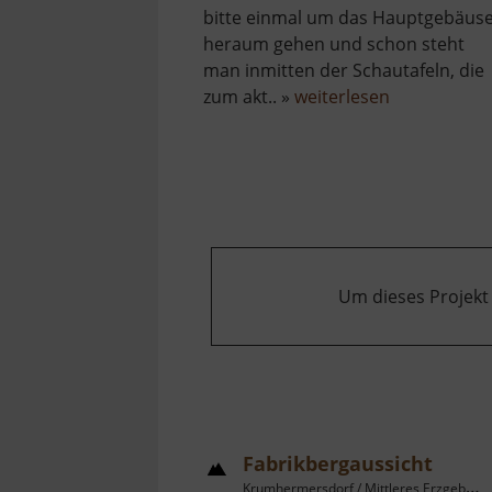
bitte einmal um das Hauptgebäus
heraum gehen und schon steht
man inmitten der Schautafeln, die
über
zum akt.. »
weiterlesen
Kohlenstoff
Entdeckerpf
Um dieses Projekt
Fabrikbergaussicht
Krumhermersdorf / Mittleres Erzgebirge