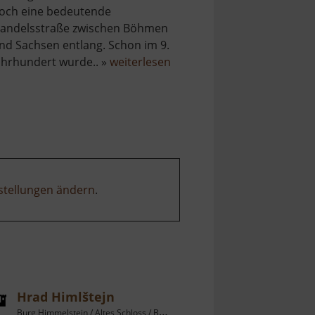
och eine bedeutende
andelsstraße zwischen Böhmen
nd Sachsen entlang. Schon im 9.
über
ahrhundert wurde.. »
weiterlesen
Hrad
Kyšperk
stellungen ändern
.
Hrad Himlštejn
Burg Himmelstein / Altes Schloss / Böhmisches Erzgebirge