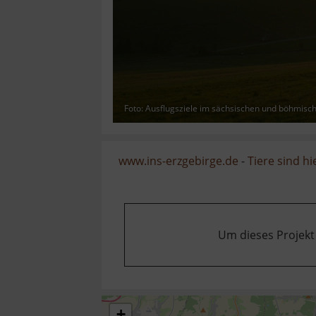
Foto: Ausflugsziele im sächsischen und böhmisc
www.ins-erzgebirge.de
-
Tiere sind hi
Um dieses Projekt
+