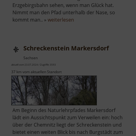
Erzgebirgsbahn sehen, wenn man Glück hat.
Nimmt man den Pfad unterhalb der Nase, so
über
kommt man.. »
weiterlesen
Teufelsnase
bei
Krumhermersdorf
Schreckenstein Markersdorf
Sachsen
aktuell vom 23.07.2024 / Zugriffe: 3593
37 km vom aktuellen Standort
Am Beginn des Naturlehrpfades Markersdorf
lädt ein Aussichtspunkt zum Verweilen ein: hoch
über der Chemnitz liegt der Schreckenstein und
bietet einen weiten Blick bis nach Burgstädt zum