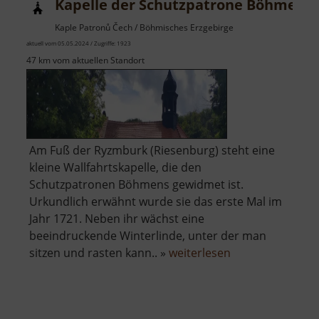
Kapelle der Schutzpatrone Böhmens
Kaple Patronů Čech / Böhmisches Erzgebirge
aktuell vom 05.05.2024 / Zugriffe: 1923
47 km vom aktuellen Standort
Am Fuß der Ryzmburk (Riesenburg) steht eine
kleine Wallfahrtskapelle, die den
Schutzpatronen Böhmens gewidmet ist.
Urkundlich erwähnt wurde sie das erste Mal im
Jahr 1721. Neben ihr wächst eine
beeindruckende Winterlinde, unter der man
über
sitzen und rasten kann.. »
weiterlesen
Kapelle
der
Schutzpatrone