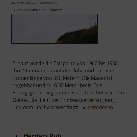
aktuell vom 23.07.2024 / Zugriffe: 56995
37 km vom aktuellen Standort
Erbaut wurde die Talsperre von 1960 bis 1968.
Ihre Staumauer staut die Flöha und hat eine
Kronenlänge von 346 Metern. Die Mauer ist
begehbar und ca. 6,30 Meter breit. Das
Einzugsgebiet liegt zum Teil auch tschechischem
Gebiet. Sie dient der Trinkwasserversorgung
über
und dem Hochwasserschutz... »
weiterlesen
Talsperre
Rauschen
Herders Ruh