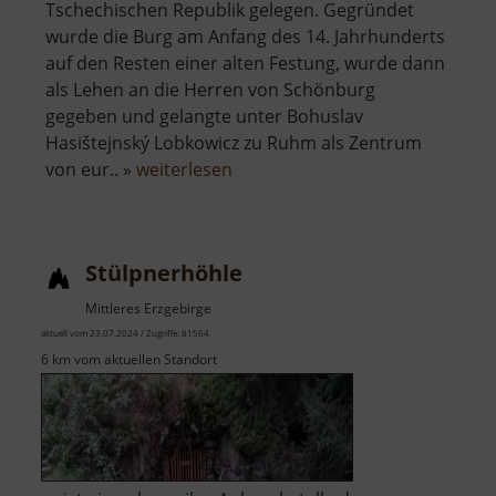
Tschechischen Republik gelegen. Gegründet
wurde die Burg am Anfang des 14. Jahrhunderts
auf den Resten einer alten Festung, wurde dann
als Lehen an die Herren von Schönburg
gegeben und gelangte unter Bohuslav
Hasištejnský Lobkowicz zu Ruhm als Zentrum
über
von eur.. »
weiterlesen
Burgruine
Hassenstein
Stülpnerhöhle
Mittleres Erzgebirge
aktuell vom 23.07.2024 / Zugriffe: 81564
6 km vom aktuellen Standort