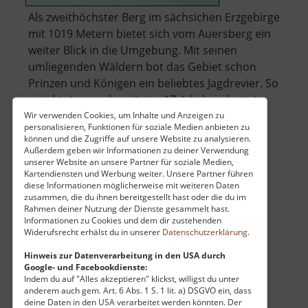
Als zweithöchster Berg im sächsichen Erzgebirge
mit 1019 Metern bietet sich vom Auersberg ein
weiter Blick in die Umgebung. Mit seinen
umliegenden Wäldern bot das Gebiet schon
Prinzen und Königen ein beliebtes Jagdrevier. So
errichtete man bereits im 17. Jahrhundert ein
über
Holzgestell auf dem Gipfel - .. »
weiterlesen
Wir verwenden Cookies, um Inhalte und Anzeigen zu
personalisieren, Funktionen für soziale Medien anbieten zu
Auersberg
können und die Zugriffe auf unsere Website zu analysieren.
Außerdem geben wir Informationen zu deiner Verwendung
unserer Website an unsere Partner für soziale Medien,
Kartendiensten und Werbung weiter. Unsere Partner führen
Altar, Kanzel und Erashöhe
diese Informationen möglicherweise mit weiteren Daten
zusammen, die du ihnen bereitgestellt hast oder die du im
Pausldorfer Heide / Osterzgebirge
Rahmen deiner Nutzung der Dienste gesammelt hast.
aktuell vom 23.07.2024 / Zugriffe: 2912
Informationen zu Cookies und dem dir zustehenden
Widerufsrecht erhälst du in unserer
Datenschutzerklärung
.
57 km vom aktuellen Standort
Hinweis zur Datenverarbeitung in den USA durch
Google- und Facebookdienste:
Indem du auf "Alles akzeptieren" klickst, willigst du unter
anderem auch gem. Art. 6 Abs. 1 S. 1 lit. a) DSGVO ein, dass
deine Daten in den USA verarbeitet werden könnten. Der