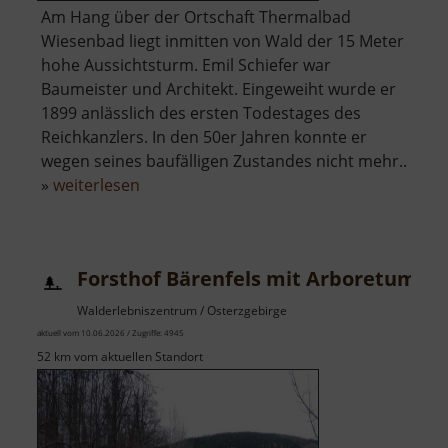
Am Hang über der Ortschaft Thermalbad
Wiesenbad liegt inmitten von Wald der 15 Meter
hohe Aussichtsturm. Emil Schiefer war
Baumeister und Architekt. Eingeweiht wurde er
1899 anlässlich des ersten Todestages des
Reichkanzlers. In den 50er Jahren konnte er
wegen seines baufälligen Zustandes nicht mehr..
über
»
weiterlesen
Bismarckturm
Wiesenbad
Forsthof Bärenfels mit Arboretum
Walderlebniszentrum / Osterzgebirge
aktuell vom 10.06.2026 / Zugriffe: 4945
52 km vom aktuellen Standort