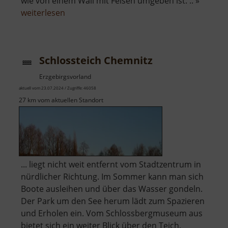
wie von einem Wall mit Felsen umgeben ist. .. »
über
weiterlesen
Basaltsee
bei
Ansprung
Schlossteich Chemnitz
Erzgebirgsvorland
aktuell vom 23.07.2024 / Zugriffe: 46058
27 km vom aktuellen Standort
... liegt nicht weit entfernt vom Stadtzentrum in
nürdlicher Richtung. Im Sommer kann man sich
Boote ausleihen und über das Wasser gondeln.
Der Park um den See herum lädt zum Spazieren
und Erholen ein. Vom Schlossbergmuseum aus
bietet sich ein weiter Blick über den Teich.