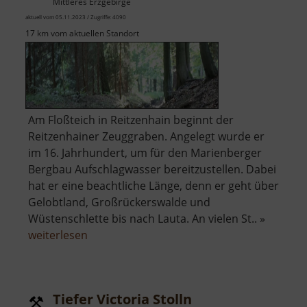
Mittleres Erzgebirge
aktuell vom 05.11.2023 / Zugriffe: 4090
17 km vom aktuellen Standort
Am Floßteich in Reitzenhain beginnt der
Reitzenhainer Zeuggraben. Angelegt wurde er
im 16. Jahrhundert, um für den Marienberger
Bergbau Aufschlagwasser bereitzustellen. Dabei
hat er eine beachtliche Länge, denn er geht über
Gelobtland, Großrückerswalde und
Wüstenschlette bis nach Lauta. An vielen St.. »
über
weiterlesen
Reitzenhainer
Zeuggraben
Tiefer Victoria Stolln