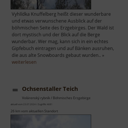
Vyhlídka Knuffelberg heißt dieser wunderbare
und etwas verwunschene Ausblick auf der
böhmischen Seite des Erzgebirges. Der Wald ist
dort mystisch und der Blick auf die Berge
wunderbar. Wer mag, kann sich in ein echtes
Gipfebuch eintragen und auf Bänken ausruhen,
die aus alte Snowboards gebaut wurden.. »
über
weiterlesen
Aussichtspunkt
Knuffelberg
Ochsenstaller Teich
Volárenský rybník / Böhmisches Erzgebirge
aktuell vom 23.07.2024 / Zugriffe: 4681
26 km vom aktuellen Standort