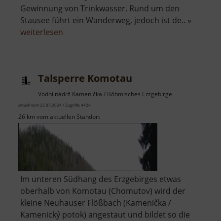
Gewinnung von Trinkwasser. Rund um den
Stausee führt ein Wanderweg, jedoch ist de.. »
über
weiterlesen
Talsperre
Křimov
Talsperre Komotau
Vodní nádrž Kamenička / Böhmisches Erzgebirge
aktuell vom 23.07.2024 / Zugriffe: 4424
26 km vom aktuellen Standort
Im unteren Südhang des Erzgebirges etwas
oberhalb von Komotau (Chomutov) wird der
kleine Neuhauser Flößbach (Kamenička /
Kamenický potok) angestaut und bildet so die