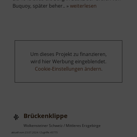
über
Buquoy, später beher.. »
weiterlesen
Schloss
Hauenstein
Um dieses Projekt zu finanzieren,
wird hier Werbung eingeblendet.
Cookie-Einstellungen ändern
.
Brückenklippe
Wolkensteiner Schweiz / Mittleres Erzgebirge
aktuell vom 23.07.2024 / Zugriffe: 45775