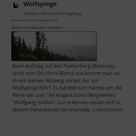
Wolfspinge
Vlčí Jáma / Böhmisches Erzgebirge
aktuell vom 23.07.2024 / Zugriffe: 19870
28 km vom aktuellen Standort
Beim Aufstieg auf den Plattenberg (Blatenský
vrch) vom Ort Horní Blatná aus kommt man an
einem kleinen Abzweig vorbei, der zur
Wolfspinge führt. Es handelt sich hierbei um die
Reste des zum Teil eingestürzten Bergwerkes
"Wolfgang-Stollen". Gut erkennen lassen sich in
über
diesem Felsenkessel die ehemalig.. »
weiterlesen
Wolfs