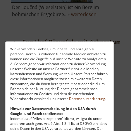
Der Loučná (Wieselstein) ist ein Berg im
über
böhmischen Erzgebirge.. »
weiterlesen
Loučná
Forsthof Bärenfels mit Arboretum
Wir verwenden Cookies, um Inhalte und Anzeigen zu
Walderlebniszentrum / Osterzgebirge
personalisieren, Funktionen für soziale Medien anbieten zu
aktuell vom 10.06.2026 / Zugriffe: 4942
können und die Zugriffe auf unsere Website zu analysieren.
Außerdem geben wir Informationen zu deiner Verwendung
52 km vom aktuellen Standort
unserer Website an unsere Partner für soziale Medien,
Kartendiensten und Werbung weiter. Unsere Partner führen
diese Informationen möglicherweise mit weiteren Daten
zusammen, die du ihnen bereitgestellt hast oder die du im
Rahmen deiner Nutzung der Dienste gesammelt hast.
Informationen zu Cookies und dem dir zustehenden
Widerufsrecht erhälst du in unserer
Datenschutzerklärung
.
Am malerischen Rand von Bärenfels im
Osterzgebirge empfängt ein historischer
Hinweis zur Datenverarbeitung in den USA durch
Google- und Facebookdienste:
Forsthof seine Gäste mit einer faszinierenden
Indem du auf "Alles akzeptieren" klickst, willigst du unter
Zeitreise durch die sächsische Waldgeschichte.
anderem auch gem. Art. 6 Abs. 1 S. 1 lit. a) DSGVO ein, dass
deine Daten in den USA verarbeitet werden könnten. Der
Der geschichtsträchtige Gebäudekomplex, der