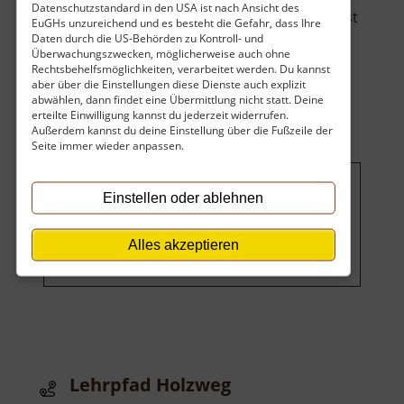
Datenschutzstandard in den USA ist nach Ansicht des
heute als Sitz des Staatsbetriebes Sachsenforst
EuGHs unzureichend und es besteht die Gefahr, dass Ihre
dient, beherbergt ein echtes technisch.. »
Daten durch die US-Behörden zu Kontroll- und
Überwachungszwecken, möglicherweise auch ohne
über
weiterlesen
Rechtsbehelfsmöglichkeiten, verarbeitet werden. Du kannst
Forsthof
aber über die Einstellungen diese Dienste auch explizit
abwählen, dann findet eine Übermittlung nicht statt. Deine
Bärenfels
erteilte Einwilligung kannst du jederzeit widerrufen.
mit
Außerdem kannst du deine Einstellung über die Fußzeile der
Arboretum
Seite immer wieder anpassen.
Einstellen oder ablehnen
Um dieses Projekt zu finanzieren,
wird hier Werbung eingeblendet.
Cookie-Einstellungen ändern
.
Alles akzeptieren
Lehrpfad Holzweg