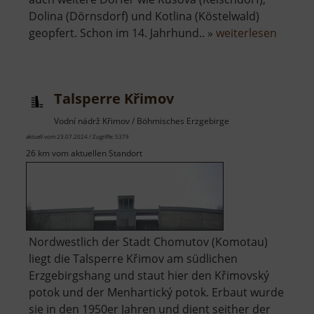
Dolina (Dörnsdorf) und Kotlina (Köstelwald)
über
geopfert. Schon im 14. Jahrhund.. »
weiterlesen
Talspe
Preßni
Talsperre Křimov
Vodní nádrž Křimov / Böhmisches Erzgebirge
aktuell vom 23.07.2024 / Zugriffe: 5379
26 km vom aktuellen Standort
Nordwestlich der Stadt Chomutov (Komotau)
liegt die Talsperre Křimov am südlichen
Erzgebirgshang und staut hier den Křimovský
potok und der Menhartický potok. Erbaut wurde
sie in den 1950er Jahren und dient seither der