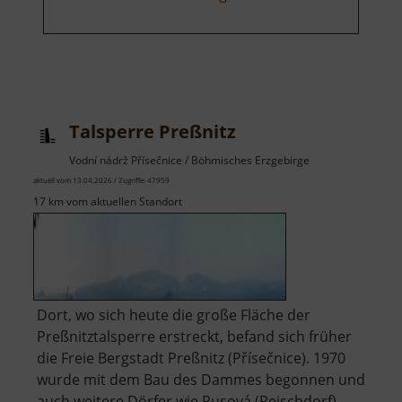
Talsperre Preßnitz
Vodní nádrž Přísečnice / Böhmisches Erzgebirge
aktuell vom 13.04.2026 / Zugriffe: 47959
17 km vom aktuellen Standort
Dort, wo sich heute die große Fläche der
Preßnitztalsperre erstreckt, befand sich früher
die Freie Bergstadt Preßnitz (Přísečnice). 1970
wurde mit dem Bau des Dammes begonnen und
auch weitere Dörfer wie Rusová (Reischdorf),